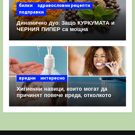
билки
здравословни рецепти
подправки
Динамично дуо: Защо КУРКУМАТА и
ЧЕРНИЯ ПИПЕР са мощна
комбинация
вредни
интересно
Хигиенни навици, които могат да
причинят повече вреда, отколкото
полза