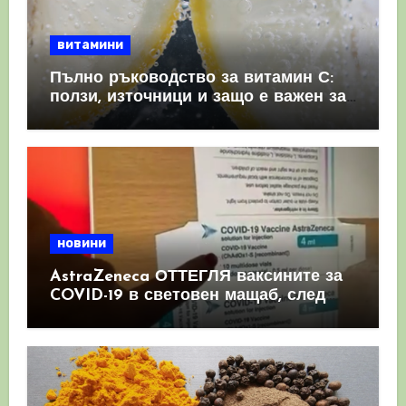
витамини
Пълно ръководство за витамин С:
ползи, източници и защо е важен за
имунната система
новини
AstraZeneca ОТТЕГЛЯ ваксините за
COVID-19 в световен мащаб, след
като призна, че те причиняват
КРЪВНИ съсиреци