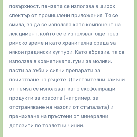
повърхност, пемзата се използва в широк
спектър от промишлени приложения. Тя се
смила, за да се използва като компонент на
лек цимент, който се е използвал още през
римско време и като хранителна среда за
някои градински култури. Като абразив, тя се
използва в козметиката, гуми за моливи,
пасти за зъби и силни препарати за
почистване на ръцете. Действителни камъни
от пемза се използват като ексфолиращи
продукти за красота (например, за
отстраняване на мазоли от стъпалата) и
премахване на пръстени от минерални
депозити по тоалетни чинии.