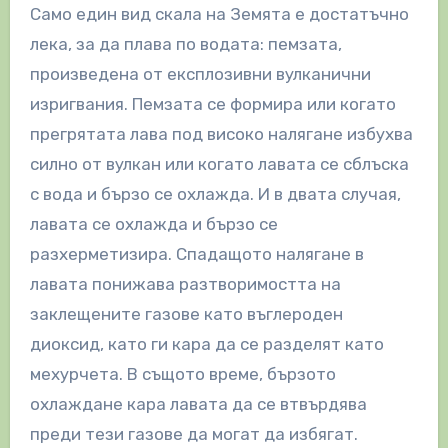
Само един вид скала на Земята е достатъчно
лека, за да плава по водата: пемзата,
произведена от експлозивни вулканични
изригвания. Пемзата се формира или когато
прегрятата лава под високо налягане избухва
силно от вулкан или когато лавата се сблъска
с вода и бързо се охлажда. И в двата случая,
лавата се охлажда и бързо се
разхерметизира. Спадащото налягане в
лавата понижава разтворимостта на
заклещените газове като въглероден
диоксид, като ги кара да се разделят като
мехурчета.
В същото време, бързото
охлаждане кара лавата да се втвърдява
преди тези газове да могат да избягат.