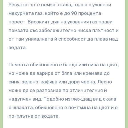
Резултатът е пемза: скала​​, пълна с уловени
мехурчета газ, който е до 90 процента
порест. Високият дял на уловения газ прави
пемзата със забележително ниска плътност и
от там уникалната ѝ способност да плава над
водата.
Пемзата обикновено е бледа или сива на цвят,
но може да варира от бяла или кремава до
синя, зелено-кафява или дори черна. Лесно
може да се разпознае по отличителния ѝ
надупчен вид. Подобно изглеждащ вид скала
е шлаката, обикновено е по-тъмна на цвят и е
по-плътна от водата.