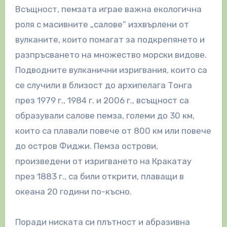
Всъщност, пемзата играе важна екологична
роля с масивните „салове“ изхвърлени от
вулканите, които помагат за подкрепянето и
разпръсването на множество морски видове.
Подводните вулканични изригвания, които са
се случили в близост до архипелага Тонга
през 1979 г., 1984 г. и 2006 г., всъщност са
образували салове пемза, големи до 30 км,
които са плавали повече от 800 км или повече
до остров Фиджи. Пемза острови,
произведени от изригването на Кракатау
през 1883 г., са били открити, плаващи в
океана 20 години по-късно.
Поради ниската си плътност и абразивна