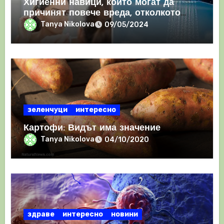
Хигиенни навици, които могат да
причинят повече вреда, отколкото
полза
Tanya Nikolova
09/05/2024
зеленчуци
интересно
Картофи: Видът има значение
Tanya Nikolova
04/10/2020
здраве
интересно
новини