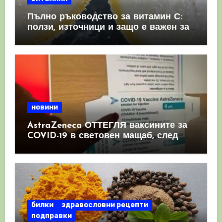
Пълно ръководство за витамин С:
ползи, източници и защо е важен за
имунната система
новини
AstraZeneca ОТТЕГЛЯ ваксините за
COVID-19 в световен мащаб, след
като призна, че те причиняват
КРЪВНИ съсиреци
билки
здравословни рецепти
подправки