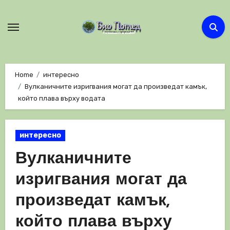
Skip
to
content
Home
интересно
Вулканичните изригвания могат да произведат камък,
който плава върху водата
интересно
Вулканичните
изригвания могат да
произведат камък,
който плава върху