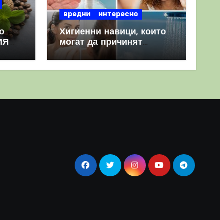
вредни
интересно
о
Хигиенни навици, които
ИЯ
могат да причинят
повече вреда, отколкото
полза