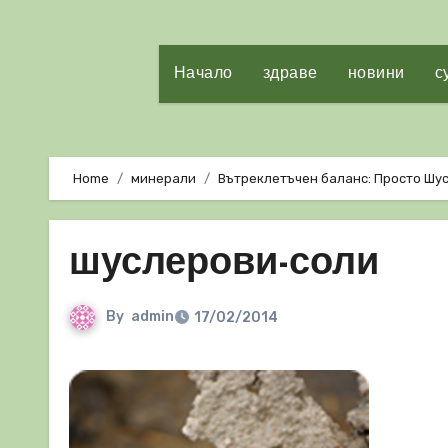
Начало
здраве
новини
с
Home
минерали
Вътреклетъчен баланс: Просто Шу
шуслерови-соли
By
admin
17/02/2014