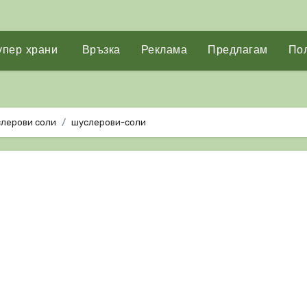
упер храни
Връзка
Реклама
Предлагам
Пол
слерови соли
шуслерови-соли