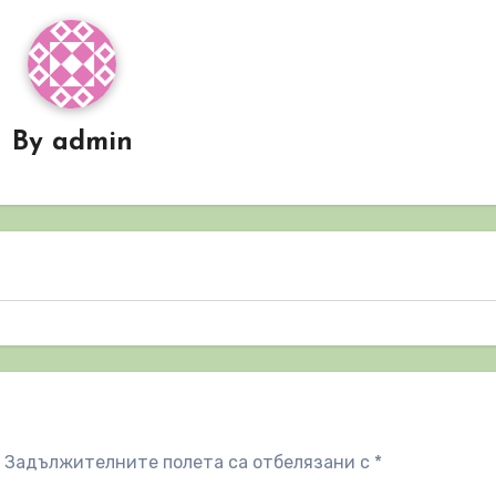
By
admin
Задължителните полета са отбелязани с
*