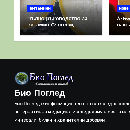
витамини
нови
Пълно ръководство за
Astr
витамин С: ползи,
вакс
източници и защо е
свет
важен за имунната
като 
система
прич
съси
Био Поглед
Био Поглед е информационен портал за здравосло
алтернативна медицина изследвания в света на 
минерали, билки и хранителни добавки