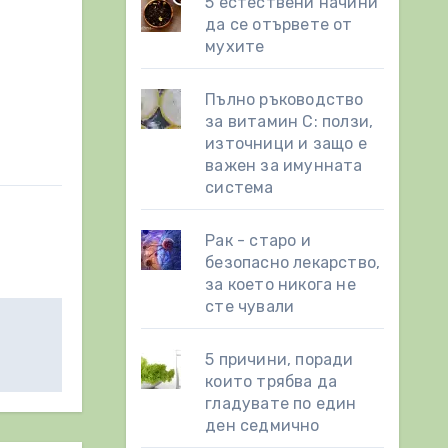
5 естествени начини
да се отървете от
мухите
Пълно ръководство
за витамин С: ползи,
източници и защо е
важен за имунната
система
Рак - старо и
безопасно лекарство,
за което никога не
сте чували
5 причини, поради
които трябва да
гладувате по един
ден седмично