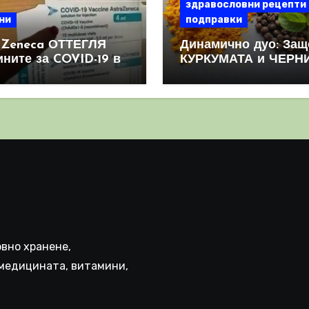
здравословни рецепти
ни
подправки
aZeneca ОТТЕГЛЯ
Динамично дуо: Защ
ините за COVID-19 в
КУРКУМАТА и ЧЕРН
овен мащаб, след
ПИПЕР са мощна
призна, че те
комбинация
иняват КРЪВНИ
реци
вно хранене,
медицината, витамини,