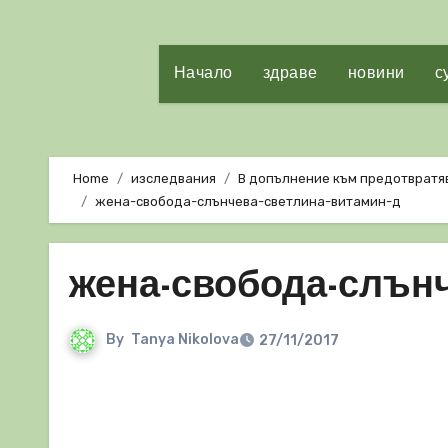
Начало
здраве
новини
с
Home
изследвания
В допълнение към предотвратяв
жена-свобода-слънчева-светлина-витамин-д
жена-свобода-слънч
By
Tanya Nikolova
27/11/2017