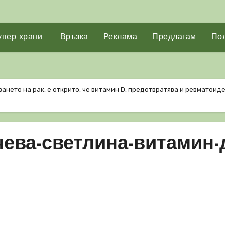
упер храни
Връзка
Реклама
Предлагам
Пол
ането на рак, е открито, че витамин D, предотвратява и ревматоид
ева-светлина-витамин-