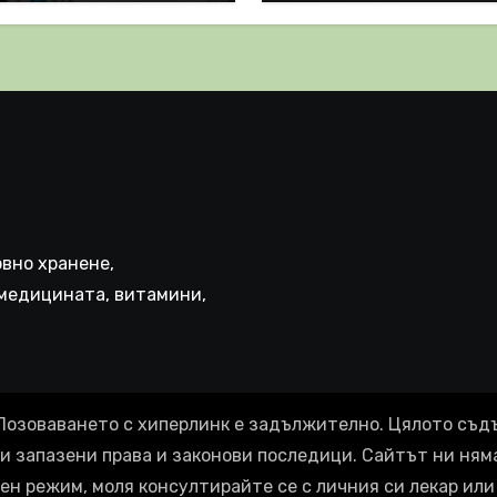
призна, че те
комбинация
иняват КРЪВНИ
реци
вно хранене,
медицината, витамини,
Позоваването с хиперлинк е задължително. Цялото съд
ки запазени права и законови последици. Сайтът ни ням
ен режим, моля консултирайте се с личния си лекар или 