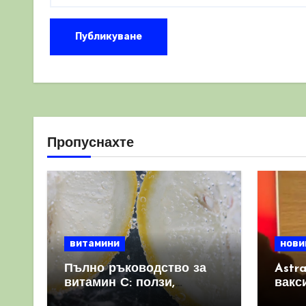
Пропуснахте
витамини
нови
Пълно ръководство за
Astr
витамин С: ползи,
вакс
източници и защо е
свет