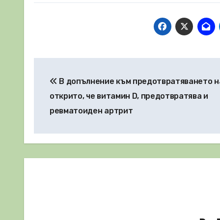
Навигация
В допълнение към предотвратяването на
открито, че витамин D, предотвратява и
ревматоиден артрит