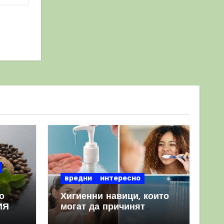
вредни
интересно
о
Хигиенни навици, които
ИЯ
могат да причинят
повече вреда, отколкото