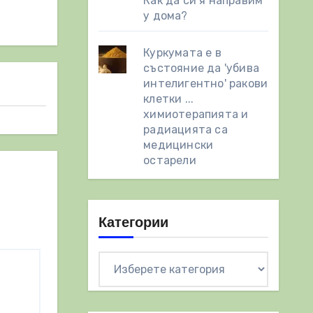
Как да си я направим
у дома?
Куркумата е в
състояние да 'убива
интелигентно' ракови
клетки ...
химиотерапията и
радиацията са
медицински
остарели
Категории
Категории