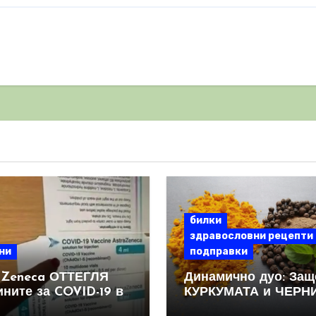
билки
здравословни рецепти
ни
подправки
aZeneca ОТТЕГЛЯ
Динамично дуо: Защ
ините за COVID-19 в
КУРКУМАТА и ЧЕРН
овен мащаб, след
ПИПЕР са мощна