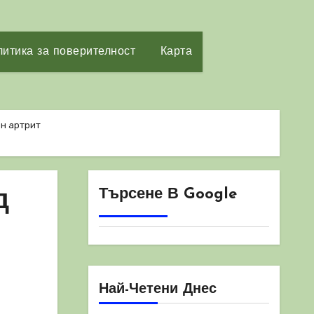
итика за поверителност
Карта
ен артрит
Търсене В Google
д
Най-Четени Днес