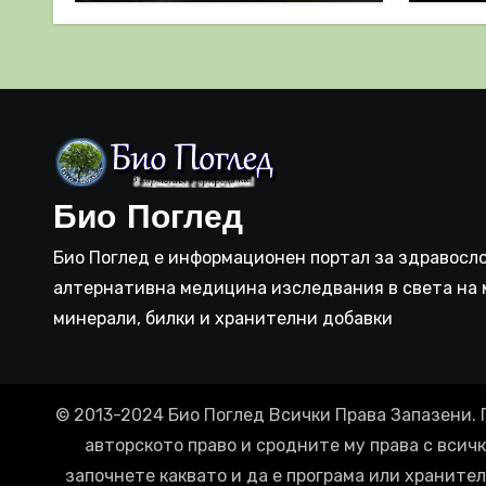
важен за имунната
като 
система
прич
съси
Био Поглед
Био Поглед е информационен портал за здравосло
алтернативна медицина изследвания в света на 
минерали, билки и хранителни добавки
© 2013-2024 Био Поглед Всички Права Запазени. 
авторското право и сродните му права с всич
започнете каквато и да е програма или хранител