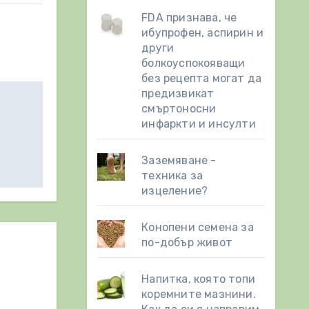
FDA признава, че
ибупрофен, аспирин и
други
болкоуспокояващи
без рецепта могат да
предизвикат
смъртоносни
инфаркти и инсулти
Заземяване -
техника за
изцеление?
Конопени семена за
по-добър живот
Напитка, която топи
коремните мазнини.