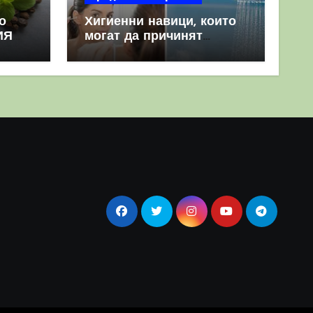
о
Хигиенни навици, които
ИЯ
могат да причинят
повече вреда, отколкото
полза