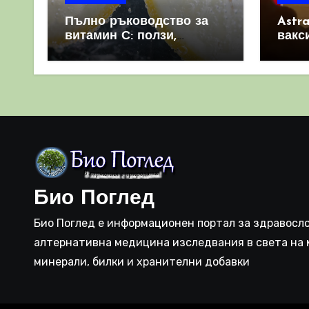
Пълно ръководство за
Astr
витамин С: ползи,
вакс
източници и защо е
свет
важен за имунната
като 
система
прич
съси
Био Поглед
Био Поглед е информационен портал за здравосло
алтернативна медицина изследвания в света на 
минерали, билки и хранителни добавки