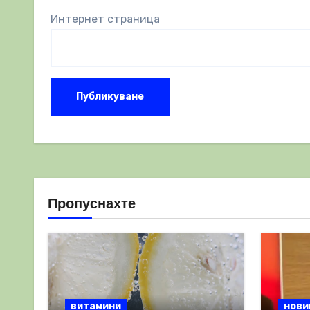
Интернет страница
Пропуснахте
витамини
нови