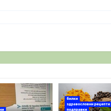
билки
здравословни рецепти
ни
подправки