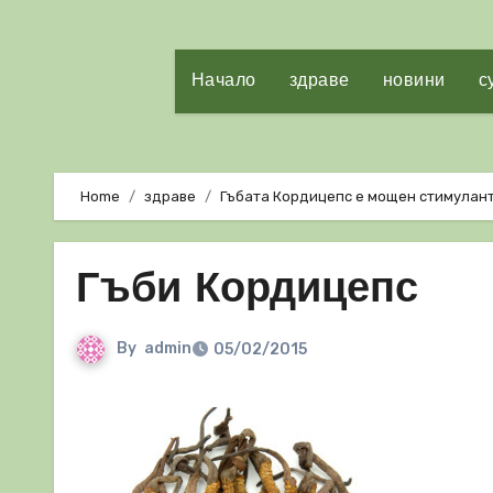
Начало
здраве
новини
с
Home
здраве
Гъбата Кордицепс е мощен стимулан
Гъби Кордицепс
By
admin
05/02/2015