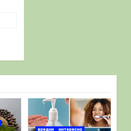
вредни
интересно