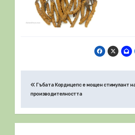
Навигация
Гъбата Кордицепс е мощен стимулант н
производителността