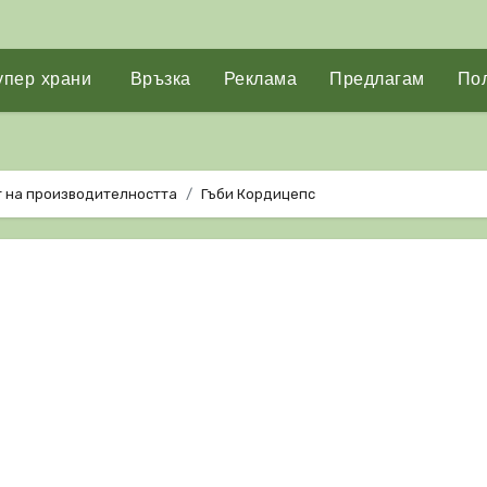
упер храни
Връзка
Реклама
Предлагам
Пол
т на производителността
Гъби Кордицепс