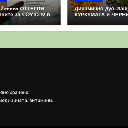
aZeneca ОТТЕГЛЯ
Динамично дуо: Защ
ините за COVID-19 в
КУРКУМАТА и ЧЕРН
овен мащаб, след
ПИПЕР са мощна
призна, че те
комбинация
иняват КРЪВНИ
реци
вно хранене,
медицината, витамини,