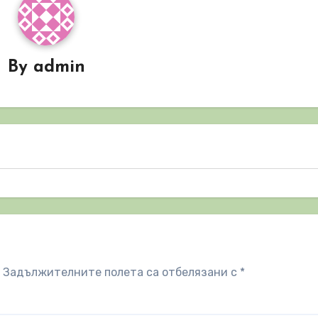
By
admin
Задължителните полета са отбелязани с
*