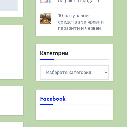
на рак на гърдата
10 натурални
средства за чревни
паразити и червеи
Категории
Категории
Facebook