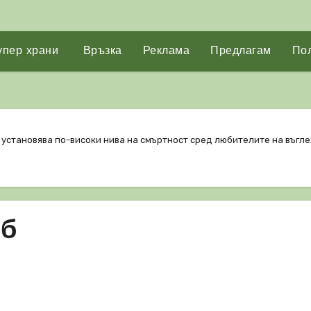
упер храни
Връзка
Реклама
Предлагам
Пол
установява по-високи нива на смъртност сред любителите на въглех
яб