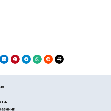
но
ати,
 мазнини