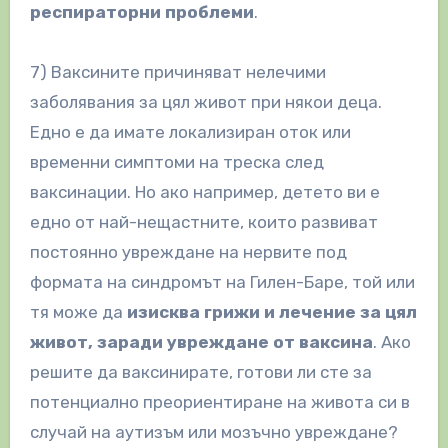
респираторни проблеми
.
7) Ваксините причиняват нелечими
заболявания за цял живот при някои деца.
Едно е да имате локализиран оток или
временни симптоми на треска след
ваксинации. Но ако например, детето ви е
едно от най-нещастните, които развиват
постоянно увреждане на нервите под
формата на синдромът на Гилен-Баре, той или
тя може да
изисква грижи и лечение за цял
живот, заради увреждане от ваксина
. Ако
решите да ваксинирате, готови ли сте за
потенциално преориентиране на живота си в
случай на аутизъм или мозъчно увреждане?