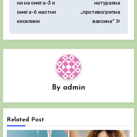
ни на омега-3 и
натурална
омега-6 мастни
„противогрипна
киселини
ваксина“
By
admin
Related Post