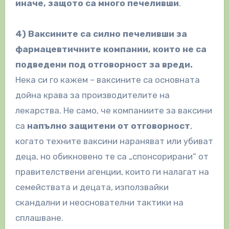
иначе, защото са много печеливши
.
4) Ваксините са силно печеливши за
фармацевтичните компании, които не са
подведени под отговорност за вреди.
Нека си го кажем – ваксините са основната
дойна крава за производителите на
лекарства. Не само, че компаниите за ваксини
са
напълно защитени от отговорност
,
когато техните ваксини нараняват или убиват
деца, но обикновено те са „спонсорирани“ от
правителствени агенции, които ги налагат на
семействата и децата, използвайки
скандални и неоснователни тактики на
сплашване.