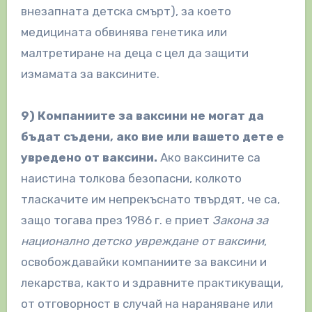
внезапната детска смърт), за което
медицината обвинява генетика или
малтретиране на деца с цел да защити
измамата за ваксините.
9) Компаниите за ваксини не могат да
бъдат съдени, ако вие или вашето дете е
увредено от ваксини.
Ако ваксините са
наистина толкова безопасни, колкото
тласкачите им непрекъснато твърдят, че са,
защо тогава през 1986 г. е приет
Закона за
национално детско увреждане от ваксини
,
освобождавайки компаниите за ваксини и
лекарства, както и здравните практикуващи,
от отговорност в случай на нараняване или