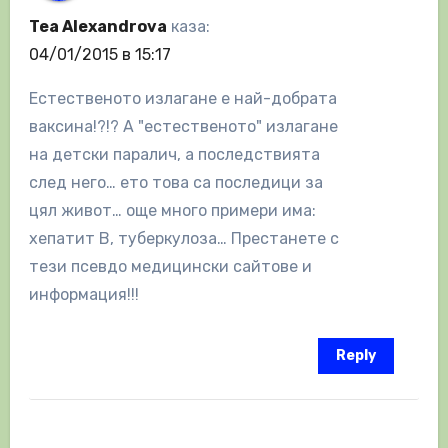
Tea Alexandrova
каза:
04/01/2015 в 15:17
Естественото излагане е най-добрата
ваксина!?!? А "естественото" излагане
на детски паралич, а последствията
след него… ето това са последици за
цял живот… още много примери има:
хепатит B, туберкулоза… Престанете с
тези псевдо медицински сайтове и
информация!!!
Reply