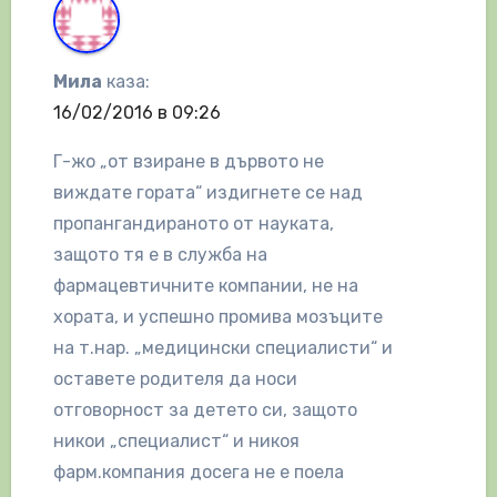
Мила
каза:
16/02/2016 в 09:26
Г-жо „от взиране в дървото не
виждате гората“ издигнете се над
пропангандираното от науката,
защото тя е в служба на
фармацевтичните компании, не на
хората, и успешно промива мозъците
на т.нар. „медицински специалисти“ и
оставете родителя да носи
отговорност за детето си, защото
никои „специалист“ и никоя
фарм.компания досега не е поела