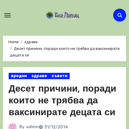
Skip
to
content
Home
здраве
Десет причини, поради които не трябва да ваксинирате
децата си
вредни
здраве
съвети
Десет причини, поради
които не трябва да
ваксинирате децата си
By
admin
31/12/2014