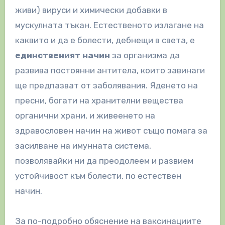
живи) вируси и химически добавки в
мускулната тъкан. Естественото излагане на
каквито и да е болести, дебнещи в света, е
единственият начин
за организма да
развива постоянни антитела, които завинаги
ще предпазват от заболявания. Яденето на
пресни, богати на хранителни вещества
органични храни, и живеенето на
здравословен начин на живот също помага за
засилване на имунната система,
позволявайки ни да преодолеем и развием
устойчивост към болести, по естествен
начин.
За по-подробно обяснение на ваксинациите