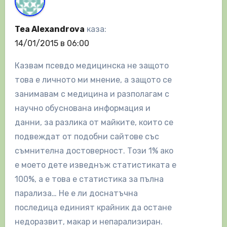
Tea Alexandrova
каза:
14/01/2015 в 06:00
Казвам псевдо медицинска не защото
това е личното ми мнение, а защото се
занимавам с медицина и разполагам с
научно обуснована информация и
данни, за разлика от майките, които се
подвеждат от подобни сайтове със
съмнителна достоверност. Този 1% ако
е моето дете изведнъж статистиката е
100%, а е това е статистика за пълна
парализа… Не е ли доснатъчна
последица единият крайник да остане
недоразвит, макар и непарализиран.