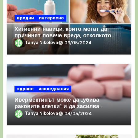
вредни
интересно
Хигиенни навици, които могат да
причинят повече вреда, отколкото
полза
Tanya Nikolova
09/05/2024
здраве
изследвания
Ивермектинът може да „убива
раковите клетки“ и да засилва
имунния отговор
Tanya Nikolova
03/05/2024