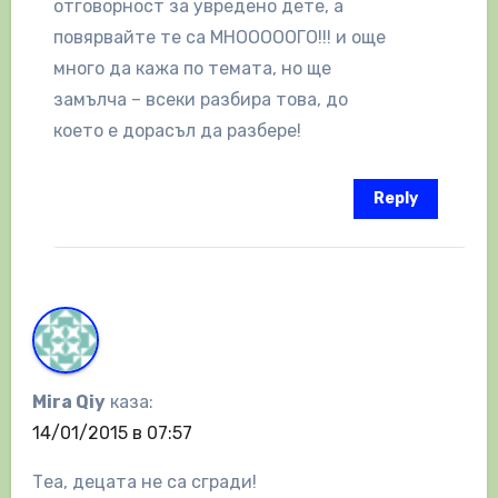
отговорност за увредено дете, а
повярвайте те са МНОООООГО!!! и още
много да кажа по темата, но ще
замълча – всеки разбира това, до
което е дорасъл да разбере!
Reply
Mira Qiy
каза:
14/01/2015 в 07:57
Теа, децата не са сгради!