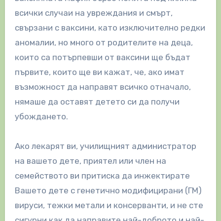
всички случаи на увреждания и смърт,
свързани с ваксини, като изключително редки
аномалии, но много от родителите на деца,
които са потърпевши от ваксини ще бъдат
първите, които ще ви кажат, че, ако имат
възможност да направят всичко отначало,
нямаше да оставят детето си да получи
убождането.
Ако лекарят ви, училищният администратор
на вашето дете, приятел или член на
семейството ви притиска да инжектирате
Вашето дете с генетично модифицирани (ГМ)
вируси, тежки метали и консерванти, и не сте
сигурни как да направите най-доброто и най-