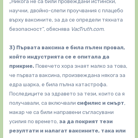
„Никога не са били провеждани истински,
научни, двойно-слепи проучвания с плацебо
върху ваксините, за да се определи тяхната
безопасност“, обяснява
VacTruth.com
.
3) Първата ваксина е била пълен провал,
който индустрията се е опитала да
прикрие.
Повечето хора знаят малко за това,
че първата ваксина, произвеждана някога за
едра шарка, е била пълна катастрофа.
Последиците за здравето за тези, които са я
получавали, са включвали
сифилис и смърт
,
макар че са били направени съгласувани
усилия по времето,
за да покрият тези
резултати и налагат ваксините, така или