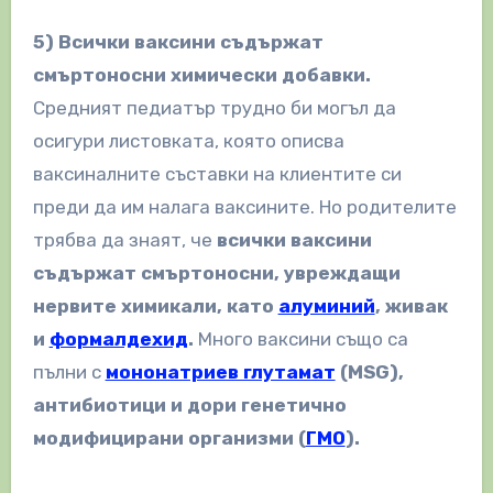
5) Всички ваксини съдържат
смъртоносни химически добавки.
Средният педиатър трудно би могъл да
осигури листовката, която описва
ваксиналните съставки на клиентите си
преди да им налага ваксините. Но родителите
трябва да знаят, че
всички ваксини
съдържат смъртоносни, увреждащи
нервите химикали, като
алуминий
, живак
и
формалдехид
.
Много ваксини също са
пълни с
мононатриев глутамат
(MSG),
антибиотици и дори генетично
модифицирани организми (
ГМО
).