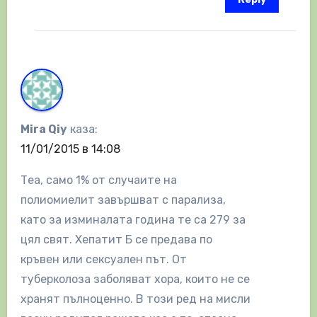
Mira Qiy
каза:
11/01/2015 в 14:08
Теа, само 1% от случаите на
полиомиелит завършват с парализа,
като за изминалата година те са 279 за
цял свят. Хепатит Б се предава по
кръвен или сексуален път. От
туберколоза заболяват хора, които не се
хранят пълноценно. В този ред на мисли