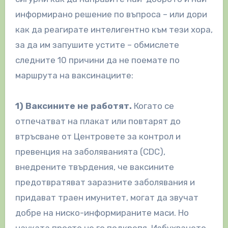
информирано решение по въпроса – или дори
как да реагирате интелигентно към тези хора,
за да им запушите устите – обмислете
следните 10 причини да не поемате по
маршрута на ваксинациите:
1) Ваксините не работят.
Когато се
отпечатват на плакат или повтарят до
втръсване от Центровете за контрол и
превенция на заболяванията (CDC),
внедрените твърдения, че ваксините
предотвратяват заразните заболявания и
придават траен имунитет, могат да звучат
добре на ниско-информираните маси. Но
науката просто не го подкрепя. Избухването