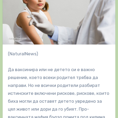
(NaturalNews)
Да ваксинира или не детето си е важно
решение, което всеки родител трябва да
направи. Но не всички родители разбират
истинските включени рискове, рискове, които
биха могли да оставят детето увредено за
цял живот или дори да го убият. Про-
ваксинната мафия бързо помита под килима