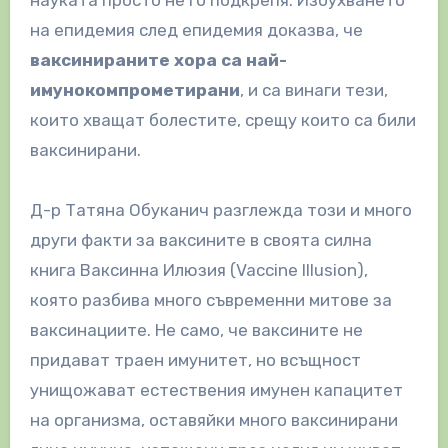
на епидемия след епидемия доказва, че
ваксинираните хора са най-
имунокомпрометирани
, и са винаги тези,
които хващат болестите, срещу които са били
ваксинирани.
Д-р Татяна Обуканич разглежда този и много
други факти за ваксините в своята силна
книга Ваксинна Илюзия (Vaccine Illusion),
която разбива много съвременни митове за
ваксинациите. Не само, че ваксините не
придават траен имунитет, но всъщност
унищожават естествения имунен капацитет
на организма, оставяйки много ваксинирани