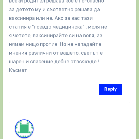
всеки родител решава кое е по-опасно
за детето му и съответно решава да
ваксинира или не. Ако за вас тази
статия е "псевдо медицинска" , моля не
я четете, ваксинирайте си на воля, аз
нямам нищо против. Но не нападайте
мнения различни от вашето, светът е
шарен и спасение дебне отвсякъде !
Късмет
Reply