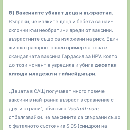
8) Ваксините убиват деца и възрастни.
Въпреки, че малките деца и бебета са най-
склонни към необратими вреди от ваксини,
възрастните също са изложени на риск. Един
широко разпространен пример за това е
скандалната ваксина Гардасил за HPV, която
до този момент е увредила и убила
десетки
хиляди младежи и тийнейджъри
.
„Децата в САЩ получават много повече
ваксини в най-ранна възраст в сравнение с
други страни“, обяснява
VacTruth.com
,
отбелязвайки, че ваксините са свързани също
с фаталното състояние SIDS (синдром на