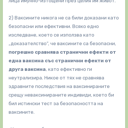
лица имунно-изтощени през целия им живот.
2) Ваксините никога не са били доказани като
безопасни или ефективни. Всяко едно
изследване, което се използва като
„доказателство“, че ваксините са безопасни,
погрешно сравнява странични ефекти от
една ваксина със странични ефекти от
друга ваксина
, като ефективно ги
неутрализира. Никое от тях не сравнява
здравните последствия на ваксинираните
срещу неваксинираните индивиди, което би
бил истински тест за безопасността на
ваксините.