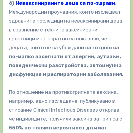
6)
Неваксинираните деца са по-здрави
.
Международни проучвания, които изследват
здравните последици на неваксинирани деца,
в сравнение с техните ваксинирани
връстници многократно са показали, че
децата, които не са убождани
като цяло са
по-малко засегнати от алергии, аутизъм,
поведенчески разстройства, автоимунна
дисфункция и респираторни заболявания.
По отношение на противогрипната ваксина,
например, едно изследване, публикувано в
списание Clinical Infectious Diseases открива,
че индивидите, получили ваксина за грип са с
550% по-голяма вероятност да имат