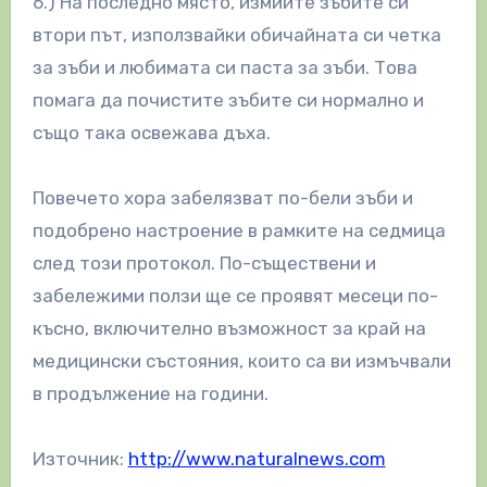
6.) На последно място, измийте зъбите си
втори път, използвайки обичайната си четка
за зъби и любимата си паста за зъби. Това
помага да почистите зъбите си нормално и
също така освежава дъха.
Повечето хора забелязват по-бели зъби и
подобрено настроение в рамките на седмица
след този протокол. По-съществени и
забележими ползи ще се проявят месеци по-
късно, включително възможност за край на
медицински състояния, които са ви измъчвали
в продължение на години.
Източник:
http://www.naturalnews.com