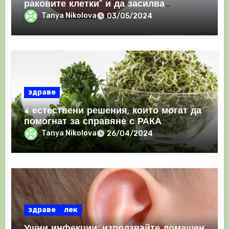
раковите клетки“ и да засилва
имунния отговор
Tanya Nikolova
03/05/2024
здраве
4 естествени решения, които могат да
помогнат за справяне с РАКА
Tanya Nikolova
26/04/2024
здраве
лек
Ушни инфекции: използвайте домашен