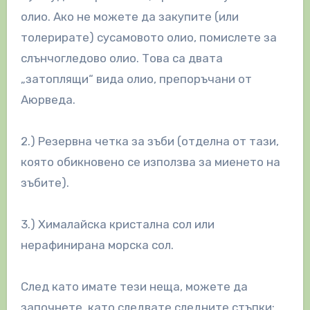
олио. Ако не можете да закупите (или
толерирате) сусамовото олио, помислете за
слънчогледово олио. Това са двата
„затоплящи“ вида олио, препоръчани от
Аюрведа.
2.) Резервна четка за зъби (отделна от тази,
която обикновено се използва за миенето на
зъбите).
3.) Хималайска кристална сол или
нерафинирана морска сол.
След като имате тези неща, можете да
започнете, като следвате следните стъпки: