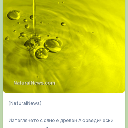
(NaturalNews)
Изтеглянето с олио е древен Аюрведически