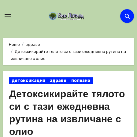
Skip
to
content
Home
здраве
Детоксикирайте тялото си с тази ежедневна рутина на
извличане с олио
детоксикация
здраве
полезно
Детоксикирайте тялото
си с тази ежедневна
рутина на извличане с
олио