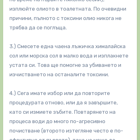
изплюйте олиото в тоалетната. По очевидни
причини, пълното с токсини олио никога не
трябва да се поглъща.
3.) Смесете една чаена лъжичка хималайска
сол или морска сол в малко вода и изплакнете
устата си. Това ще помогне за убиването и
изчистването на останалите токсини.
4.) Сега имате избор или да повторите
процедурата отново, или да я завършите,
като си измиете зъбите. Повтарянето на
процеса води до много по-агресивно
почистване (второто изтегляне често е по-
ефективно от първото), така че може да