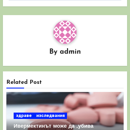
By
admin
Related Post
здраве
изследвания
Ивермектинът може да „убива