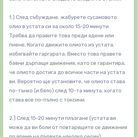
1.) След събуждане, жабурете сусамовото
олио в устата си за около 15-20 минути.
Трябва да правите това преди ядене или
пиене. Когато движите олиото из устата,
избягвайте гаргарата. Вместо това правете
бавни дърпащи движения, като се гарантира,
че олиото достига до всички части на устата
ви. Вероятно ще установите, че олиото става
по-тънко (и бяло) след 10-та минута, когато
става все по-пълно с токсини.
2.) След 15-20 минути плъзгане (устата ви
може да ви боли от повтарящите се движения
по време на първите няколко сесии),