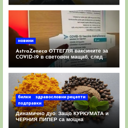
имунната система
новини
AstraZeneca ОТТЕГЛЯ ваксините за
COVID-19 в световен мащаб, след
като призна, че те причиняват
КРЪВНИ съсиреци
билки
здравословни рецепти
подправки
Динамично дуо: Защо КУРКУМАТА и
ЧЕРНИЯ ПИПЕР са мощна
комбинация