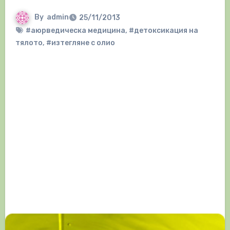
By
admin
25/11/2013
#аюрведическа медицина
,
#детоксикация на
тялото
,
#изтегляне с олио