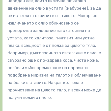
народен лек, който включва плъзгащо
движение на олио в устата (жабурене), за да
се изтеглят токсините от тялото. Макар, че
извличането с олио обикновено се
препоръчва за лечение на състояния на
устата, като халитоза, гингивит или устна
плака, всъщност е от полза за цялото тяло.
Например, дългосрочното изтегляне с олио, е
свързано още с по-здрава коса, чиста кожа,
по-бели зъби, премахване на паразити,
подобрена миризма на тялото и облекчаване
на болки в ставите. Накратко, това е
прочистване на цялото тяло, и всеки може да
получи ползи от него.