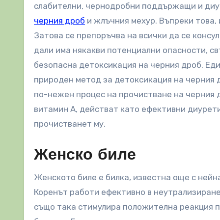
слабителни, чернодробни поддържащи и диур
черния дроб
и жлъчния мехур. Въпреки това, 
Затова се препоръчва на всички да се консул
дали има някакви потенциални опасности, свъ
безопасна детоксикация на черния дроб. Еди
природен метод за детоксикация на черния др
по-нежен процес на прочистване на черния 
витамин A, действат като ефективни диурети
прочистванет му.
Женско биле
Женското биле е билка, известна още с нейн
Коренът работи ефективно в неутрализиране 
също така стимулира положителна реакция по