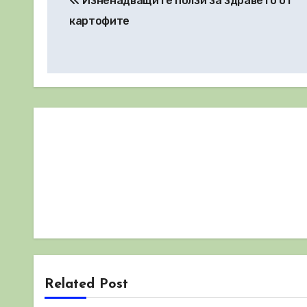
Изненадващите ползи за здравето от
картофите
Related Post