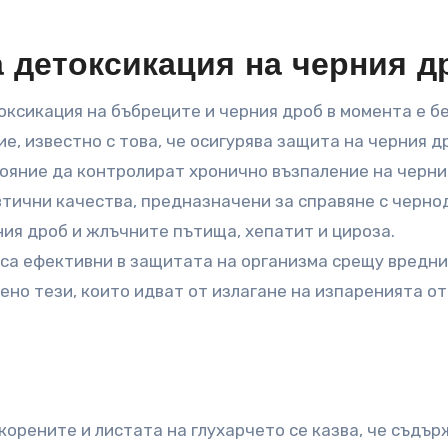
а детоксикация на черния д
оксикация на бъбреците и черния дроб в момента е б
е, известно с това, че осигурява защита на черния д
тояние да контролират хронично възпаление на черни
втични качества, предназначени за справяне с черн
ния дроб и жлъчните пътища, хепатит и цироза.
са ефективни в защитата на организма срещу вредни
ено тези, които идват от излагане на изпаренията от
корените и листата на глухарчето се казва, че съдъ