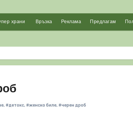
упер храни
Връзка
Реклама
Предлагам
Пол
роб
че
,
#детокс
,
#женско биле
,
#черен дроб