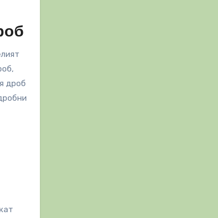
роб
елият
роб,
я дроб
одробни
ржат