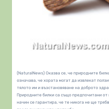
(NaturalNews) Оказва се, че природните билки работят много добре за целите на детоксикация. Това
означава, че хората могат да извлекат ползи
тялото им и възстановяване на доброто здра
Природните билки са също предпочитани от м
начин се гарантира, че те никога не ще тряб