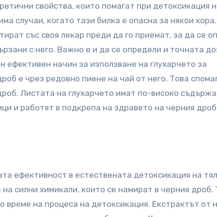
етични свойства, които помагат при детоксикация н
има случаи, когато тази билка е опасна за някои хора.
тират със своя лекар преди да го приемат, за да се 
рзани с него. Важно е и да се определи и точната до
н ефективен начин за използване на глухарчето за
об е чрез редовно пиене на чай от него. Това спома
дроб. Листата на глухарчето имат по-високо съдържа
ци и работят в подкрепа на здравето на черния дроб
ата ефективност в естествената детоксикация на тял
на силни химикали, които се намират в черния дроб. 
 време на процеса на детоксикация. Екстрактът от н