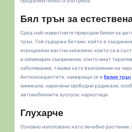
продължителната употреба.
Бял трън за естествен
Сред най-известните природни билки за дет
трън. Той съдържа бетаин, който е съединени
есенциални мастни киселини, които са в със
и силимарин съединения, които имат терапе
заболявания, такива като възпаление на чер
Антиоксидантите, намиращи се в
белия трън
химикали, наречени свободни радикали, особ
автомобилните ауспуси, наркотици.
Глухарче
Основно използвано като лечебно растение, 