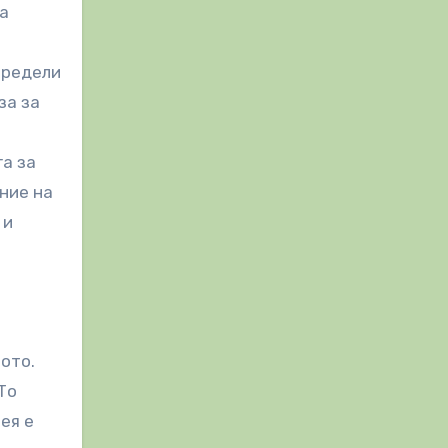
а
определи
за за
га за
ние на
 и
ото.
То
ея е