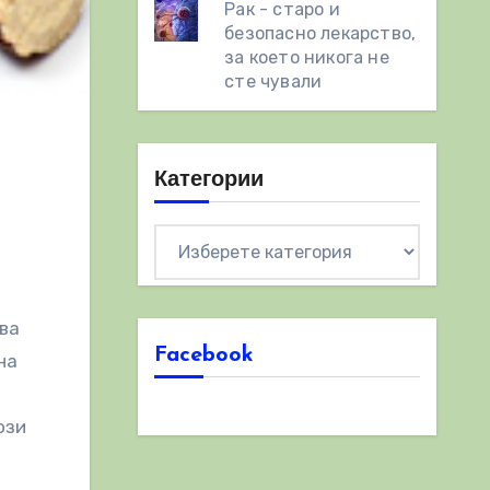
Рак - старо и
безопасно лекарство,
за което никога не
сте чували
Категории
Категории
Facebook
на
ози