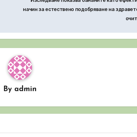
Изследване показва бананите като ефект
начин за естествено подобряване на здравет
очи
By
admin