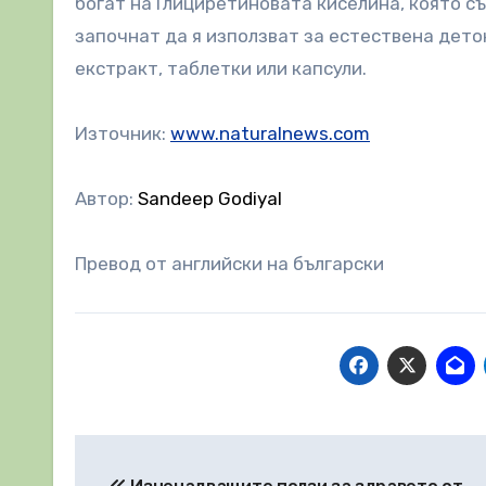
богат на Глициретиновата киселина, която с
започнат да я използват за естествена деток
екстракт, таблетки или капсули.
Източник:
www.naturalnews.com
Автор:
Sandeep Godiyal
Превод от английски на български
Навигация