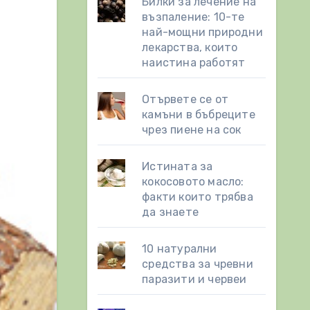
Билки за лечение на
възпаление: 10-те
най-мощни природни
лекарства, които
наистина работят
Отървете се от
камъни в бъбреците
чрез пиене на сок
Истината за
кокосовото масло:
факти които трябва
да знаете
10 натурални
средства за чревни
паразити и червеи