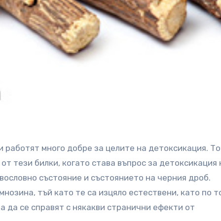
 от тези билки, когато става въпрос за детоксикация 
вословно състояние и състоянието на черния дроб.
нозина, тъй като те са изцяло естествени, като по т
ва да се справят с някакви странични ефекти от