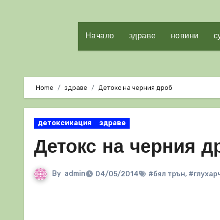
Начало
здраве
новини
с
Home
здраве
Детокс на черния дроб
детоксикация
здраве
Детокс на черния д
By
admin
04/05/2014
#бял трън
,
#глухар