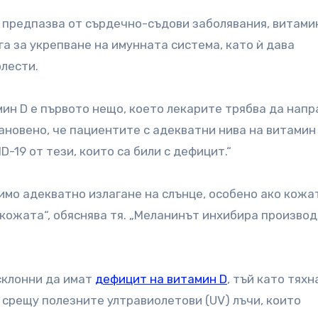
 предпазва от сърдечно-съдови заболявания, витамин
га за укрепване на имунната система, като ѝ дава
олести.
мин D е първото нещо, което лекарите трябва да напр
тановено, че пациентите с адекватни нива на витамин
-19 от тези, които са били с дефицит.“
имо адекватно излагане на слънце, особено ако кожа
кожата“, обяснява тя. „Меланинът инхибира произво
-склонни да имат
дефицит на витамин D
, тъй като тяхн
срещу полезните ултравиолетови (UV) лъчи, които