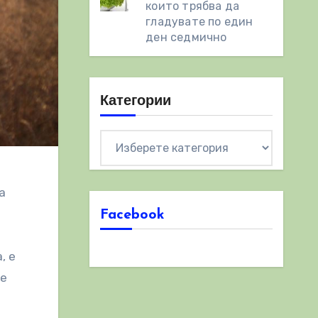
които трябва да
гладувате по един
ден седмично
Категории
Категории
а
Facebook
, е
 е