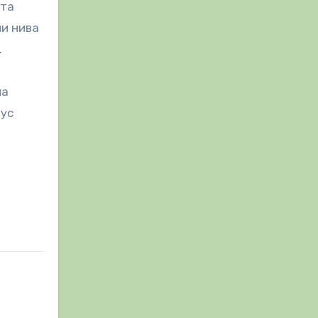
ата
ни нива
.
на
лус