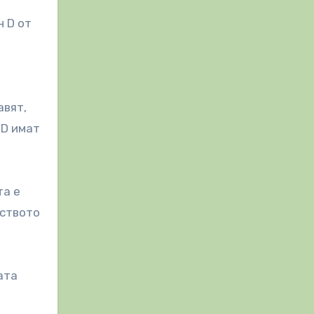
 D от
авят,
 D имат
та е
дството
ата