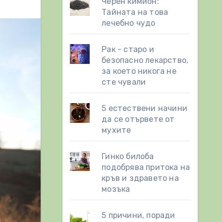
Черен кимион:
Тайната на това
лечебно чудо
Рак - старо и
безопасно лекарство,
за което никога не
сте чували
5 естествени начини
да се отървете от
мухите
Гинко билоба
подобрява притока на
кръв и здравето на
мозъка
5 причини, поради