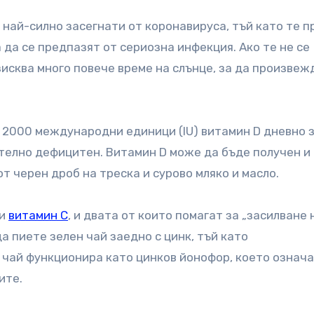
 най-силно засегнати от коронавируса, тъй като те п
 да се предпазят от сериозна инфекция. Ако те не се
зисква много повече време на слънце, за да произвеж
 2000 международни единици (IU) витамин D дневно 
ително дефицитен. Витамин D може да бъде получен и
от черен дроб на треска и сурово мляко и масло.
 и
витамин С
, и двата от които помагат за „засилване 
а пиете зелен чай заедно с цинк, тъй като
 чай функционира като цинков йонофор, което означа
ите.