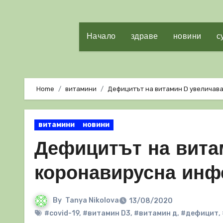
Начало
здраве
новини
с
Home
витамини
Дефицитът на витамин D увеличава
витамини
новини
Дефицитът на вита
коронавирусна инф
By
Tanya Nikolova
13/08/2020
#covid-19
,
#витамин D3
,
#витамин д
,
#дефицит
,