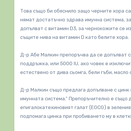
Това също би обяснило защо черните хора са
нямат достатъчно здрава имунна система, за
допълват с витамин D3, за чернокожите се и
същите нива на витамин D като белите хора.
Д-р Абе Малкин препоръчва да се допълват с
поддръжка, или 5000 IU, ако човек е изключ
естествено от дива сьомга, бели гъби, масло 
Д-р Малкин също предлага допълване с цинк
имунната система.“ Препоръчително е също д
епигалокатехиновият галат (EGCG) в зеления
подпомага цинка при пробиването му в клетк