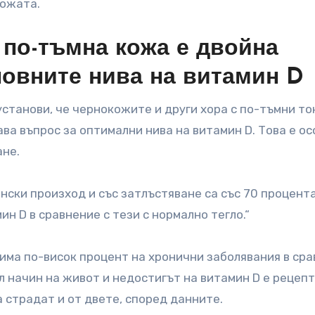
кожата.
 по-тъмна кожа е двойна
овните нива на витамин D
установи, че чернокожите и други хора с по-тъмни то
ава въпрос за оптимални нива на витамин D. Това е о
ане.
ски произход и със затлъстяване са със 70 процента
н D в сравнение с тези с нормално тегло.“
има по-висок процент на хронични заболявания в ср
 начин на живот и недостигът на витамин D е рецепт
 страдат и от двете, според данните.