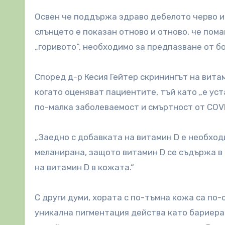
Освен че поддържа здраво дебелото черво и
слънцето е показан отново и отново, че пома
„горивото“, необходимо за предпазване от б
Според д-р Кесия Гейтер скринингът на вита
когато оценяват пациентите, тъй като „е ус
по-малка заболеваемост и смъртност от COVID
„Заедно с добавката на витамин D е необход
меланирана, защото витамин D се съдържа в 
на витамин D в кожата.“
С други думи, хората с по-тъмна кожа са по
уникална пигментация действа като бариера 