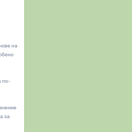
нове на
собено
 по-
авнение
а за