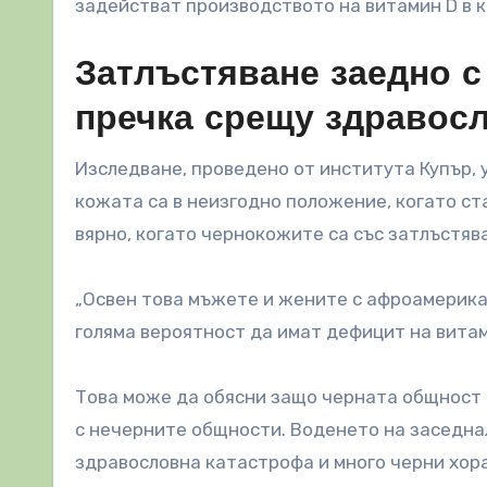
задействат производството на витамин D в 
Затлъстяване заедно с
пречка срещу здравосл
Изследване, проведено от института Купър, 
кожата са в неизгодно положение, когато ст
вярно, когато чернокожите са със затлъстяв
„Освен това мъжете и жените с афроамерикан
голяма вероятност да имат дефицит на витами
Това може да обясни защо черната общност 
с нечерните общности. Воденето на заседнал
здравословна катастрофа и много черни хора