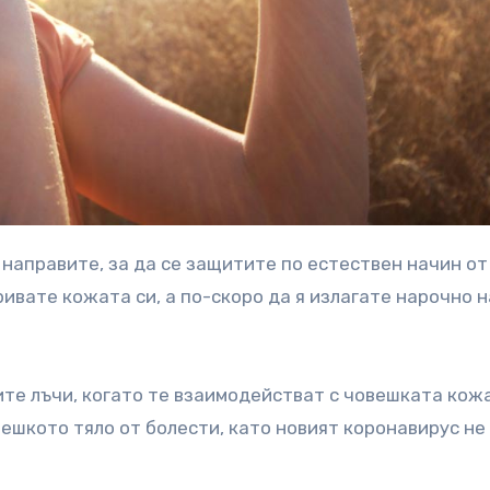
ривате кожата си, а по-скоро да я излагате нарочно н
те лъчи, когато те взаимодействат с човешката кожа
ешкото тяло от болести, като новият коронавирус не