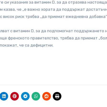
 си указания за витамин D, за да отразява настоящ
м казва, че „е важно хората да поддържат достатъч
и с висок риск трябва „да приемат ежедневна добавка“
лват с витамин D, за да подпомогнат поддържането 
 още френското правителство, трябва да приемат „бо
е покажат, че са дефицитни.