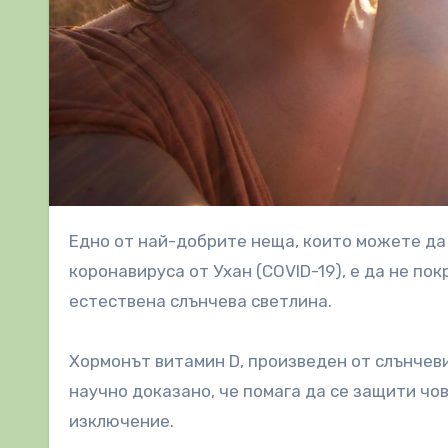
Едно от най-добрите неща, които можете да направите, за да се защитите по естествен начин от
коронавируса от Ухан (COVID-19), е да не пок
естествена слънчева светлина.
Хормонът витамин D, произведен от слънчеви
научно доказано, че помага да се защити чов
изключение.