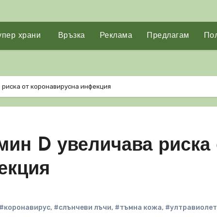
упер храни
Връзка
Реклама
Предлагам
Пол
 риска от коронавирусна инфекция
мин D увеличава риска 
екция
#коронавирус
,
#слънчеви лъчи
,
#тъмна кожа
,
#ултравиоле