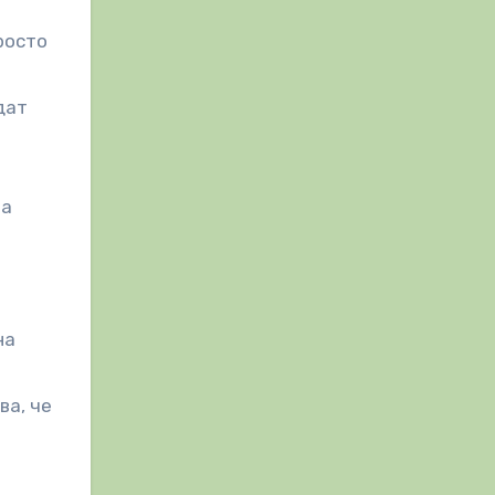
росто
дат
за
на
ва, че