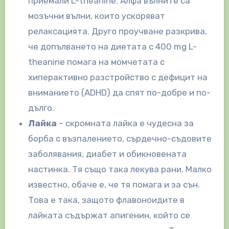
приемали L-theanine. Алфа вълните са
мозъчни вълни, които ускоряват
релаксацията. Друго проучване разкрива,
че допълването на диетата с 400 mg L-
theanine помага на момчетата с
хиперактивно разстройство с дефицит на
вниманието (ADHD) да спят по-добре и по-
дълго.
Лайка
– скромната лайка е чудесна за
борба с възпалението, сърдечно-съдовите
заболявания, диабет и обикновената
настинка. Тя също така лекува рани. Малко
известно, обаче е, че тя помага и за сън.
Това е така, защото флавоноидите в
лайката съдържат апигенин, който се