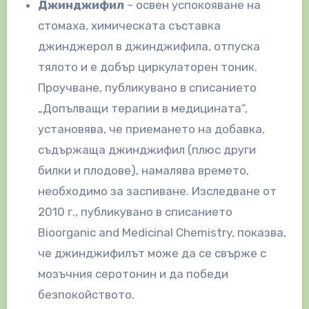
Джинджифил
– освен успокояване на
стомаха, химическата съставка
джинджерол в джинджифила, отпуска
тялото и е добър циркулаторен тоник.
Проучване, публикувано в списанието
„Допълващи терапии в медицината“,
установява, че приемането на добавка,
съдържаща джинджифил (плюс други
билки и плодове), намалява времето,
необходимо за заспиване. Изследване от
2010 г., публикувано в списанието
Bioorganic and Medicinal Chemistry, показва,
че джинджифилът може да се свърже с
мозъчния серотонин и да победи
безпокойството.