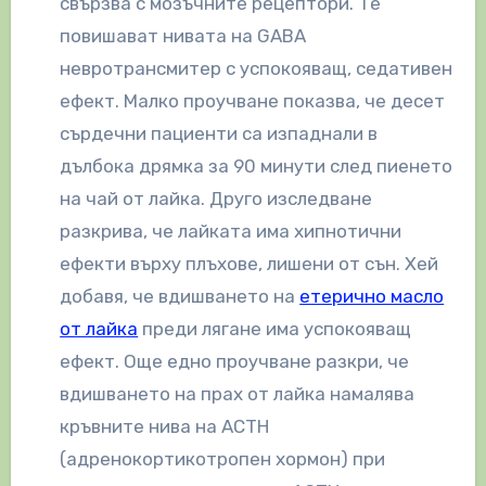
свързва с мозъчните рецептори. Те
повишават нивата на GABA
невротрансмитер с успокояващ, седативен
ефект. Малко проучване показва, че десет
сърдечни пациенти са изпаднали в
дълбока дрямка за 90 минути след пиенето
на чай от лайка. Друго изследване
разкрива, че лайката има хипнотични
ефекти върху плъхове, лишени от сън. Хей
добавя, че вдишването на
етерично масло
от лайка
преди лягане има успокояващ
ефект. Още едно проучване разкри, че
вдишването на прах от лайка намалява
кръвните нива на ACTH
(адренокортикотропен хормон) при