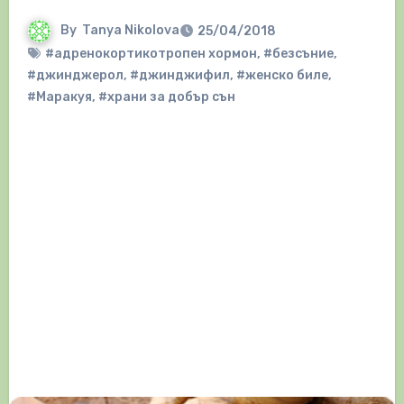
By
Tanya Nikolova
25/04/2018
#адренокортикотропен хормон
,
#безсъние
,
#джинджерол
,
#джинджифил
,
#женско биле
,
#Маракуя
,
#храни за добър сън