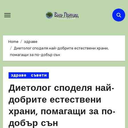
Skip
to
content
Home
здраве
Диетолог споделя най-добрите естествени храни,
помагащи за по-добър сън
здраве
съвети
Диетолог споделя най-
добрите естествени
храни, помагащи за по-
добър сън