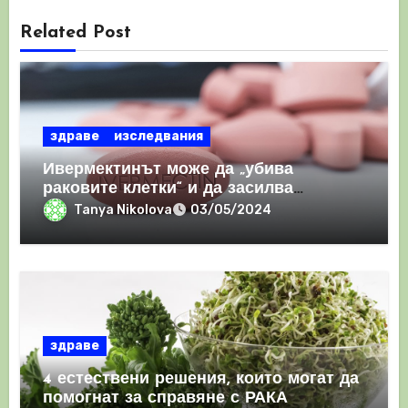
Related Post
здраве
изследвания
Ивермектинът може да „убива
раковите клетки“ и да засилва
имунния отговор
Tanya Nikolova
03/05/2024
здраве
4 естествени решения, които могат да
помогнат за справяне с РАКА