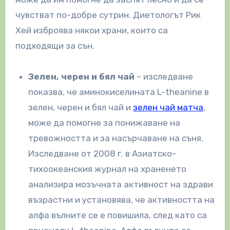
чувстват по-добре сутрин. Диетологът Рик
Хей изброява някои храни, които са
подходящи за сън.
Зелен, черен и бял чай
– изследване
показва, че аминокиселината L-theanine в
зелен, черен и бял чай и
зелен чай матча
,
може да помогне за понижаване на
тревожността и за насърчаване на съня.
Изследване от 2008 г. в Азиатско-
тихоокеанския журнал на храненето
анализира мозъчната активност на здрави
възрастни и установява, че активността на
алфа вълните се е повишила, след като са