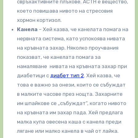
свръхактивните плъхове. ACTH е вещество,
което повишава нивото на стресовия
хормон кортизол.
Канела
– Хей казва, че канелата помага на
нервната система, като успокоява нивата
на кръвната захар. Няколко проучвания
показват, че канелата помага за
намаляване нивата на кръвната захар при
диабетици с
диабет тип 2
. Хей казва, че
това е важно за онези, които се събуждат
в малките часове през нощта. Захарните
им шпайкове се „събуждат“, когато нивото
на кръвната им захар пада. Хей предлага
малка купа овесена каша с канела преди
лягане или малко канела в чай ​​от лайка.