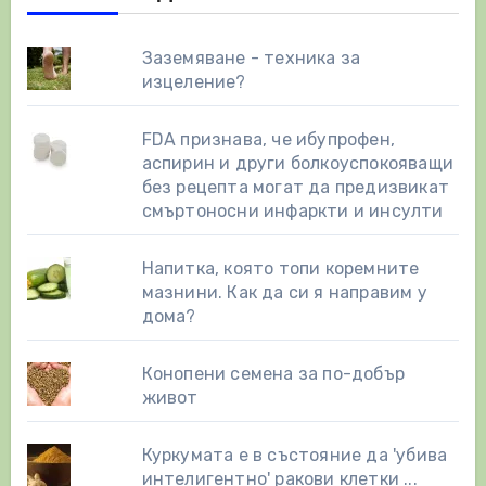
Заземяване - техника за
изцеление?
FDA признава, че ибупрофен,
аспирин и други болкоуспокояващи
без рецепта могат да предизвикат
смъртоносни инфаркти и инсулти
Напитка, която топи коремните
мазнини. Как да си я направим у
дома?
Конопени семена за по-добър
живот
Куркумата е в състояние да 'убива
интелигентно' ракови клетки ...