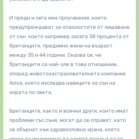
И преди и сега има проучвания, които
предупреждават за опасностите от лишаване
от сън, което например засяга 38 процента от
британците, предимно жени на възраст
между 35 и 44 години. Оказва се, че
британците са най-зле в това отношение,
според животозастрахователната компания
Aviva, която изследва навиците за сън на
хората по света.
Британците, както и всички други, които имат
проблеми със съня, могат да се справят, като
се обърнат към здравословна храна, която
може да им помогне да заспят лесно и да се