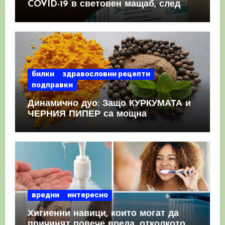
COVID-19 в световен мащаб, след
като призна, че те причиняват
КРЪВНИ съсиреци
билки
здравословни рецепти
подправки
Динамично дуо: Защо КУРКУМАТА и
ЧЕРНИЯ ПИПЕР са мощна
комбинация
вредни
интересно
Хигиенни навици, които могат да
причинят повече вреда, отколкото