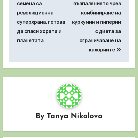
семена са
възпалението чрез
революционна
комбиниране на
суперхрана, готова
куркумин и пиперин
да спаси хората и
с диета за
планетата
ограничаване на
калориите
By
Tanya Nikolova