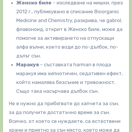
Женско биле
– изследване на мишки, през
2012 г., публикувано в списание Bioorganic
Medicine and Chemistry, разкрива, че gabrol,
флавоноид, открит в Женско биле, може да
помогне за активирането на отпускащи
алфа вълни, което води до по-дълбок, по-
дълъг сън.
Маракуя
– съставката harman в плода
маракуя има хипнотичен, седативен ефект,
който намалява безсъние и тревожност.
Също така насърчава дълбок сън.
Не е нужно да прибягвате до хапчета за сън,
за да получите достатъчно време за сън.
Всичко, от което се нуждаете, са естествени
храни и приятно за сън място, което може да