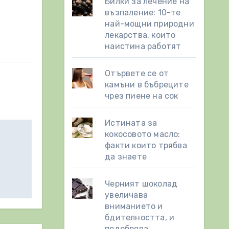
Билки за лечение на
възпаление: 10-те
най-мощни природни
лекарства, които
наистина работят
Отървете се от
камъни в бъбреците
чрез пиене на сок
Истината за
кокосовото масло:
факти които трябва
да знаете
Черният шоколад
увеличава
вниманието и
бдителността, и
подобрява