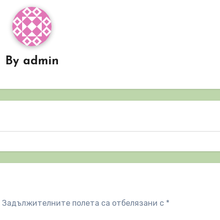
By
admin
Задължителните полета са отбелязани с
*