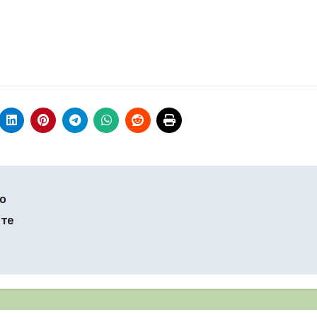
о
ите