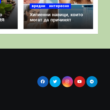
вредни
интересно
о
Хигиенни навици, които
ИЯ
могат да причинят
повече вреда, отколкото
полза