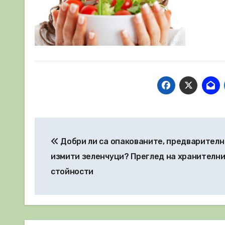
Навигация
Добри ли са опакованите, предварителн
измити зеленчуци? Преглед на хранителн
стойности