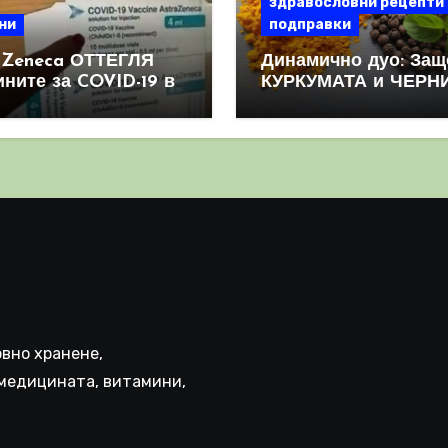
здравословни рецепти
ни
подправки
aZeneca ОТТЕГЛЯ
Динамично дуо: Защ
ините за COVID-19 в
КУРКУМАТА и ЧЕРН
овен мащаб, след
ПИПЕР са мощна
призна, че те
комбинация
иняват КРЪВНИ
реци
вно хранене,
медицината, витамини,