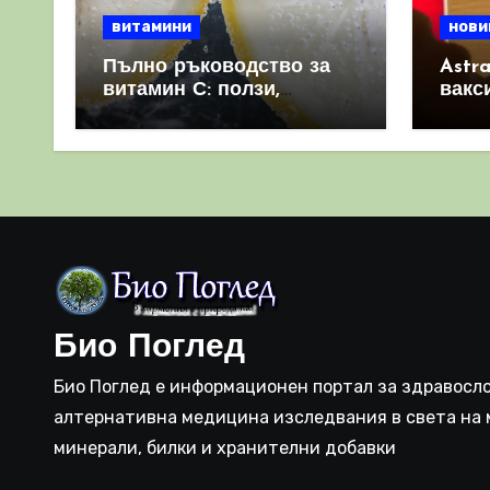
витамини
нови
Пълно ръководство за
Astr
витамин С: ползи,
вакс
източници и защо е
свет
важен за имунната
като 
система
прич
съси
Био Поглед
Био Поглед е информационен портал за здравосло
алтернативна медицина изследвания в света на 
минерали, билки и хранителни добавки