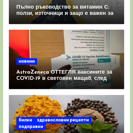
Пълно ръководство за витамин С:
ползи, източници и защо е важен за
имунната система
новини
AstraZeneca ОТТЕГЛЯ ваксините за
COVID-19 в световен мащаб, след
като призна, че те причиняват
КРЪВНИ съсиреци
билки
здравословни рецепти
подправки