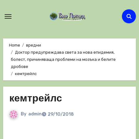
Skip
to
content
Home
вредни
Доктор предупреждава света за нова епидемия,
болест, причиняваща проблеми на мозъка и белите
дробове
кемтрейлс
кемтрейлс
By
admin
29/10/2018