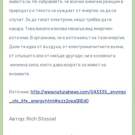
живота си. Не забравяйте, че всички химични реакции в
природата и тялото се нуждаят от енергия, за да се
случат. За да текат електрони, нещо трябва да ги
накара. Това винаги изисква някакъв вид енергиен
източник. В организма, чи е източникът на тази енергия.
Дали тя идва от въздуха, от електромагнитните вълни,
от слънцето или от някъде другаде, чи е основната
жизнена сила, която дава искрата за живот на
ензимите.
Източник:
http://www.naturalnews.com/043335_enymes
_chi_life_energy.html#ixzz2oeaQREd0
Автор: Rich Stossel