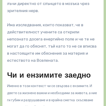
лъчи директно от слънцето в мозъка чрез
зрителния нерв.
Има изследвания, които показват, че в
действителност учените са открили
непознато досега енергийно поле и че те не
могат да го обяснят, тъй като то не се вписва
в настоящите им обяснения за материя и
естеството на Вселената.
Чи и ензимите заедно
Именно в този контекст чи се свързва с ензимите. И
двете са жизнено важни и необходими за живота, а ние
ги губим и разрушаваме и в крайна сметка скъсяваме