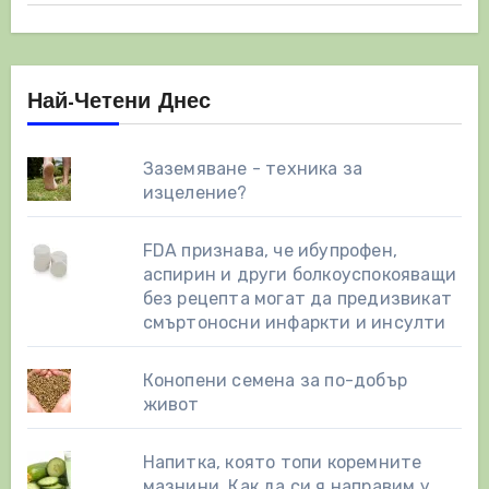
Най-Четени Днес
Заземяване - техника за
изцеление?
FDA признава, че ибупрофен,
аспирин и други болкоуспокояващи
без рецепта могат да предизвикат
смъртоносни инфаркти и инсулти
Конопени семена за по-добър
живот
Напитка, която топи коремните
мазнини. Как да си я направим у