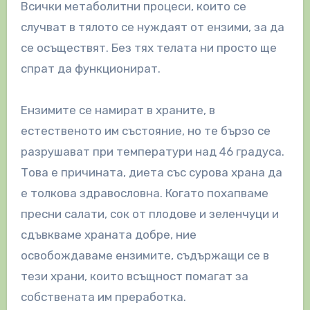
Всички метаболитни процеси, които се
случват в тялото се нуждаят от ензими, за да
се осъществят. Без тях телата ни просто ще
спрат да функционират.
Ензимите се намират в храните, в
естественото им състояние, но те бързо се
разрушават при температури над 46 градуса.
Това е причината, диета със сурова храна да
е толкова здравословна. Когато похапваме
пресни салати, сок от плодове и зеленчуци и
сдъвкваме храната добре, ние
освобождаваме ензимите, съдържащи се в
тези храни, които всъщност помагат за
собствената им преработка.