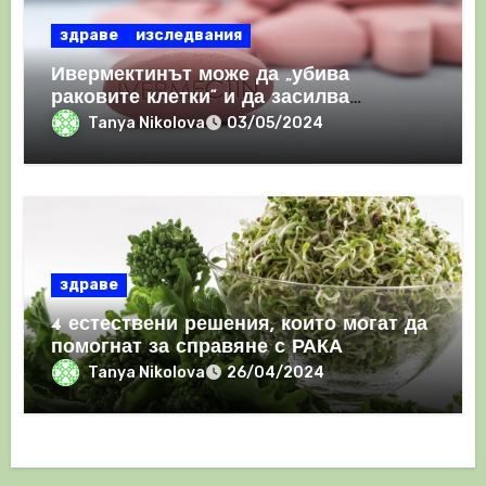
здраве
изследвания
Ивермектинът може да „убива
раковите клетки“ и да засилва
имунния отговор
Tanya Nikolova
03/05/2024
здраве
4 естествени решения, които могат да
помогнат за справяне с РАКА
Tanya Nikolova
26/04/2024