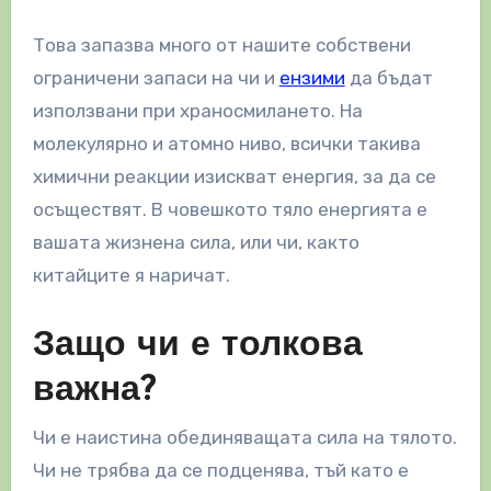
Това запазва много от нашите собствени
ограничени запаси на чи и
ензими
да бъдат
използвани при храносмилането. На
молекулярно и атомно ниво, всички такива
химични реакции изискват енергия, за да се
осъществят. В човешкото тяло енергията е
вашата жизнена сила, или чи, както
китайците я наричат​​.
Защо чи е толкова
важна?
Чи е наистина обединяващата сила на тялото.
Чи не трябва да се подценява, тъй като е