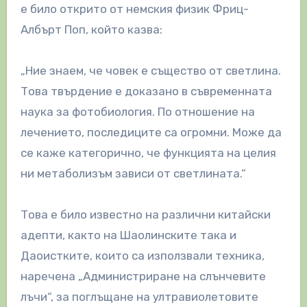
е било открито от немския физик Фриц-
Албърт Поп, който казва:
„Ние знаем, че човек е същество от светлина.
Това твърдение е доказано в съвременната
наука за фотобиология. По отношение на
лечението, последиците са огромни. Може да
се каже категорично, че функцията на целия
ни метаболизъм зависи от светлината.“
Това е било известно на различни китайски
адепти, както на Шаолинските така и
Даоистките, които са използвали техника,
наречена „Администриране на слънчевите
лъчи“, за поглъщане на ултравиолетовите