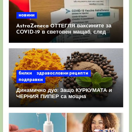
новини
AstraZeneca ОТТЕГЛЯ ваксините за
COVID-19 в световен мащаб, след
като призна, че те причиняват
КРЪВНИ съсиреци
билки
здравословни рецепти
подправки
Динамично дуо: Защо КУРКУМАТА и
ЧЕРНИЯ ПИПЕР са мощна
комбинация