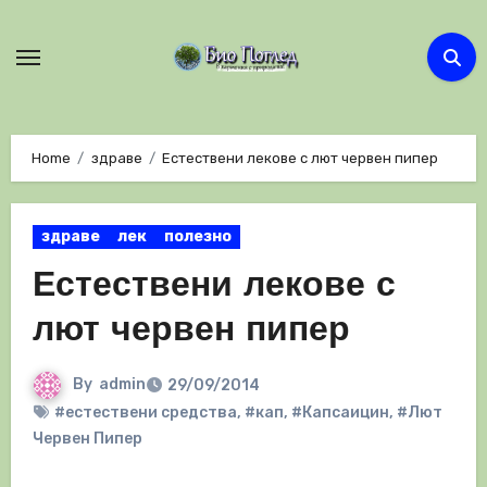
Skip
to
content
Home
здраве
Естествени лекове с лют червен пипер
здраве
лек
полезно
Естествени лекове с
лют червен пипер
By
admin
29/09/2014
#естествени средства
,
#кап
,
#Капсаицин
,
#Лют
Червен Пипер