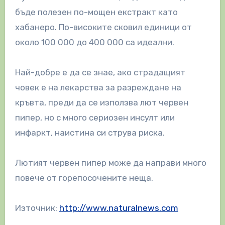
бъде полезен по-мощен екстракт като
хабанеро. По-високите сковил единици от
около 100 000 до 400 000 са идеални.
Най-добре е да се знае, ако страдащият
човек е на лекарства за разреждане на
кръвта, преди да се използва лют червен
пипер, но с много сериозен инсулт или
инфаркт, наистина си струва риска.
Лютият червен пипер може да направи много
повече от горепосочените неща.
Източник:
http://www.naturalnews.com