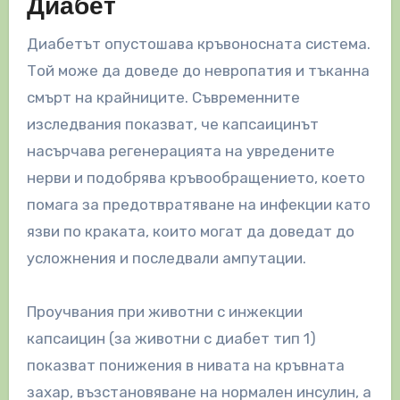
Диабет
Диабетът опустошава кръвоносната система.
Той може да доведе до невропатия и тъканна
смърт на крайниците. Съвременните
изследвания показват, че капсаицинът
насърчава регенерацията на увредените
нерви и подобрява кръвообращението, което
помага за предотвратяване на инфекции като
язви по краката, които могат да доведат до
усложнения и последвали ампутации.
Проучвания при животни с инжекции
капсаицин (за животни с диабет тип 1)
показват понижения в нивата на кръвната
захар, възстановяване на нормален инсулин, а