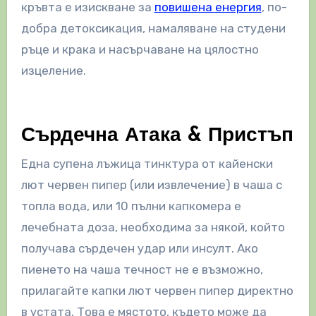
кръвта е изискване за
повишена енергия
, по-
добра детоксикация, намаляване на студени
ръце и крака и насърчаване на цялостно
изцеление.
Сърдечна Атака & Пристъп
Една супена лъжица тинктура от кайенски
лют червен пипер (или извлечение) в чаша с
топла вода, или 10 пълни капкомера е
лечебната доза, необходима за някой, който
получава сърдечен удар или инсулт. Ако
пиенето на чаша течност не е възможно,
прилагайте капки лют червен пипер директно
в устата. Това е мястото, където може да