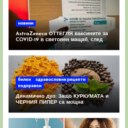
новини
AstraZeneca ОТТЕГЛЯ ваксините за
COVID-19 в световен мащаб, след
като призна, че те причиняват
КРЪВНИ съсиреци
билки
здравословни рецепти
подправки
Динамично дуо: Защо КУРКУМАТА и
ЧЕРНИЯ ПИПЕР са мощна
комбинация