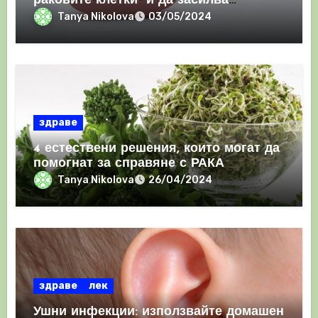
раковите клетки“ и да засилва
имунния отговор
Tanya Nikolova
03/05/2024
здраве
4 естествени решения, които могат да
помогнат за справяне с РАКА
Tanya Nikolova
26/04/2024
здраве
лек
Ушни инфекции: използвайте домашен