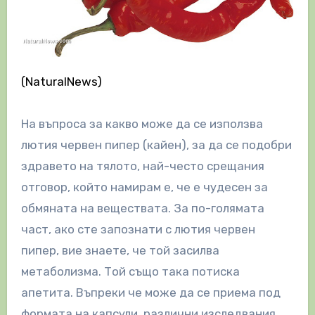
(NaturalNews)
На въпроса за какво може да се използва
лютия червен пипер (кайен), за да се подобри
здравето на тялото, най-често срещания
отговор, който намирам е, че е чудесен за
обмяната на веществата. За по-голямата
част, ако сте запознати с лютия червен
пипер, вие знаете, че той засилва
метаболизма. Той също така потиска
апетита. Въпреки че може да се приема под
формата на капсули, различни изследвания