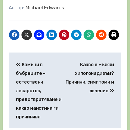
Автор:
Michael Edwards
Навигация
Камъни в
Какво е мъжки
бъбреците –
хипогонадизъм?
естествени
Причини, симптоми и
лекарства,
лечение
предотвратяване и
какво наистина ги
причинява