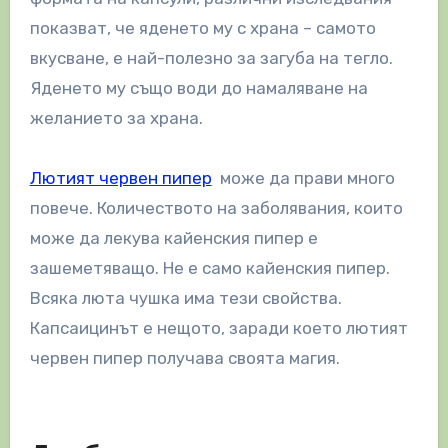
показват, че яденето му с храна – самото
вкусване, е най-полезно за загуба на тегло.
Яденето му също води до намаляване на
желанието за храна.
Лютият червен пипер
може да прави много
повече. Количеството на заболявания, които
може да лекува кайенския пипер е
зашеметяващо. Не е само кайенския пипер.
Всяка люта чушка има тези свойства.
Капсаицинът е нещото, заради което лютият
червен пипер получава своята магия.