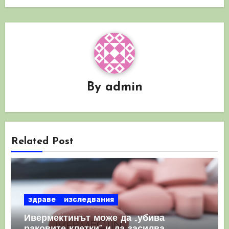
By
admin
Related Post
здраве
изследвания
Ивермектинът може да „убива