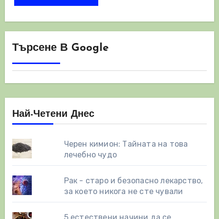
Търсене В Google
Най-Четени Днес
Черен кимион: Тайната на това
лечебно чудо
Рак - старо и безопасно лекарство,
за което никога не сте чували
5 естествени начини да се