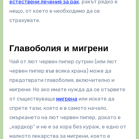
естествени лечения за рак
, ракът рядко е
нещо, от което е необходимо да се
страхувате.
Главоболия и мигрени
Чай от лют червен пипер сутрин (или лют
червен пипер във всяка храна) може да
предотврати главоболия, включително и
мигрени. Но ако имате нужда да се отървете
от съществуваща
мигрена
или искате да
спрете тази, която е в самото начало,
смъркането на лют червен пипер, докато е
„хардкор“ и не е за хора без кураж, е едно от
малкото лекарства за мигрени, което е