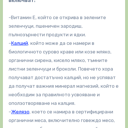
включват:
-Витамин Е, който се открива в зелените
зеленчуци, пшеничен зародиш,
пълнозърнести продукти и ядки.
–
Калций
, който може да се намери в
биологичното сурово краве или козе мляко,
органични сирена, кисело мляко, тъмните
листни зеленчуци и броколи. Повечето хора
получават достатъчно калций, но не успяват
да получат важния минерал магнезий, който е
необходим за правилното усвояване и
оползотворяване на калция.
–
Желязо
, което се намира в сертифицирани
органични меса, включително говеждо месо,