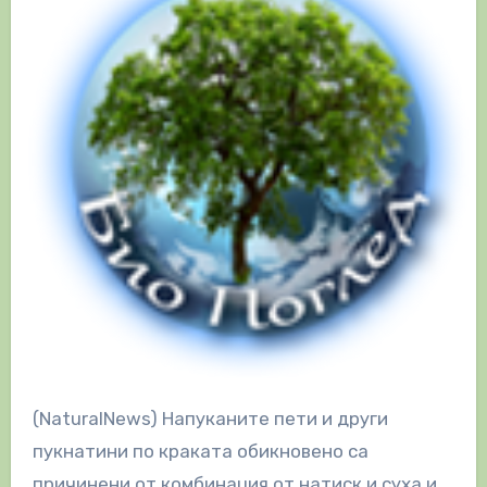
(NaturalNews) Напуканите пети и други
пукнатини по краката обикновено са
причинени от комбинация от натиск и суха и