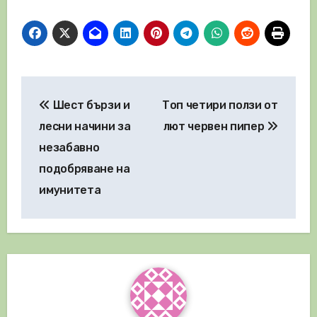
Навигация
Шест бързи и
Топ четири ползи от
лесни начини за
лют червен пипер
незабавно
подобряване на
имунитета