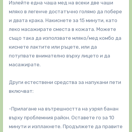
Излейте една чаша мед на всеки две чаши
мляко в легенче достатъчно голямо да побере
и двата крака. Накиснете за 15 минути, като
леко масажирате сместа в кожата. Можете
също така да използвате мляко/мед комбо да
киснете лактите или ръцете, или да
потупвате внимателно върху лицето и да
масажирате.
Други естествени средства за напукани пети
включват:
-Прилагане на вътрешността на узрял банан
върху проблемния район. Оставете го за 10
минути и изплакнете. Продължете да правите