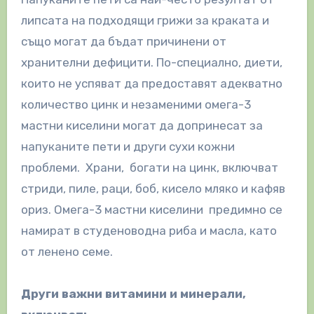
липсата на подходящи грижи за краката и
също могат да бъдат причинени от
хранителни дефицити. По-специално, диети,
които не успяват да предоставят адекватно
количество цинк и незаменими омега-3
мастни киселини могат да допринесат за
напуканите пети и други сухи кожни
проблеми. Храни, богати на цинк, включват
стриди, пиле, раци, боб, кисело мляко и кафяв
ориз. Омега-3 мастни киселини предимно се
намират в студеноводна риба и масла, като
от ленено семе.
Други важни витамини и минерали,