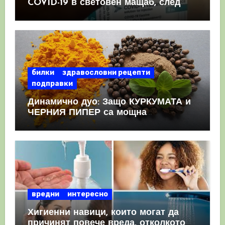
COVID-19 в световен мащаб, след
като призна, че те причиняват
КРЪВНИ съсиреци
билки
здравословни рецепти
подправки
Динамично дуо: Защо КУРКУМАТА и
ЧЕРНИЯ ПИПЕР са мощна
комбинация
вредни
интересно
Хигиенни навици, които могат да
причинят повече вреда, отколкото