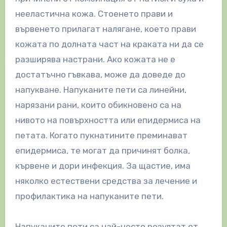
нееластична кожа. Стоенето прави и
вървенето прилагат налягане, което прави
кожата по долната част на краката ни да се
разширява настрани. Ако кожата не е
достатъчно гъвкава, може да доведе до
напукване. Напуканите пети са линейни,
нарязани рани, които обикновено са на
нивото на повърхността или епидермиса на
петата. Когато пукнатините преминават
епидермиса, те могат да причинят болка,
кървене и дори инфекция. За щастие, има
няколко естествени средства за лечение и
профилактика на напуканите пети.
Напуканите пети са най-често резултат от