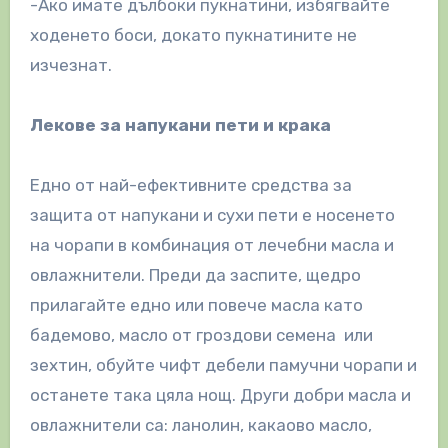
-Ако имате дълбоки пукнатини, избягвайте
ходенето боси, докато пукнатините не
изчезнат.
Лекове за напукани пети и крака
Едно от най-ефективните средства за
защита от напукани и сухи пети е носенето
на чорапи в комбинация от лечебни масла и
овлажнители. Преди да заспите, щедро
прилагайте едно или повече масла като
бадемово, масло от гроздови семена или
зехтин, обуйте чифт дебели памучни чорапи и
останете така цяла нощ. Други добри масла и
овлажнители са: ланолин, какаово масло,