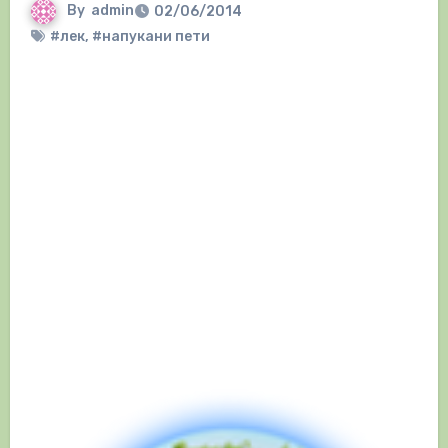
By
admin
02/06/2014
#лек
,
#напукани пети