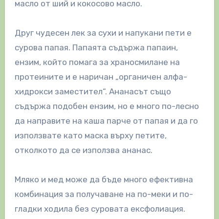
масло от ший и кокосово масло.
Друг чудесен лек за сухи и напукани пети е
сурова папая. Папаята съдържа папаин,
ензим, който помага за храносмилане на
протеините и е наричан „органичен алфа-
хидрокси заместител“. Ананасът също
съдържа подобен ензим, но е много по-лесно
да направите на каша парче от папая и да го
използвате като маска върху петите,
отколкото да се използва ананас.
Мляко и мед може да бъде много ефективна
комбинация за получаване на по-меки и по-
гладки ходила без суровата ексфолиация.