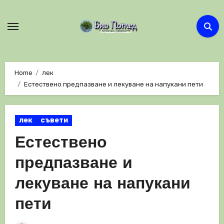
Skip
to
content
Home
лек
Естествено предпазване и лекуване на напукани пети
лек
съвети
Естествено
предпазване и
лекуване на напукани
пети