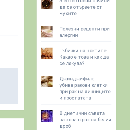
5 естествени начини
да се отървете от
мухите
Полезни рецепти при
алергии
Гъбички на ноктите:
Какво е това и как да
се лекува?
Джинджифилът
убива ракови клетки
при рак на яйчниците
и простатата
8 диетични съвета
за хора с рак на белия
дроб