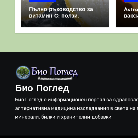
Пълно ръководство за
Astr
витамин С: ползи,
вакс
източници и защо е
свет
важен за имунната
като 
система
прич
съси
Био Поглед
Био Поглед е информационен портал за здравосло
алтернативна медицина изследвания в света на 
минерали, билки и хранителни добавки