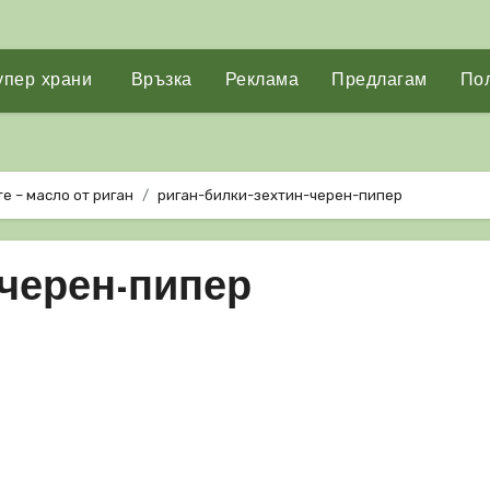
упер храни
Връзка
Реклама
Предлагам
Пол
е – масло от риган
риган-билки-зехтин-черен-пипер
-черен-пипер