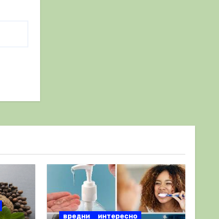
вредни
интересно