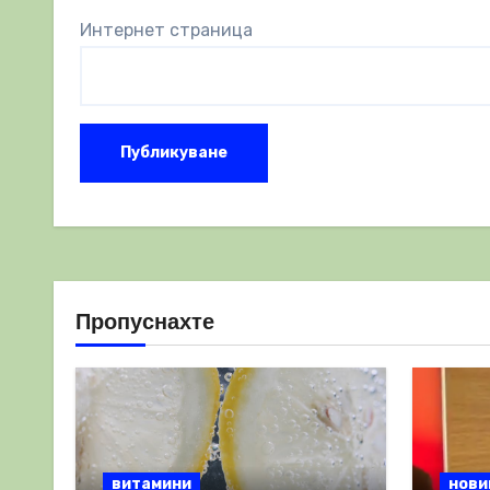
Интернет страница
Пропуснахте
витамини
нови