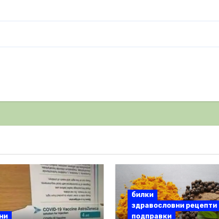
билки
здравословни рецепти
ни
подправки