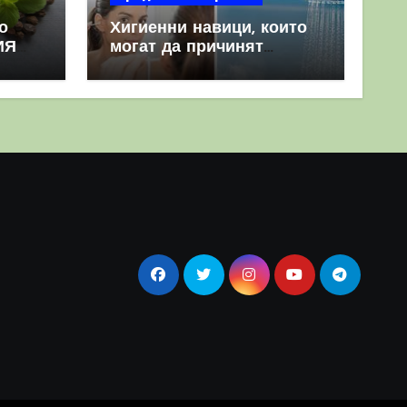
о
Хигиенни навици, които
ИЯ
могат да причинят
повече вреда, отколкото
полза