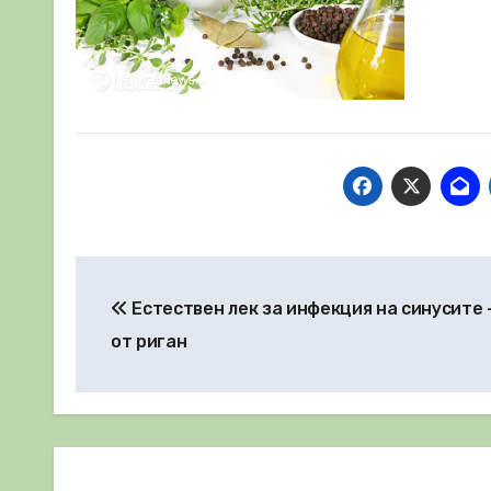
Навигация
Естествен лек за инфекция на синусите 
от риган