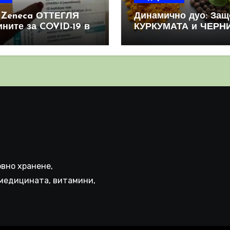
aZeneca ОТТЕГЛЯ
Динамично дуо: Защ
ините за COVID-19 в
КУРКУМАТА и ЧЕРН
овен мащаб, след
ПИПЕР са мощна
призна, че те
комбинация
иняват КРЪВНИ
реци
вно хранене,
медицината, витамини,