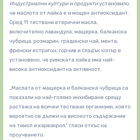
Индустриални култури и продукти
установило,
че маслото от лайка е и мощен антиоксидант.
Сред 11 тествани етерични масла,
включително лавандула, мащерка, балканска
чубрица, розмарин, градински чай, мента,
френски естрагон, горчив и сладък копър е
установено, че римската лайка има най-
висока антиоксидантна активност.
„Маслата от мащерка и балканска чубрица са
показали на най-голямо инхибиране срещу
растежа на всички тествани организми, което
вероятно се дължи на високото съдържание
на тимол и карвакрол,“ гласи откъс на
проучването.