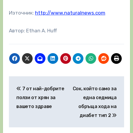
Източник:
http://www.naturalnews.com
Автор: Ethan A. Huff
Навигация
7 от най-добрите
Сок, който само за
ползи от хрян за
една седмица
вашето здраве
обръща хода на
диабет тип 2