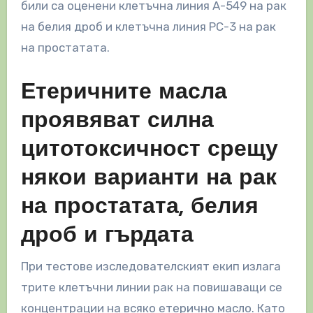
били са оценени клетъчна линия А-549 на рак
на белия дроб и клетъчна линия РС-3 на рак
на простатата.
Етеричните масла
проявяват силна
цитотоксичност срещу
някои варианти на рак
на простатата, белия
дроб и гърдата
При тестове изследователският екип излага
трите клетъчни линии рак на повишаващи се
концентрации на всяко етерично масло. Като