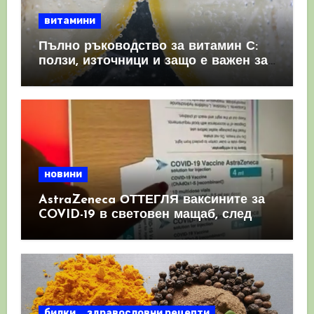
витамини
Пълно ръководство за витамин С:
ползи, източници и защо е важен за
имунната система
новини
AstraZeneca ОТТЕГЛЯ ваксините за
COVID-19 в световен мащаб, след
като призна, че те причиняват
КРЪВНИ съсиреци
билки
здравословни рецепти