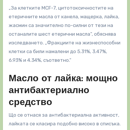
„За клетките MCF-7, цитотоксичностите на
етеричните масла от канела, мащерка, лайка,
жасмин са значително по-силни от тези на
останалите шест етерични масла“, обяснява
изследването. „Фракциите на жизнеспособни
клетки са били намалени до 5.31%, 3.47%,
6.93% и 4.34%, съответно.“
Масло от лайка: мощно
антибактериално
средство
Що се отнася за антибактериална активност,
лайката се класира подобно високо в списъка.