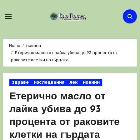
Skip
to
content
Home
новини
Етерично масло от лайка убива до 93 процента от
раковите клетки на гърдата
здраве
изследвания
лек
новини
Етерично масло от
лайка убива до 93
процента от раковите
клетки на гърдата