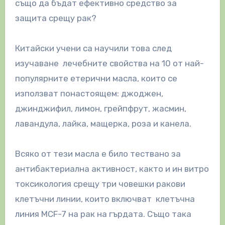
също да бъдат ефективно средство за
защита срещу рак?
Китайски учени са научили това след
изучаване лечебните свойства на 10 от най-
популярните етерични масла, които се
използват понастоящем: джоджен,
джинджифил, лимон, грейпфрут, жасмин,
лавандула, лайка, мащерка, роза и канела.
Всяко от тези масла е било тествано за
антибактериална активност, както и ин витро
токсикология срещу три човешки ракови
клетъчни линии, които включват клетъчна
линия MCF-7 на рак на гърдата. Също така