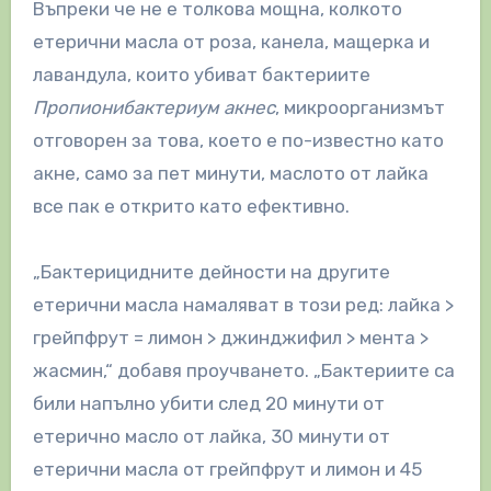
Въпреки че не е толкова мощна, колкото
етерични масла от роза, канела, мащерка и
лавандула, които убиват бактериите
Пропионибактериум акнес
, микроорганизмът
отговорен за това, което е по-известно като
акне, само за пет минути, маслото от лайка
все пак е открито като ефективно.
„Бактерицидните дейности на другите
етерични масла намаляват в този ред: лайка >
грейпфрут = лимон > джинджифил > мента >
жасмин,“ добавя проучването. „Бактериите са
били напълно убити след 20 минути от
етерично масло от лайка, 30 минути от
етерични масла от грейпфрут и лимон и 45