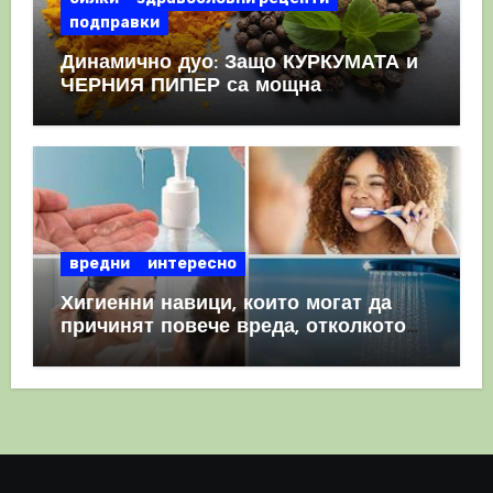
подправки
Динамично дуо: Защо КУРКУМАТА и
ЧЕРНИЯ ПИПЕР са мощна
комбинация
вредни
интересно
Хигиенни навици, които могат да
причинят повече вреда, отколкото
полза