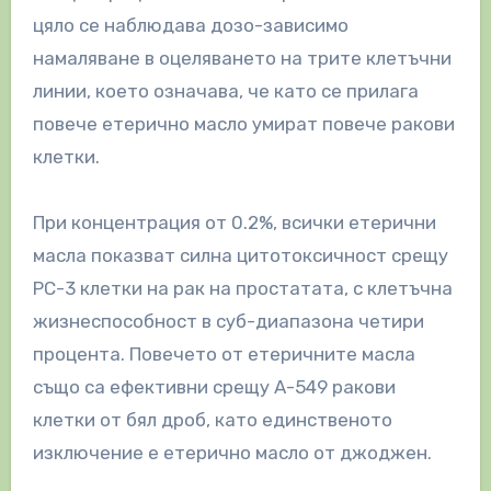
цяло се наблюдава дозо-зависимо
намаляване в оцеляването на трите клетъчни
линии, което означава, че като се прилага
повече етерично масло умират повече ракови
клетки.
При концентрация от 0.2%, всички етерични
масла показват силна цитотоксичност срещу
РС-3 клетки на рак на простатата, с клетъчна
жизнеспособност в суб-диапазона четири
процента. Повечето от етеричните масла
също са ефективни срещу A-549 ракови
клетки от бял дроб, като единственото
изключение е етерично масло от джоджен.