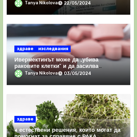
призна, че те причиняват КРЪВНИ
Tanya Nikolova
22/05/2024
съсиреци
здраве
изследвания
Ивермектинът може да „убива
раковите клетки“ и да засилва
имунния отговор
Tanya Nikolova
03/05/2024
здраве
4 естествени решения, които могат да
помогнат за справяне с РАКА