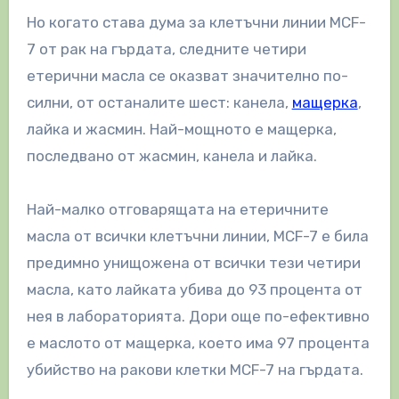
Но когато става дума за клетъчни линии MCF-
7 от рак на гърдата, следните четири
етерични масла се оказват значително по-
силни, от останалите шест: канела,
мащерка
,
лайка и жасмин. Най-мощното е мащерка,
последвано от жасмин, канела и лайка.
Най-малко отговарящата на етеричните
масла от всички клетъчни линии, MCF-7 е била
предимно унищожена от всички тези четири
масла, като лайката убива до 93 процента от
нея в лабораторията. Дори още по-ефективно
е маслото от мащерка, което има 97 процента
убийство на ракови клетки MCF-7 на гърдата.