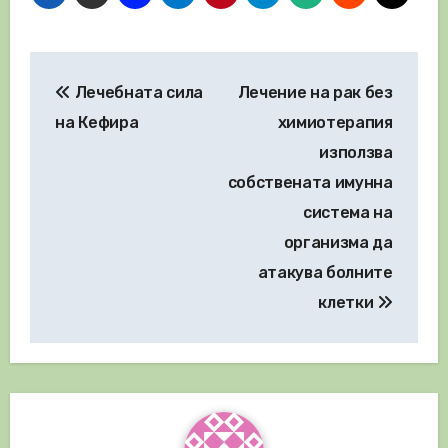
Навигация
Лечебната сила
Лечение на рак без
на Кефира
химиотерапия
използва
собствената имунна
система на
организма да
атакува болните
клетки