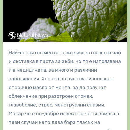
Най-вероятно ментата ви е известна като чай
и съставка в паста за зъби, но тя е използвана
и в медицината, за много и различни
заболявания. Хората по цял свят използват
етерично масло от мента, за да получат
облекчение при разстроен стомах,
главоболие, стрес, менструални спазми.
Макар че е по-добре известно, че тя помага в
тези случаи като дава бърз тласък на