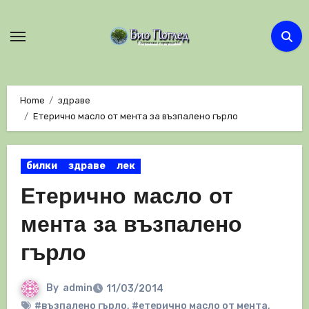
Skip
to
content
Home
здраве
Етерично масло от мента за възпалено гърло
билки
здраве
лек
Етерично масло от
мента за възпалено
гърло
By
admin
11/03/2014
#възпалено гърло
,
#етерично масло от мента
,