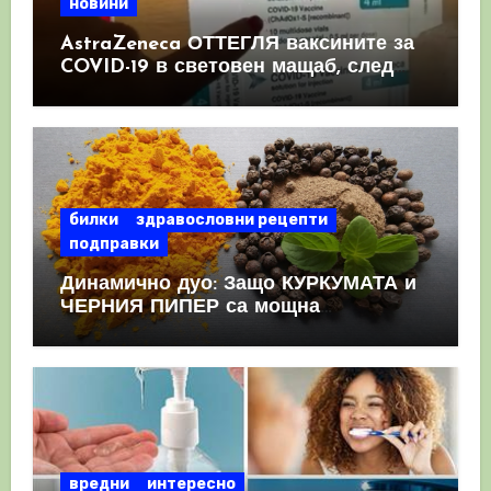
новини
AstraZeneca ОТТЕГЛЯ ваксините за
COVID-19 в световен мащаб, след
като призна, че те причиняват
КРЪВНИ съсиреци
билки
здравословни рецепти
подправки
Динамично дуо: Защо КУРКУМАТА и
ЧЕРНИЯ ПИПЕР са мощна
комбинация
вредни
интересно