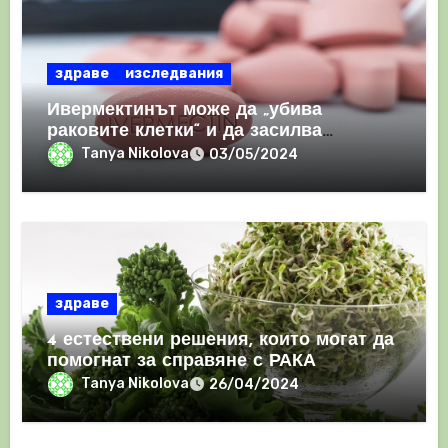
здраве
изследвания
Ивермектинът може да „убива
раковите клетки“ и да засилва
имунния отговор
Tanya Nikolova
03/05/2024
здраве
4 естествени решения, които могат да
помогнат за справяне с РАКА
Tanya Nikolova
26/04/2024