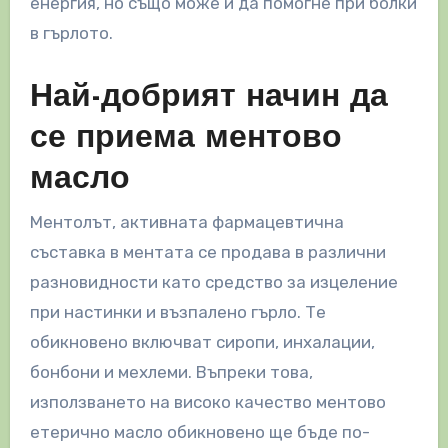
енергия, но също може и да помогне при болки
в гърлото.
Най-добрият начин да
се приема ментово
масло
Ментолът, активната фармацевтична
съставка в ментата се продава в различни
разновидности като средство за изцеление
при настинки и възпалено гърло. Те
обикновено включват сиропи, инхалации,
бонбони и мехлеми. Въпреки това,
използването на високо качество ментово
етерично масло обикновено ще бъде по-