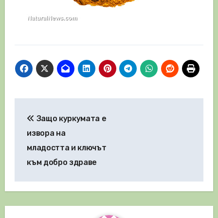
Навигация
Защо куркумата е
извора на
младостта и ключът
към добро здраве