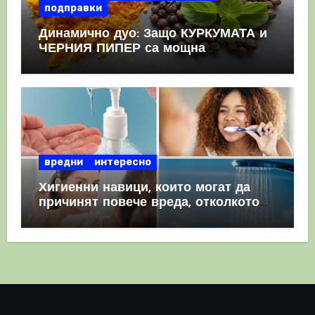
подправки
Динамично дуо: Защо КУРКУМАТА и
ЧЕРНИЯ ПИПЕР са мощна
комбинация
вредни
интересно
Хигиенни навици, които могат да
причинят повече вреда, отколкото
полза