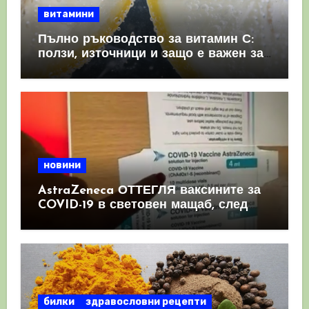
витамини
Пълно ръководство за витамин С:
ползи, източници и защо е важен за
имунната система
новини
AstraZeneca ОТТЕГЛЯ ваксините за
COVID-19 в световен мащаб, след
като призна, че те причиняват
КРЪВНИ съсиреци
билки
здравословни рецепти