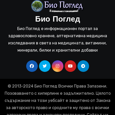
Био Поглед
Био Поглед е информационен портал за
здравословно хранене, алтернативна медицина
изследвания в света на медицината, витамини,
минерали, билки и хранителни добавки
© 2013-2024 Био Поглед Всички Права Запазени.
Позоваването с хиперлинк е задължително. Цялото
съдържание на този уебсайт е защитено от Закона
за авторското право и сродните му права с всички
запазени права и законови последици. Сайтът ни