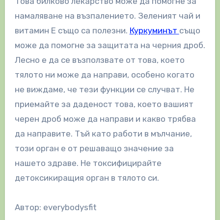
Това билково лекарство може да помогне за
намаляване на възпалението. Зеленият чай и
витамин Е също са полезни.
Куркуминът
също
може да помогне за защитата на черния дроб.
Лесно е да се възползвате от това, което
тялото ни може да направи, особено когато
не виждаме, че тези функции се случват. Не
приемайте за даденост това, което вашият
черен дроб може да направи и какво трябва
да направите. Тъй като работи в мълчание,
този орган е от решаващо значение за
нашето здраве. Не токсифицирайте
детоксикиращия орган в тялото си.
Автор: everybodysfit