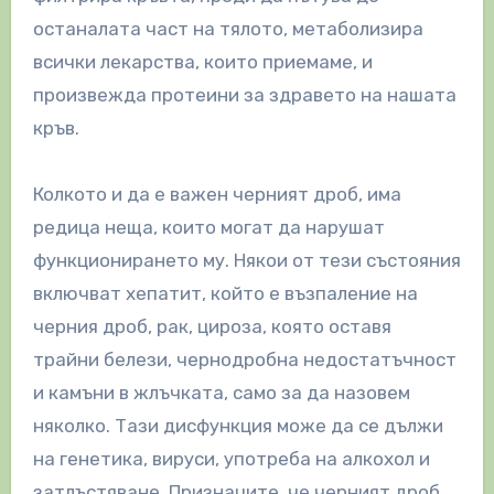
останалата част на тялото, метаболизира
всички лекарства, които приемаме, и
произвежда протеини за здравето на нашата
кръв.
Колкото и да е важен черният дроб, има
редица неща, които могат да нарушат
функционирането му. Някои от тези състояния
включват хепатит, който е възпаление на
черния дроб, рак, цироза, която оставя
трайни белези, чернодробна недостатъчност
и камъни в жлъчката, само за да назовем
няколко. Тази дисфункция може да се дължи
на генетика, вируси, употреба на алкохол и
затлъстяване. Признаците, че черният дроб