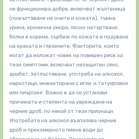
не функционира добре, включват жълтеница
(пожълтяване на очите и кожата), тъмна
урина, хронична умора, лесно натъртване,
болки в корема, сърбеж по кожата и подуване
на краката и глезените. Факторите, които
могат да изложат човек на повишен риск за
тези симптоми, включват незащитен секс,
диабет, затлъстяване, употреба на алкохол,
наркотици, инжектирани с игли, и татуировки
или пиърсинг. Важно е да се установи
причината и степента на увреждане на
черния дроб, по някой от тези признаци.
Употребата на алкохол възпалява черния
дроб и прекомерното пиене води до
образуване на белези. Лечението се