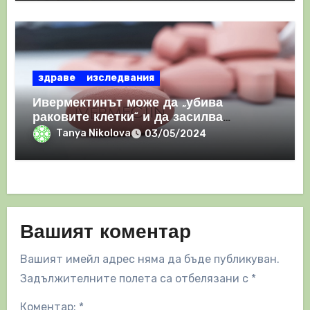
здраве
изследвания
Ивермектинът може да „убива
раковите клетки“ и да засилва
имунния отговор
Tanya Nikolova
03/05/2024
Вашият коментар
Вашият имейл адрес няма да бъде публикуван.
Задължителните полета са отбелязани с
*
Коментар:
*