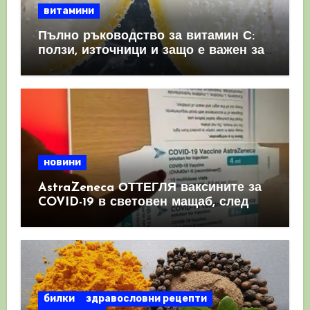
витамини
Пълно ръководство за витамин С:
ползи, източници и защо е важен за
имунната система
новини
AstraZeneca ОТТЕГЛЯ ваксините за
COVID-19 в световен мащаб, след
като призна, че те причиняват
КРЪВНИ съсиреци
билки
здравословни рецепти