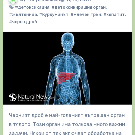
#детоксикация
,
#детоксикиращия орган
,
#жълтеница
,
#Куркуминът
,
#млечен трън
,
#хепатит
,
#черен дроб
Черният дроб е най-големият вътрешен орган
в тялото. Този орган има толкова много важни
задачи. Някои от тях включват обработка на