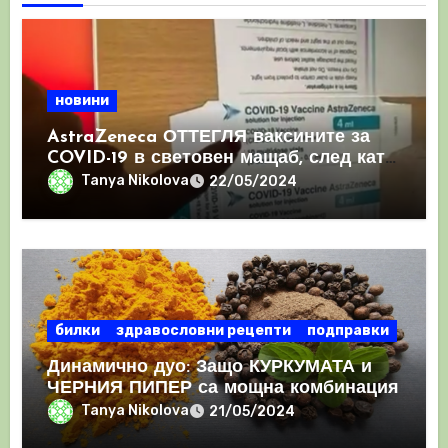
новини
AstraZeneca ОТТЕГЛЯ ваксините за
COVID-19 в световен мащаб, след като
призна, че те причиняват КРЪВНИ
Tanya Nikolova
22/05/2024
съсиреци
билки
здравословни рецепти
подправки
Динамично дуо: Защо КУРКУМАТА и
ЧЕРНИЯ ПИПЕР са мощна комбинация
Tanya Nikolova
21/05/2024