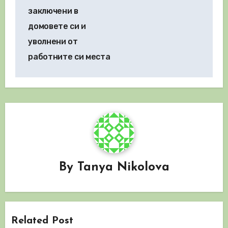
заключени в
домовете си и
уволнени от
работните си места
By
Tanya Nikolova
Related Post