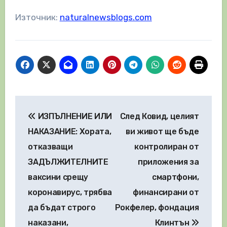
Източник:
naturalnewsblogs.com
Навигация
ИЗПЪЛНЕНИЕ ИЛИ
След Ковид, целият
НАКАЗАНИЕ: Хората,
ви живот ще бъде
отказващи
контролиран от
ЗАДЪЛЖИТЕЛНИТЕ
приложения за
ваксини срещу
смартфони,
коронавирус, трябва
финансирани от
да бъдат строго
Рокфелер, фондация
наказани,
Клинтън