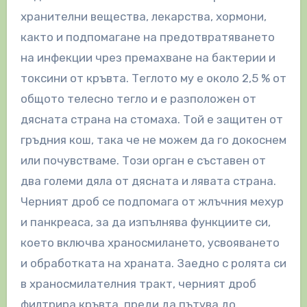
хранителни вещества, лекарства, хормони,
както и подпомагане на предотвратяването
на инфекции чрез премахване на бактерии и
токсини от кръвта. Теглото му е около 2,5 % от
общото телесно тегло и е разположен от
дясната страна на стомаха. Той е защитен от
гръдния кош, така че не можем да го докоснем
или почувстваме. Този орган е съставен от
два големи дяла от дясната и лявата страна.
Черният дроб се подпомага от жлъчния мехур
и панкреаса, за да изпълнява функциите си,
което включва храносмилането, усвояването
и обработката на храната. Заедно с ролята си
в храносмилателния тракт, черният дроб
филтрира кръвта, преди да пътува до