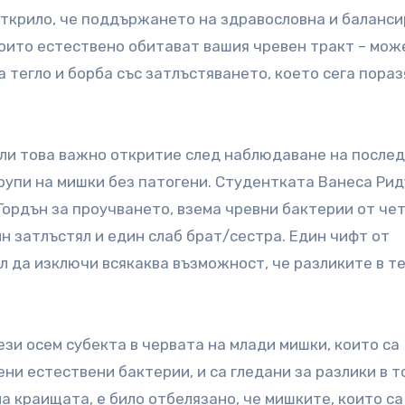
открило, че поддържането на здравословна и баланс
които естествено обитават вашия чревен тракт – мож
 тегло и борба със затлъстяването, което сега пораз
или това важно откритие след наблюдаване на после
рупи на мишки без патогени. Студентката Ванеса Ри
 Гордън за проучването, взема чревни бактерии от че
н затлъстял и един слаб брат/сестра. Един чифт от
ел да изключи всякаква възможност, че разликите в т
зи осем субекта в червата на млади мишки, които са
ни естествени бактерии, и са гледани за разлики в т
на краищата, е било отбелязано, че мишките, които са