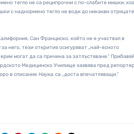
мено тегло не са реципрочни с по-слабите мишки, ко
шки с наднормено тегло не води до никакви отрицат
алифорния, Сан Франциско, който не е участвал в
с
за него, тези открития осигуряват „най-ясното
ерии могат да са причина за затлъстяване.“ Прибавя
ардското Медицинско Училище заявява пред репортер
коро в списание
Наука
, са „доста впечатляващи.“