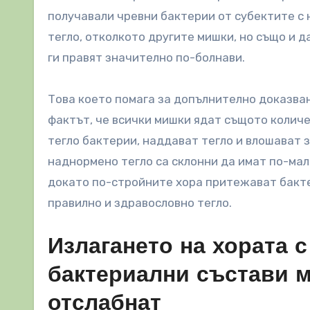
получавали чревни бактерии от субектите с
тегло, отколкото другите мишки, но също и 
ги правят значително по-болнави.
Това което помага за допълнително доказван
фактът, че всички мишки ядат същото количе
тегло бактерии, наддават тегло и влошават з
наднормено тегло са склонни да имат по-мал
докато по-стройните хора притежават бакте
правилно и здравословно тегло.
Излагането на хората 
бактериални състави м
отслабнат