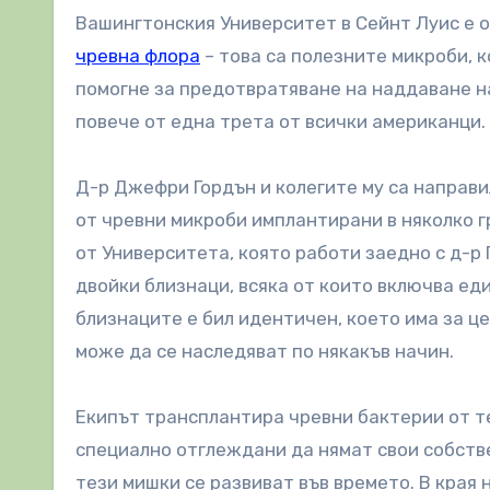
Вашингтонския Университет в Сейнт Луис е 
чревна флора
– това са полезните микроби, 
помогне за предотвратяване на наддаване на
повече от една трета от всички американци.
Д-р Джефри Гордън и колегите му са направ
от чревни микроби имплантирани в няколко г
от Университета, която работи заедно с д-р
двойки близнаци, всяка от които включва еди
близнаците е бил идентичен, което има за ц
може да се наследяват по някакъв начин.
Екипът трансплантира чревни бактерии от те
специално отглеждани да нямат свои собстве
тези мишки се развиват във времето. В края 