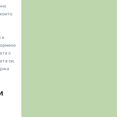
ено
 които
 е
нормено
ата с
ата си,
ържа
и