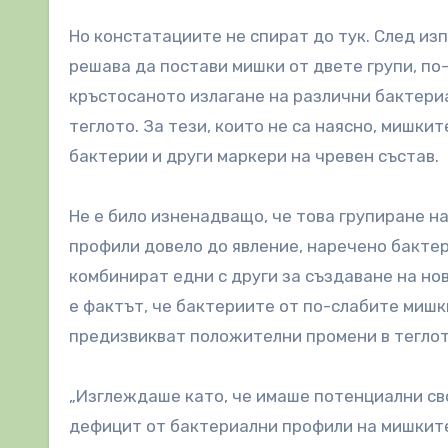
Но констатациите не спират до тук. След из
решава да постави мишки от двете групи, по-
кръстосаното излагане на различни бактери
теглото. За тези, които не са наясно, мишки
бактерии и други маркери на чревен състав.
Не е било изненадващо, че това групиране н
профили довело до явление, наречено бактер
комбинират едни с други за създаване на но
е фактът, че бактериите от по-слабите мишк
предизвикват положителни промени в теглот
„Изглеждаше като, че имаше потенциални сво
дефицит от бактериални профили на мишките