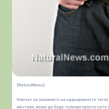
(NaturalNews)
Ключът за свалянето на наднорменото тегло 
мечтали, може да бъде толкова просто като 