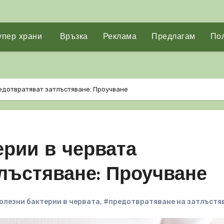
упер храни
Връзка
Реклама
Предлагам
Пол
едотвратяват затлъстяване: Проучване
рии в червата
лъстяване: Проучване
олезни бактерии в червата
,
#предотвратяване на затлъстя