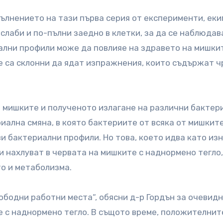
пълнението на тази първа серия от експерименти, ек
слаби и по-пълни заедно в клетки, за да се наблюдав
ални профили може да повлияе на здравето на мишки
те са склонни да ядат изпражнения, които съдържат 
а мишките и полученото излагане на различни бактер
иална смяна, в която бактериите от всяка от мишките
ви бактериални профили. Но това, което идва като из
и нахлуват в червата на мишките с наднормено тегло,
о и метаболизма.
бодни работни места“, обясни д-р Гордън за очевид
 с наднормено тегло. В същото време, положителнит