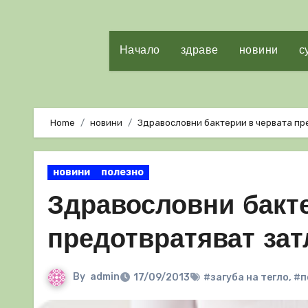
Начало
здраве
новини
с
Home
новини
Здравословни бактерии в червата пр
новини
полезно
Здравословни бакте
предотвратяват зат
By
admin
17/09/2013
#загуба на тегло
,
#п