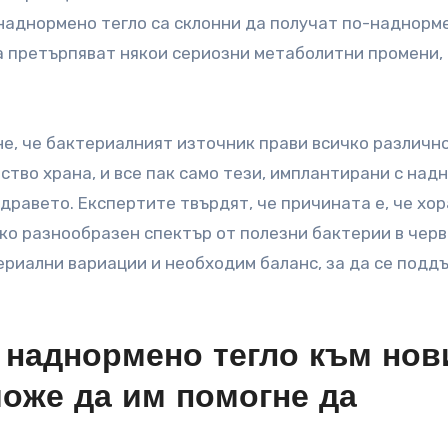
 наднормено тегло са склонни да получат по-наднорм
да претърпяват някои сериозни метаболитни промени,
е, че бактериалният източник прави всичко различно
ство храна, и все пак само тези, имплантирани с над
дравето. Експертите твърдят, че причината е, че хор
ко разнообразен спектър от полезни бактерии в черв
риални вариации и необходим баланс, за да се подд
с наднормено тегло към нов
оже да им помогне да