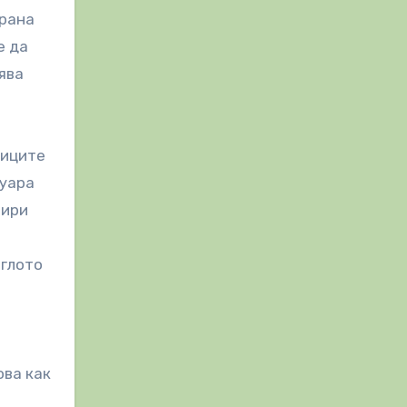
ирана
е да
ява
диците
дуара
тири
еглото
ова как