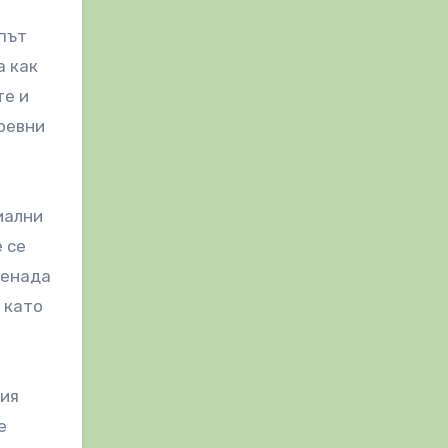
ипът
а как
те и
чревни
иални
 се
ненада
 като
ния
е