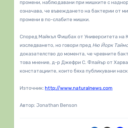
промени, наблюдавани при мишките с наднор
означава, че въвеждането на бактерии от ми
промени в по-слабите мишки.
Според Майкъл Фишбах от Университета на К
изследването, но говори пред
Ню Йорк Тайм
доказателство до момента, че чревните бакт
това мнение, д-р Джефри С. Флайър от Харв
констатациите, които бяха публикувани нас
Източник:
http://www.naturalnews.com
Автор: Jonathan Benson