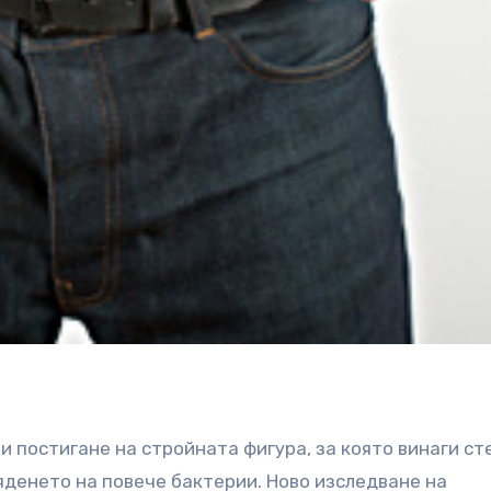
и постигане на стройната фигура, за която винаги ст
яденето на повече бактерии. Ново изследване на