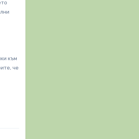
ето
елни
йки към
ите, че