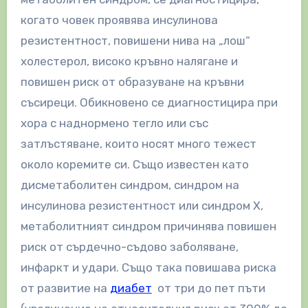
когато човек проявява инсулинова
резистентност, повишени нива на „лош“
холестерол, високо кръвно налягане и
повишен риск от образуване на кръвни
съсиреци. Обикновено се диагностицира при
хора с наднормено тегло или със
затлъстяване, които носят много тежест
около коремите си. Също известен като
дисметаболитен синдром, синдром на
инсулинова резистентност или синдром X,
метаболитният синдром причинява повишен
риск от сърдечно-съдово заболяване,
инфаркт и удари. Също така повишава риска
от развитие на
диабет
от три до пет пъти