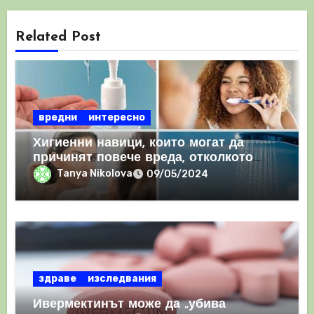
Related Post
вредни
интересно
Хигиенни навици, които могат да
причинят повече вреда, отколкото
полза
Tanya Nikolova
09/05/2024
здраве
изследвания
Ивермектинът може да „убива