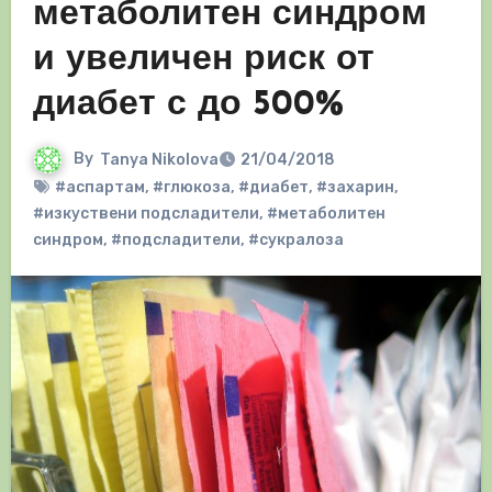
метаболитен синдром
и увеличен риск от
диабет с до 500%
By
Tanya Nikolova
21/04/2018
#аспартам
,
#глюкоза
,
#диабет
,
#захарин
,
#изкуствени подсладители
,
#метаболитен
синдром
,
#подсладители
,
#сукралоза