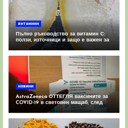
витамини
Пълно ръководство за витамин С:
ползи, източници и защо е важен за
имунната система
новини
AstraZeneca ОТТЕГЛЯ ваксините за
COVID-19 в световен мащаб, след
като призна, че те причиняват
КРЪВНИ съсиреци