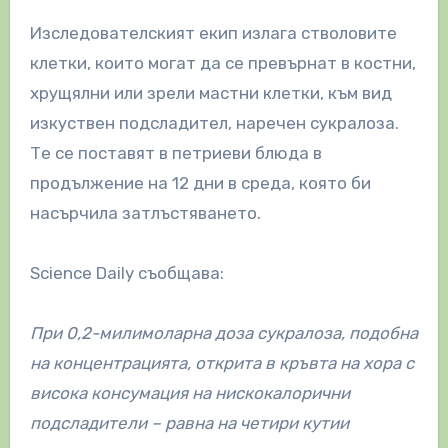
Изследователският екип излага стволовите
клетки, които могат да се превърнат в костни,
хрущялни или зрели мастни клетки, към вид
изкуствен подсладител, наречен сукралоза.
Те се поставят в петриеви блюда в
продължение на 12 дни в среда, която би
насърчила затлъстяването.
Science Daily съобщава:
При 0,2-милимоларна доза сукралоза, подобна
на концентрацията, открита в кръвта на хора с
висока консумация на нискокалорични
подсладители – равна на четири кутии