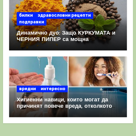
билки
здравословни рецепти
подправки
Динамично дуо: Защо КУРКУМАТА и
ЧЕРНИЯ ПИПЕР са мощна
комбинация
вредни
интересно
Хигиенни навици, които могат да
причинят повече вреда, отколкото
полза