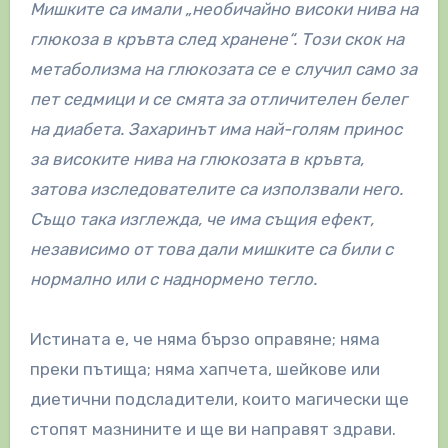
Мишките са имали „необичайно високи нива на
глюкоза в кръвта след хранене“. Този скок на
метаболизма на глюкозата се е случил само за
пет седмици и се смята за отличителен белег
на диабета. Захаринът има най-голям принос
за високите нива на глюкозата в кръвта,
затова изследователите са използвали него.
Също така изглежда, че има същия ефект,
независимо от това дали мишките са били с
нормално или с наднормено тегло.
Истината е, че няма бързо оправяне; няма
преки пътища; няма хапчета, шейкове или
диетични подсладители, които магически ще
стопят мазнините и ще ви направят здрави.