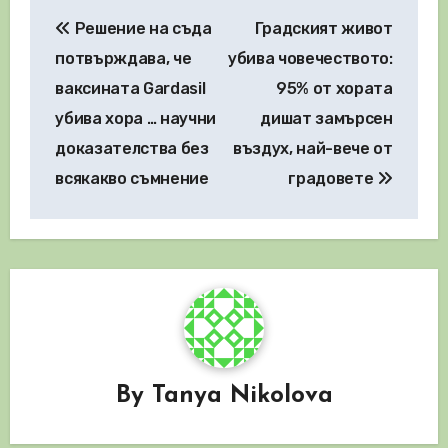
Навигация
Решение на съда
Градският живот
потвърждава, че
убива човечеството:
ваксината Gardasil
95% от хората
убива хора … научни
дишат замърсен
доказателства без
въздух, най-вече от
всякакво съмнение
градовете
By
Tanya Nikolova