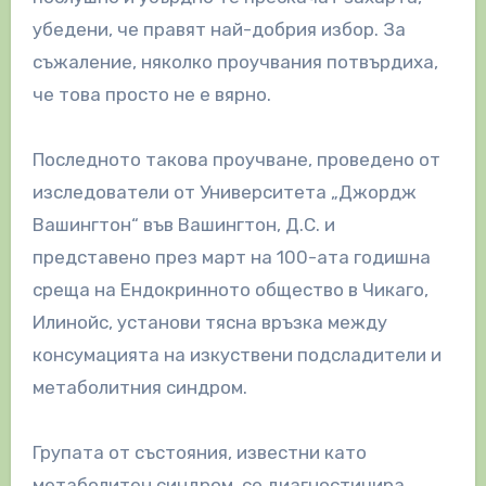
убедени, че правят най-добрия избор. За
съжаление, няколко проучвания потвърдиха,
че това просто не е вярно.
Последното такова проучване, проведено от
изследователи от Университета „Джордж
Вашингтон“ във Вашингтон, Д.С. и
представено през март на 100-ата годишна
среща на Ендокринното общество в Чикаго,
Илинойс, установи тясна връзка между
консумацията на изкуствени подсладители и
метаболитния синдром.
Групата от състояния, известни като
метаболитен синдром, се диагностицира,