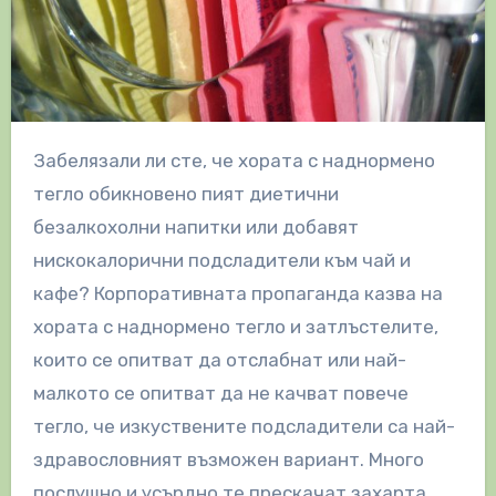
Забелязали ли сте, че хората с наднормено
тегло обикновено пият диетични
безалкохолни напитки или добавят
нискокалорични подсладители към чай и
кафе? Корпоративната пропаганда казва на
хората с наднормено тегло и затлъстелите,
които се опитват да отслабнат или най-
малкото се опитват да не качват повече
тегло, че изкуствените подсладители са най-
здравословният възможен вариант. Много
послушно и усърдно те прескачат захарта,