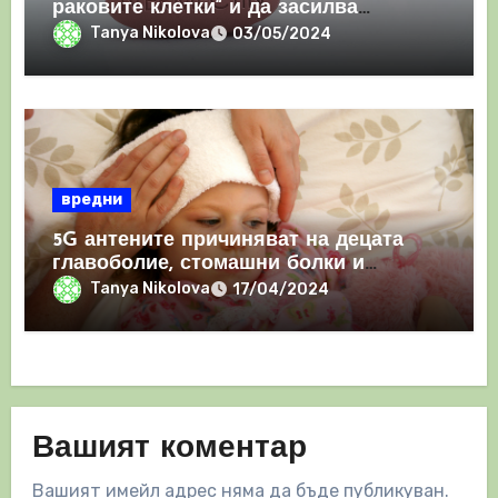
раковите клетки“ и да засилва
имунния отговор
Tanya Nikolova
03/05/2024
вредни
5G антените причиняват на децата
главоболие, стомашни болки и
проблеми със съня
Tanya Nikolova
17/04/2024
Вашият коментар
Вашият имейл адрес няма да бъде публикуван.