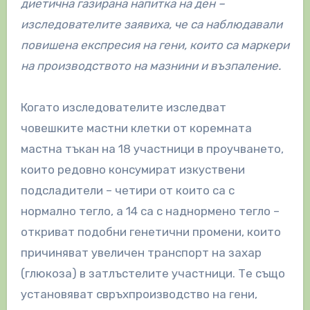
диетична газирана напитка на ден –
изследователите заявиха, че са наблюдавали
повишена експресия на гени, които са маркери
на производството на мазнини и възпаление.
Когато изследователите изследват
човешките мастни клетки от коремната
мастна тъкан на 18 участници в проучването,
които редовно консумират изкуствени
подсладители – четири от които са с
нормално тегло, а 14 са с наднормено тегло –
откриват подобни генетични промени, които
причиняват увеличен транспорт на захар
(глюкоза) в затлъстелите участници. Те също
установяват свръхпроизводство на гени,