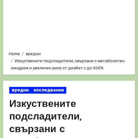
Home
вредни
Изкуствените подсладители, свързани с метаболитен
синдром и увеличен риск от диабет с до 500%
вредни
изследвания
Изкуствените
подсладители,
свързани с