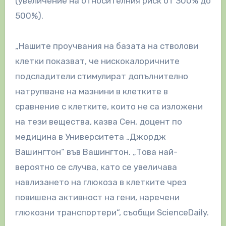
(увеличение на относителния риск от 300% до
500%).
„Нашите проучвания на базата на стволови
клетки показват, че нискокалоричните
подсладители стимулират допълнително
натрупване на мазнини в клетките в
сравнение с клетките, които не са изложени
на тези вещества, казва Сен, доцент по
медицина в Университета „Джордж
Вашингтон“ във Вашингтон. „Това най-
вероятно се случва, като се увеличава
навлизането на глюкоза в клетките чрез
повишена активност на гени, наречени
глюкозни транспортери“, съобщи ScienceDaily.