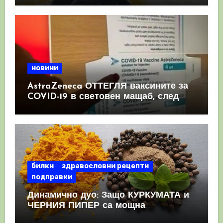
новини
AstraZeneca ОТТЕГЛЯ ваксините за
COVID-19 в световен мащаб, след
като призна, че те причиняват
КРЪВНИ съсиреци
билки
здравословни рецепти
подправки
Динамично дуо: Защо КУРКУМАТА и
ЧЕРНИЯ ПИПЕР са мощна
комбинация