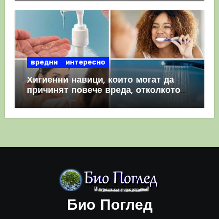
вредни
интересно
Хигиенни навици, които могат да
причинят повече вреда, отколкото
полза
Био Поглед