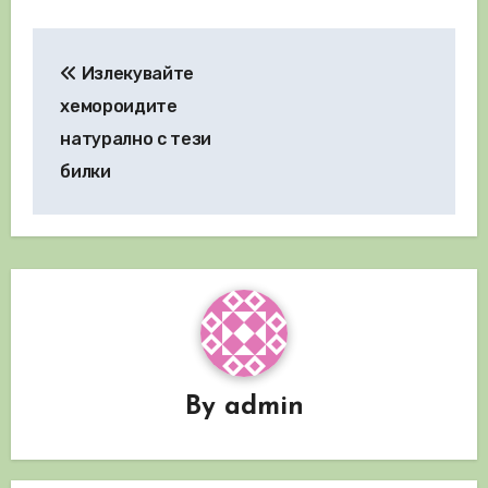
Навигация
Излекувайте
хемороидите
натурално с тези
билки
By
admin