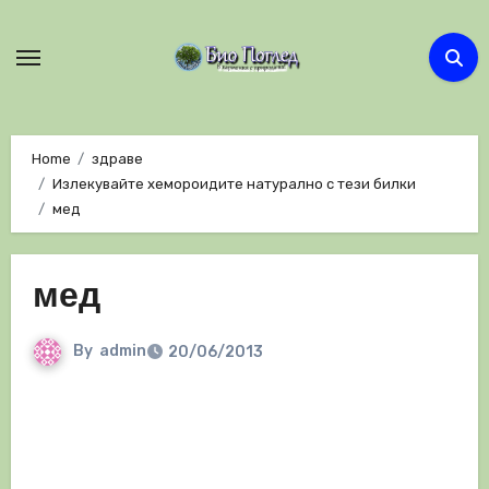
Skip
to
content
Home
здраве
Излекувайте хемороидите натурално с тези билки
мед
мед
By
admin
20/06/2013