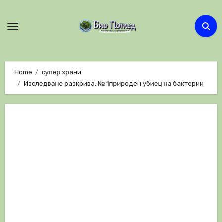
Skip
to
content
Home
супер храни
Изследване разкрива: № 1природен убиец на бактерии