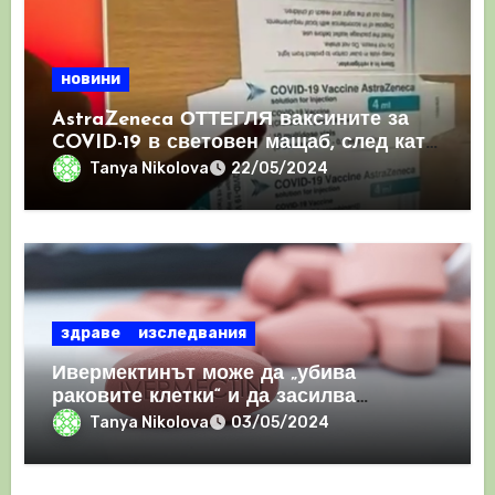
новини
AstraZeneca ОТТЕГЛЯ ваксините за
COVID-19 в световен мащаб, след като
призна, че те причиняват КРЪВНИ
Tanya Nikolova
22/05/2024
съсиреци
здраве
изследвания
Ивермектинът може да „убива
раковите клетки“ и да засилва
имунния отговор
Tanya Nikolova
03/05/2024