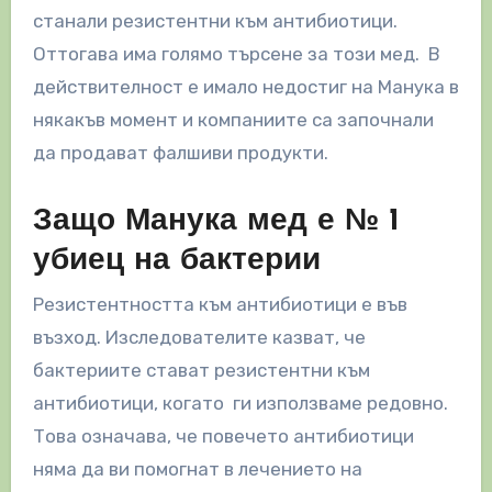
станали резистентни към антибиотици.
Оттогава има голямо търсене за този мед. В
действителност е имало недостиг на Манука в
някакъв момент и компаниите са започнали
да продават фалшиви продукти.
Защо Манука мед е № 1
убиец на бактерии
Резистентността към антибиотици е във
възход. Изследователите казват, че
бактериите стават резистентни към
антибиотици, когато ги използваме редовно.
Това означава, че повечето антибиотици
няма да ви помогнат в лечението на