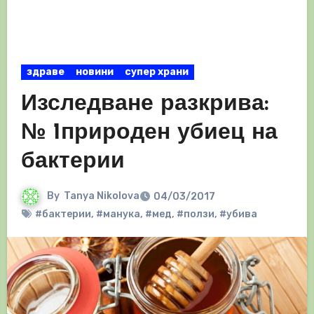
здраве
новини
супер храни
Изследване разкрива:
№ 1природен убиец на
бактерии
By
Tanya Nikolova
04/03/2017
#бактерии
,
#манука
,
#мед
,
#ползи
,
#убива