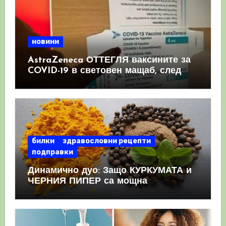
новини
AstraZeneca ОТТЕГЛЯ ваксините за
COVID-19 в световен мащаб, след
като призна, че те причиняват
КРЪВНИ съсиреци
билки
здравословни рецепти
подправки
Динамично дуо: Защо КУРКУМАТА и
ЧЕРНИЯ ПИПЕР са мощна
комбинация