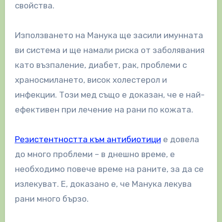
свойства.
Използването на Манука ще засили имунната
ви система и ще намали риска от заболявания
като възпаление, диабет, рак, проблеми с
храносмилането, висок холестерол и
инфекции. Този мед също е доказан, че е най-
ефективен при лечение на рани по кожата.
Резистентността към антибиотици
е довела
до много проблеми – в днешно време, е
необходимо повече време на раните, за да се
излекуват. Е, доказано е, че Манука лекува
рани много бързо.