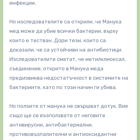
инфекции.
Но изследователите са открили, че Манука
мед може да убие всички бактерии, върху
които е тестван. Дори тези, които са
доказали, че са устойчиви на антибиотици.
Изследователите смятат, че метилклиоксал,
съединение, открито в Манука меда
предизвиква недостатъчност в системите на
бактериите, като по този начин ги убива.
Но ползите от манука не свършват дотук. Вие
също ще се възползвате от неговите
антивирусни, антибактериални,
противовъзпалителни и антиоксидантни