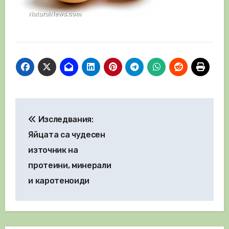
Навигация
Изследвания:
Яйцата са чудесен
източник на
протеини, минерали
и каротеноиди