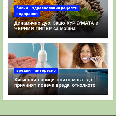
билки
здравословни рецепти
подправки
Динамично дуо: Защо КУРКУМАТА и
ЧЕРНИЯ ПИПЕР са мощна
комбинация
вредни
интересно
Хигиенни навици, които могат да
причинят повече вреда, отколкото
полза