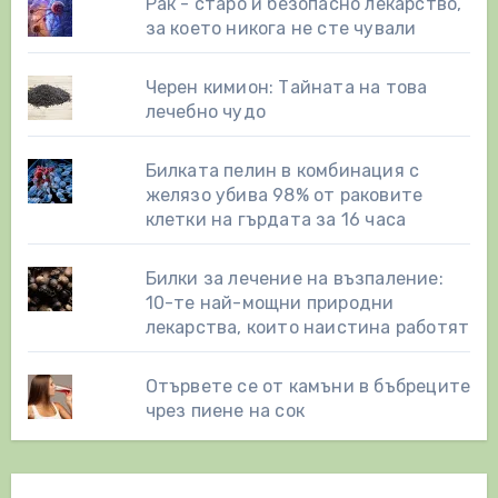
Рак - старо и безопасно лекарство,
за което никога не сте чували
Черен кимион: Тайната на това
лечебно чудо
Билката пелин в комбинация с
желязо убива 98% от раковите
клетки на гърдата за 16 часа
Билки за лечение на възпаление:
10-те най-мощни природни
лекарства, които наистина работят
Отървете се от камъни в бъбреците
чрез пиене на сок