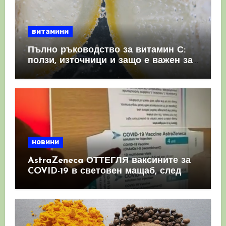
витамини
Пълно ръководство за витамин С:
ползи, източници и защо е важен за
имунната система
новини
AstraZeneca ОТТЕГЛЯ ваксините за
COVID-19 в световен мащаб, след
като призна, че те причиняват
КРЪВНИ съсиреци