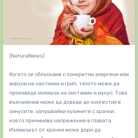
(NaturalNews)
Когато се сблъскаме с конкретни алергени или
вируси на настинки и грип, тялото може да
произведе излишък на хистамин и мукус. Това
възпаление може да доведе до конгестия в
синусите, запушвайки кухините с храчки,
което причинява напрежение в главата.
Излишъкът от храчки може дори да