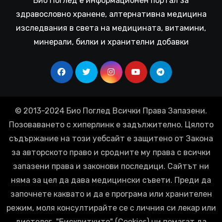
Био Поглед е информационен портал за
здравословно хранене, алтернативна медицина
изследвания в света на медицината, витамини,
минерали, билки и хранителни добавки
© 2013-2024 Био Поглед Всички Права Запазени.
Позоваването с хиперлинк е задължително. Цялото
съдържание на този уебсайт е защитено от Закона
за авторското право и сродните му права с всички
запазени права и законови последици. Сайтът ни
няма за цел да дава медицински съвети. Преди да
започнете каквато и да е програма или хранителен
режим, моля консултирайте се с личния си лекар или
диетолог. "Бисквитките" (Cookies) ни помагат да