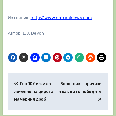
Източник:
http://www.naturalnews.com
Автор: L.J. Devon
Навигация
Топ 10 билки за
Безсъние – причини
лечение на цироза
и как да го победите
на черния дроб