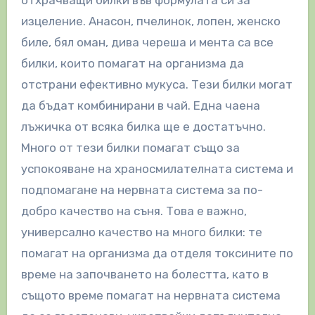
отхрачващи билки във формулата си за
изцеление. Анасон, пчелинок, лопен, женско
биле, бял оман, дива череша и мента са все
билки, които помагат на организма да
отстрани ефективно мукуса. Тези билки могат
да бъдат комбинирани в чай. Една чаена
лъжичка от всяка билка ще е достатъчно.
Много от тези билки помагат също за
успокояване на храносмилателната система и
подпомагане на нервната система за по-
добро качество на съня. Това е важно,
универсално качество на много билки: те
помагат на организма да отделя токсините по
време на започването на болестта, като в
същото време помагат на нервната система