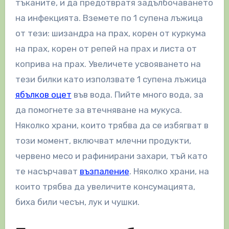
тъканите, и да предотвратя задълбочаването
на инфекцията. Вземете по 1 супена лъжица
от тези: шизандра на прах, корен от куркума
на прах, корен от репей на прах и листа от
коприва на прах. Увеличете усвояването на
тези билки като използвате 1 супена лъжица
ябълков оцет
във вода. Пийте много вода, за
да помогнете за втечняване на мукуса.
Няколко храни, които трябва да се избягват в
този момент, включват млечни продукти,
червено месо и рафинирани захари, тъй като
те насърчават
възпаление
. Няколко храни, на
които трябва да увеличите консумацията,
биха били чесън, лук и чушки.