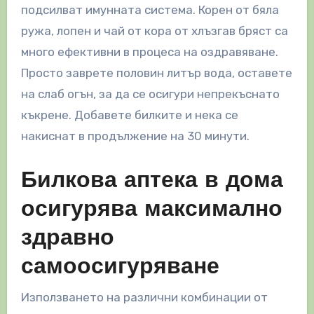
подсилват имунната система. Корен от бяла
ружа, лопен и чай от кора от хлъзгав бряст са
много ефективни в процеса на оздравяване.
Просто заврете половин литър вода, оставете
на слаб огън, за да се осигури непрекъснато
къкрене. Добавете билките и нека се
накиснат в продължение на 30 минути.
Билкова аптека в дома
осигурява максимално
здравно
самоосигуряване
Използването на различни комбинации от