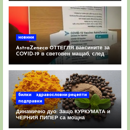
новини
AstraZeneca ОТТЕГЛЯ ваксините за
COVID-19 в световен мащаб, след
като призна, че те причиняват
КРЪВНИ съсиреци
билки
здравословни рецепти
подправки
Динамично дуо: Защо КУРКУМАТА и
ЧЕРНИЯ ПИПЕР са мощна
комбинация