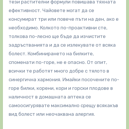
тези растителни формули повишава тяхната
ефективност. Чайовете могат да се
консумират три или повече пъти на ден, ако е
необходимо. Колкото по-проактивни сте,
толкова по-лесно ще бъде да изчистите
задръстванията и да се излекувате от всяка
болест. Комбинирането на билките,
споменати по-горе, не е опасно. От опит,
всички те работят много добре с тялото в
синергична хармония. Имайки посочените по-
горе билки, корени, кори и горски плодове в
наличност в домашната аптека се
самоосигурявате максимално срещу всякакъв
вид болест или неочаквана алергия.