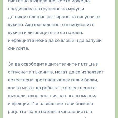
системно възпаление, което може да
предизвика натрупване на мукус и
допълнително инфектиране на синусните
кухини. Ако възпалението в синусовите
кухини и лигавиците не се намали,
инфекцията може да се влоши и да запуши
синусите.
За да освободите дихателните пътища и
отпуснете тъканите, могат да се използват
естествени противовъзпалителни билки,
които могат да работят с естествената
възпалителна реакция на организма към
инфекции. Използвал съм тази билкова
рецепта, за да намаля възпалението в