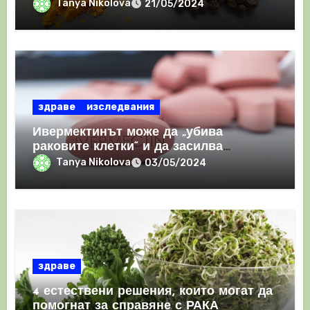
Tanya Nikolova
21/05/2024
здраве
изследвания
Ивермектинът може да „убива
раковите клетки“ и да засилва
имунния отговор
Tanya Nikolova
03/05/2024
здраве
4 естествени решения, които могат да
помогнат за справяне с РАКА