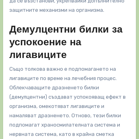
да се възстанови, укрепвайки допълнително
защитните механизми на организма.
Демулцентни билки за
успокоение на
лигавиците
Също толкова важно е подпомагането на
лигавиците по време на лечебния процес.
Облекчаващите дразненето билки
(демулцентни) създават успокояващ ефект в
организма, омекотяват лигавиците и
намаляват дразненето. Отново, тези билки
подпомагат храносмилателната система и
нервната система, като в крайна сметка