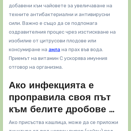
добавени към чайовете за увеличаване на
техните антибактериални и антивирусни
сили. Важно е също да се подпомага
оздравителния процес чрез изстискване на
изобилие от цитрусови плодове или
консумиране на
амла
на прах във вода.
Приемът на витамин С ускорява имунния
отговор на организма.
Ако инфекцията е
проправила своя път
към белите дробове …
Ако присъства кашлица, може да се приложи
тинктура от лют червен пипер (кайен) под