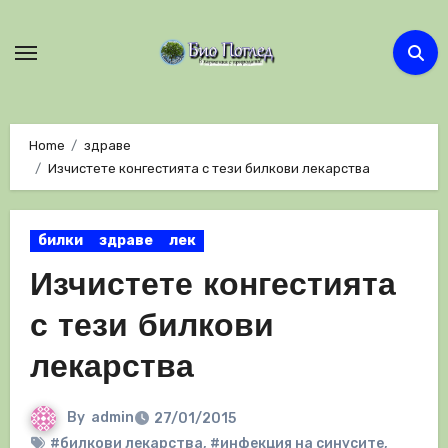
Skip
to
content
Home
здраве
Изчистете конгестията с тези билкови лекарства
билки
здраве
лек
Изчистете конгестията
с тези билкови
лекарства
By
admin
27/01/2015
#билкови лекарства
,
#инфекция на синусите
,