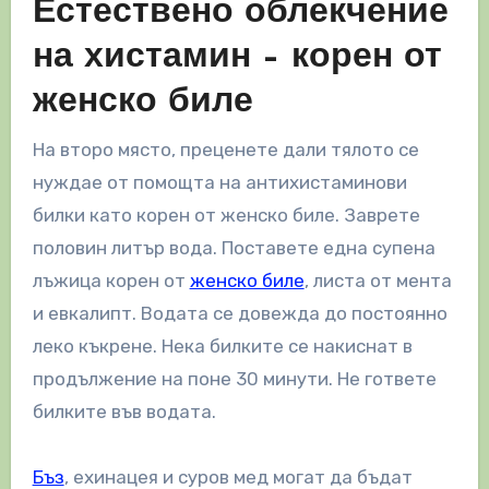
Естествено облекчение
на хистамин – корен от
женско биле
На второ място, преценете дали тялото се
нуждае от помощта на антихистаминови
билки като корен от женско биле. Заврете
половин литър вода. Поставете една супена
лъжица корен от
женско биле
, листа от мента
и евкалипт. Водата се довежда до постоянно
леко къкрене. Нека билките се накиснат в
продължение на поне 30 минути. Не гответе
билките във водата.
Бъз
, ехинацея и суров мед могат да бъдат