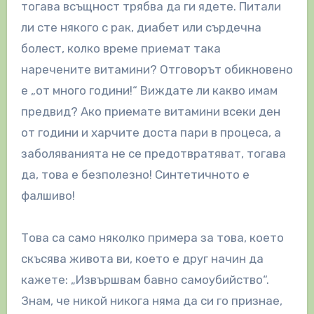
тогава всъщност трябва да ги ядете. Питали
ли сте някого с рак, диабет или сърдечна
болест, колко време приемат така
наречените витамини? Отговорът обикновено
е „от много години!“ Виждате ли какво имам
предвид? Ако приемате витамини всеки ден
от години и харчите доста пари в процеса, а
заболяванията не се предотвратяват, тогава
да, това е безполезно! Синтетичното е
фалшиво!
Това са само няколко примера за това, което
скъсява живота ви, което е друг начин да
кажете: „Извършвам бавно самоубийство“.
Знам, че никой никога няма да си го признае,