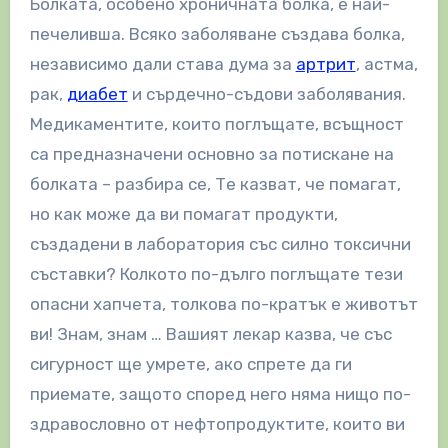
Болката, особено хроничната болка, е най-
печеливша. Всяко заболяване създава болка,
независимо дали става дума за
артрит
, астма,
рак,
диабет
и сърдечно-съдови заболявания.
Медикаментите, които поглъщате, всъщност
са предназначени основно за потискане на
болката – разбира се, Те казват, че помагат,
но как може да ви помагат продукти,
създадени в лаборатория със силно токсични
съставки? Колкото по-дълго поглъщате тези
опасни хапчета, толкова по-кратък е животът
ви! Знам, знам … Вашият лекар казва, че със
сигурност ще умрете, ако спрете да ги
приемате, защото според него няма нищо по-
здравословно от нефтопродуктите, които ви