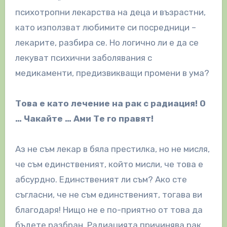
психотропни лекарства на деца и възрастни,
като използват любимите си посредници –
лекарите, разбира се. Но логично ли е да се
лекуват психични заболявания с
медикаменти, предизвикващи промени в ума?
Това е като лечение на рак с радиация! О
… Чакайте … Ами Те го правят!
Аз не съм лекар в бяла престилка, но не мисля,
че съм единственият, който мисли, че това е
абсурдно. Единственият ли съм? Ако сте
съгласни, че не съм единственият, тогава ви
благодаря! Нищо не е по-приятно от това да
бъдете разбран. Радиацията причинява рак,