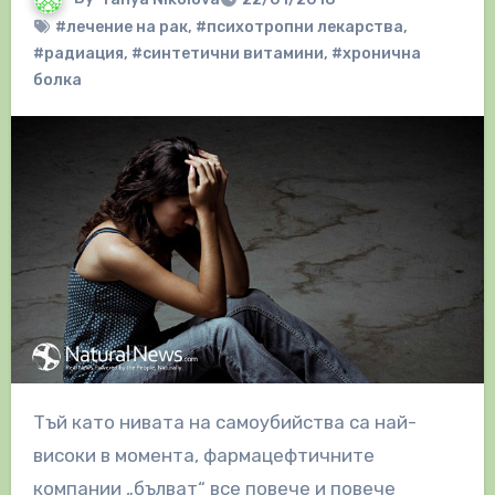
#лечение на рак
,
#психотропни лекарства
,
#радиация
,
#синтетични витамини
,
#хронична
болка
Тъй като нивата на самоубийства са най-
високи в момента, фармацефтичните
компании „бълват“ все повече и повече