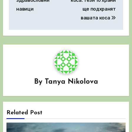
здравословни
коса: тези 10 храни
навици
ще подхранят
вашата коса
By
Tanya Nikolova
Related Post