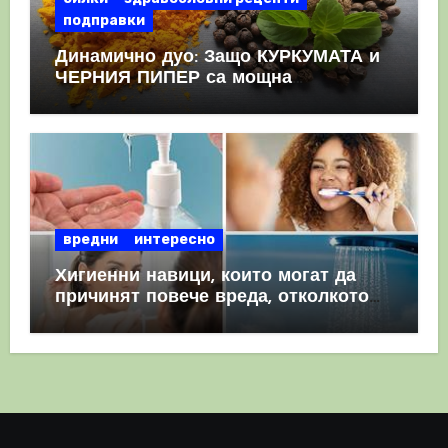
подправки
Динамично дуо: Защо КУРКУМАТА и
ЧЕРНИЯ ПИПЕР са мощна
комбинация
вредни
интересно
Хигиенни навици, които могат да
причинят повече вреда, отколкото
полза