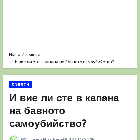
Home
съвети
И вие ли сте в капана на бавното самоубийство?
съвети
И вие ли сте в капана
на бавното
самоубийство?
By
Tanya Nikolova
22/01/2018