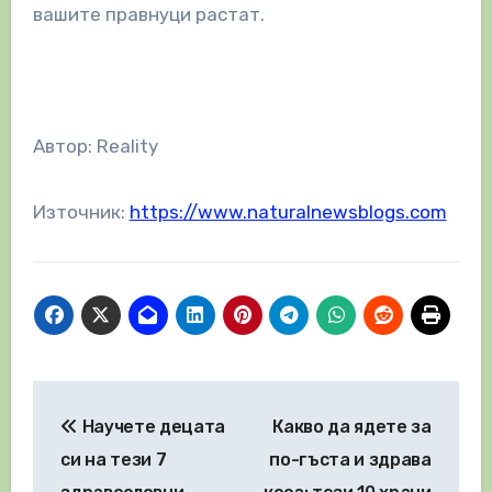
вашите правнуци растат.
Автор: Reality
Източник:
https://www.naturalnewsblogs.com
Навигация
Научете децата
Какво да ядете за
си на тези 7
по-гъста и здрава