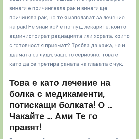
винаги е причинявала рак и винаги ще
причинява рак, но те я използват за лечение
на рак! Не знам кой е по-луд, лекарите, които
администрират радиацията или хората, които
с готовност я приемат? Трябва да кажа, че и
двамата са луди, защото сериозно, това е
като да се третира раната на главата с чук.
Това е като лечение на
болка с медикаменти,
потискащи болката! О …
Чакайте … Ами Те го
правят!