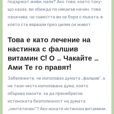
подържат живи, нали? Ако това, което току-
що казах, ви обижда по някакъв начин, това
означава, че съвестта ви се бори с лъжата, в
която сте вярвали през целия си живот.
Това е като лечение на
настинка с фалшив
витамин С! О … Чакайте …
Ами Те го правят!
Забележете, че използвах думата „фалшив“, а
не тази често използвана дума, която
обърква масите, за да пренебрегне
истинската безполезност на думата
„синтетичен“? Ако искате истински витамини,