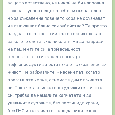
защото естествено, че никой не би направил
такова глупаво нещо за себе си съзнателно,
но за съжаление повечето хора не осъзнават,
че извършват бавно самоубийство? Те просто
следват това, което им каже техният лекар,
за когото смятат, че никога няма да навреди
на пациентите си, а той всъщност
непрекъснато ги кара да поглъщат
нефтопродукти за остатъка от съкратения си
живот. Не забравяйте, че всеки път, когато
преглъщате хапче, отнемате дни от живота
си! Така че, ако искате да удължите живота
си, трябва да намалите хапчетата и да
увеличите суровите, без пестициди храни,
без ГМО и така имате шанс да видите как