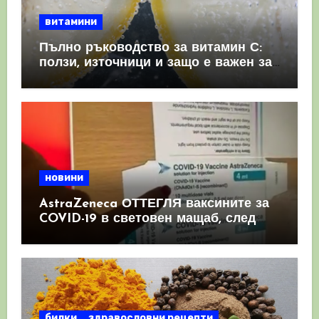
витамини
Пълно ръководство за витамин С:
ползи, източници и защо е важен за
имунната система
новини
AstraZeneca ОТТЕГЛЯ ваксините за
COVID-19 в световен мащаб, след
като призна, че те причиняват
КРЪВНИ съсиреци
билки
здравословни рецепти