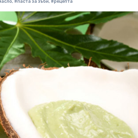
масло
,
#паста за зъби
,
#рецепта