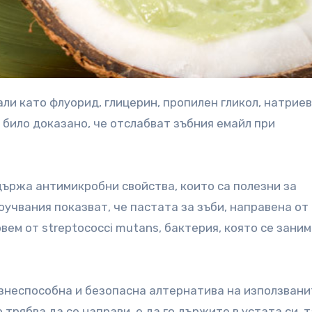
 било доказано, че отслабват зъбния емайл при
ъдържа антимикробни свойства, които са полезни за
учвания показват, че пастата за зъби, направена от
вем от streptococci mutans, бактерия, която се заним
знеспособна и безопасна алтернатива на използвани
трябва да се направи, е да го държите в устата си, т