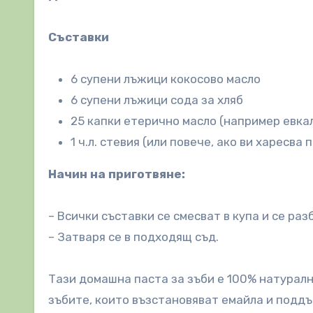
Съставки
6 супени лъжици кокосово масло
6 супени лъжици сода за хляб
25 капки етерично масло (например евка
1 ч.л. стевия (или повече, ако ви харесва 
Начин на приготвяне:
– Всички съставки се смесват в купа и се ра
– Затваря се в подходящ съд.
Тази домашна паста за зъби е 100% натуралн
зъбите, които възстановяват емайла и поддъ