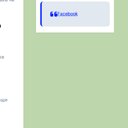
Facebook
о
же
ащи