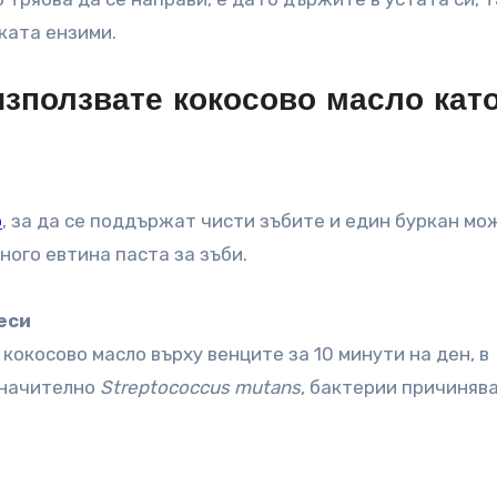
ката ензими.
използвате кокосово масло кат
о
, за да се поддържат чисти зъбите и един буркан мо
много евтина паста за зъби.
еси
кокосово масло върху венците за 10 минути на ден, в
значително
Streptococcus mutans
, бактерии причиняв