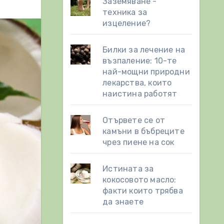
Заземяване -
техника за
изцеление?
Билки за лечение на
възпаление: 10-те
най-мощни природни
лекарства, които
наистина работят
Отървете се от
камъни в бъбреците
чрез пиене на сок
Истината за
кокосовото масло:
факти които трябва
да знаете