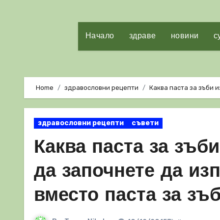
Начало
здраве
новини
с
Home
здравословни рецепти
Каква паста за зъби 
здравословни рецепти
съвети
Каква паста за зъби
да започнете да из
вместо паста за зъ