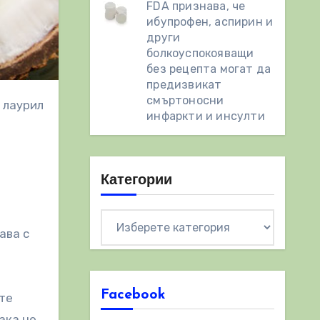
FDA признава, че
ибупрофен, аспирин и
други
болкоуспокояващи
без рецепта могат да
предизвикат
смъртоносни
инфаркти и инсулти
Категории
Категории
ава с
Facebook
те
ака че