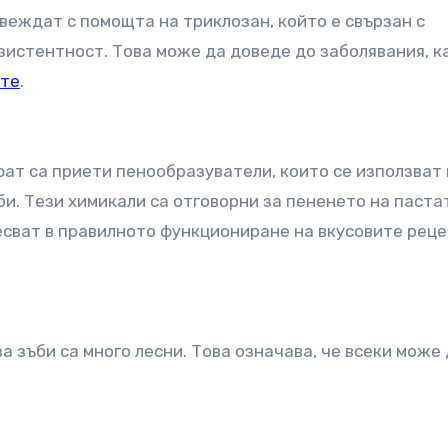
веждат с помощта на триклозан, който е свързан с
истентност. Това може да доведе до заболявания, к
ите
.
фат са приети пенообразуватели, които се използват
би. Тези химикали са отговорни за пененето на паста
месват в правилното функциониране на вкусовите реце
а зъби са много лесни. Това означава, че всеки може 