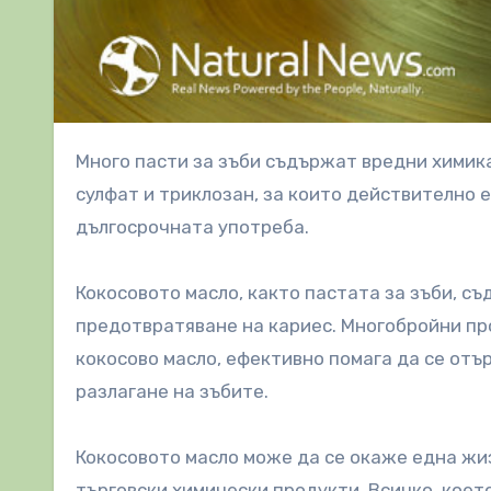
Много пасти за зъби съдържат вредни химикали като флуорид, глицерин, пропилен гликол, натриев лаурил
сулфат и триклозан, за които действително е
дългосрочната употреба.
Кокосовото масло, както пастата за зъби, с
предотвратяване на кариес. Многобройни про
кокосово масло, ефективно помага да се отър
разлагане на зъбите.
Кокосовото масло може да се окаже една жи
търговски химически продукти. Всичко, което 