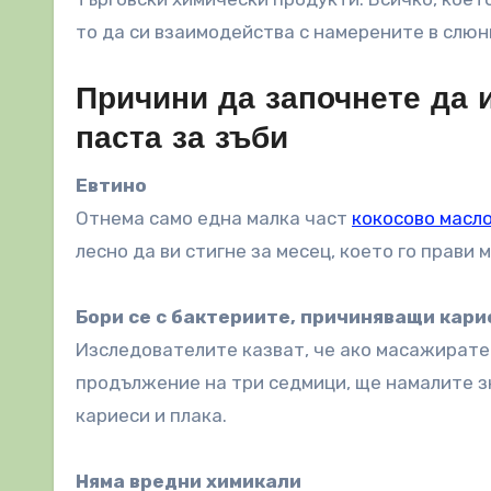
то да си взаимодейства с намерените в слюн
Причини да започнете да 
паста за зъби
Евтино
Отнема само една малка част
кокосово масл
лесно да ви стигне за месец, което го прави 
Бори се с бактериите, причиняващи кари
Изследователите казват, че ако масажирате 
продължение на три седмици, ще намалите 
кариеси и плака.
Няма вредни химикали