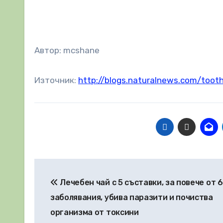
Автор: mcshane
Източник:
http://blogs.naturalnews.com/toot
Навигация
Лечебен чай с 5 съставки, за повече от 
заболявания, убива паразити и почиства
организма от токсини