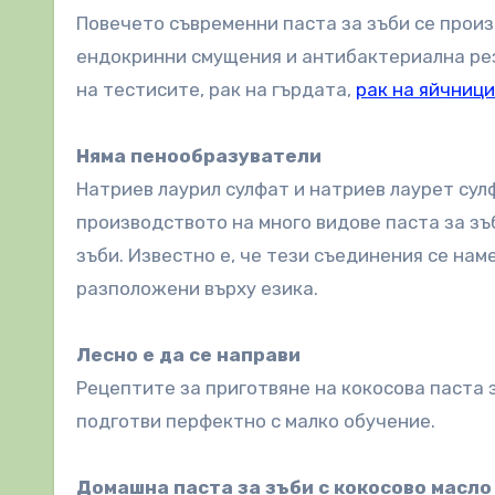
Повечето съвременни паста за зъби се произ
ендокринни смущения и антибактериална рез
на тестисите, рак на гърдата,
рак на яйчниц
Няма пенообразуватели
Натриев лаурил сулфат и натриев лаурет сул
производството на много видове паста за зъ
зъби. Известно е, че тези съединения се на
разположени върху езика.
Лесно е да се направи
Рецептите за приготвяне на кокосова паста з
подготви перфектно с малко обучение.
Домашна паста за зъби с кокосово масло