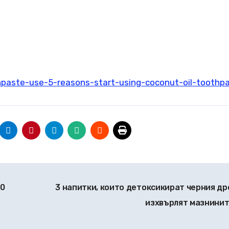
hpaste-use-5-reasons-start-using-coconut-oil-toothp
60
3 напитки, които детоксикират черния др
изхвърлят мазнини