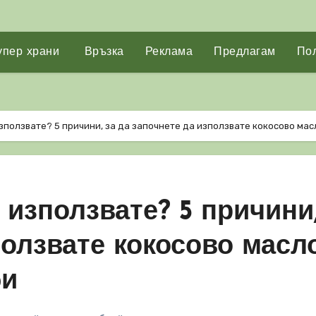
упер храни
Връзка
Реклама
Предлагам
Пол
използвате? 5 причини, за да започнете да използвате кокосово масл
 използвате? 5 причини,
ползвате кокосово масло
би