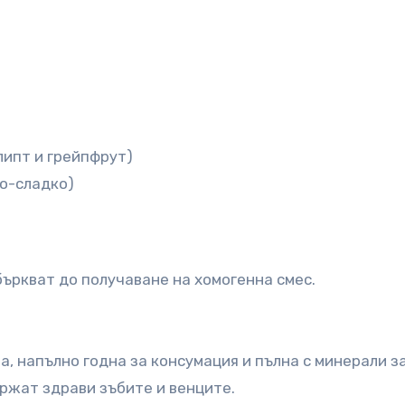
липт и грейпфрут)
по-сладко)
збъркват до получаване на хомогенна смес.
а, напълно годна за консумация и пълна с минерали з
ржат здрави зъбите и венците.