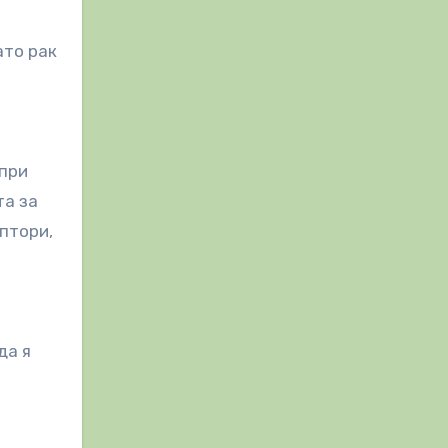
ато рак
 при
та за
птори,
да я