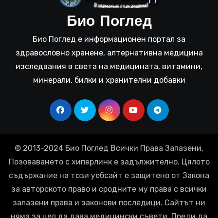
Био Поглед
Био Поглед е информационен портал за
здравословно хранене, алтернативна медицина
изследвания в света на медицината, витамини,
минерали, билки и хранителни добавки
© 2013-2024 Био Поглед Всички Права Запазени.
Позоваването с хиперлинк е задължително. Цялото
съдържание на този уебсайт е защитено от Закона
за авторското право и сродните му права с всички
запазени права и законови последици. Сайтът ни
няма за цел да дава медицински съвети. Преди да