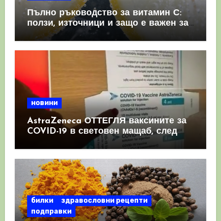
Пълно ръководство за витамин С:
ползи, източници и защо е важен за
имунната система
новини
AstraZeneca ОТТЕГЛЯ ваксините за
COVID-19 в световен мащаб, след
като призна, че те причиняват
КРЪВНИ съсиреци
билки
здравословни рецепти
подправки