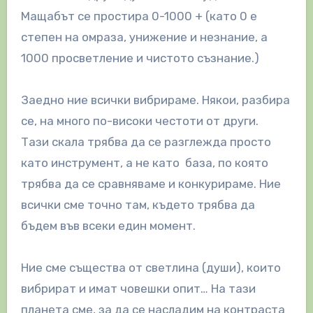
Мащабът се простира 0-1000 + (като 0 е
степен на омраза, унижение и незнание, а
1000 просветление и чистото съзнание.)
Заедно ние всички вибрираме. Някои, разбира
се, на много по-високи честоти от други.
Тази скала трябва да се разглежда просто
като инструмент, а не като база, по която
трябва да се сравняваме и конкурираме. Ние
всички сме точно там, където трябва да
бъдем във всеки един момент.
Ние сме същества от светлина (души), които
вибрират и имат човешки опит… На тази
планета сме, за да се насладим на контраста