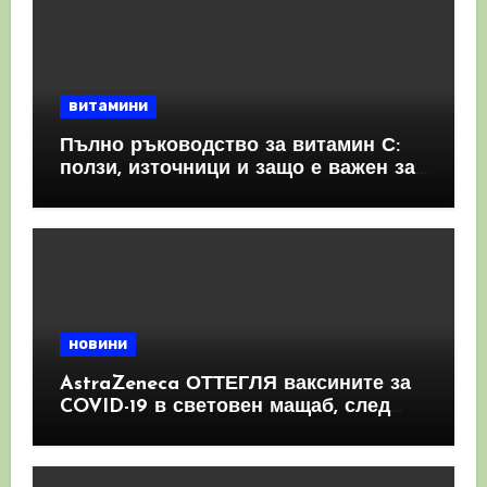
витамини
Пълно ръководство за витамин С:
ползи, източници и защо е важен за
имунната система
новини
AstraZeneca ОТТЕГЛЯ ваксините за
COVID-19 в световен мащаб, след
като призна, че те причиняват
КРЪВНИ съсиреци