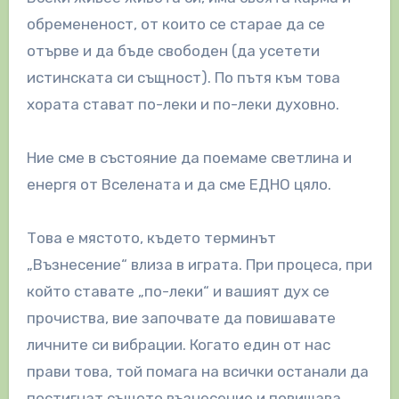
обремененост, от които се старае да се
отърве и да бъде свободен (да усетети
истинската си същност). По пътя към това
хората стават по-леки и по-леки духовно.
Ние сме в състояние да поемаме светлина и
енергя от Вселената и да сме ЕДНО цяло.
Това е мястото, където терминът
„Възнесение“ влиза в играта. При процеса, при
който ставате „по-леки“ и вашият дух се
прочиства, вие започвате да повишавате
личните си вибрации. Когато един от нас
прави това, той помага на всички останали да
постигнат същото възнесение и повишава