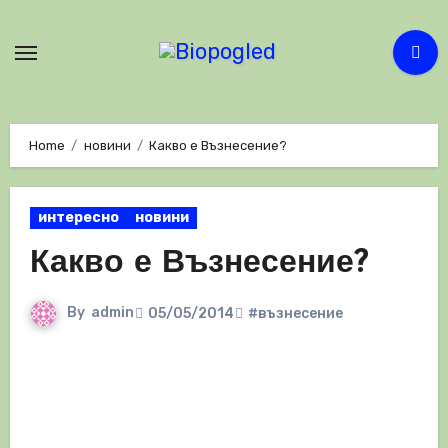
Skip
to
content
Home
новини
Какво е Възнесение?
интересно
новини
Какво е Възнесение?
By
admin
05/05/2014
#възнесение