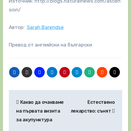
Източник: http://blogs.naturalnews.com/ascen
sion/
Автор:
Sarah Barendse
Превод от английски на български
Навигация
Какво да очакваме
Естествено
на първата визита
лекарство: сънят
за акупунктура