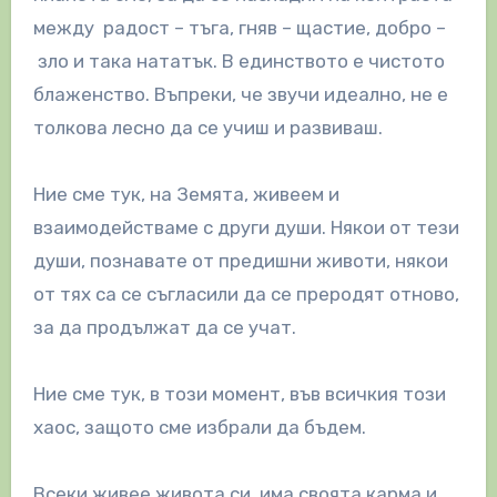
между радост – тъга, гняв – щастие, добро –
зло и така нататък. В единството е чистото
блаженство. Въпреки, че звучи идеално, не е
толкова лесно да се учиш и развиваш.
Ние сме тук, на Земята, живеем и
взаимодействаме с други души. Някои от тези
души, познавате от предишни животи, някои
от тях са се съгласили да се преродят отново,
за да продължат да се учат.
Ние сме тук, в този момент, във всичкия този
хаос, защото сме избрали да бъдем.
Всеки живее живота си, има своята карма и