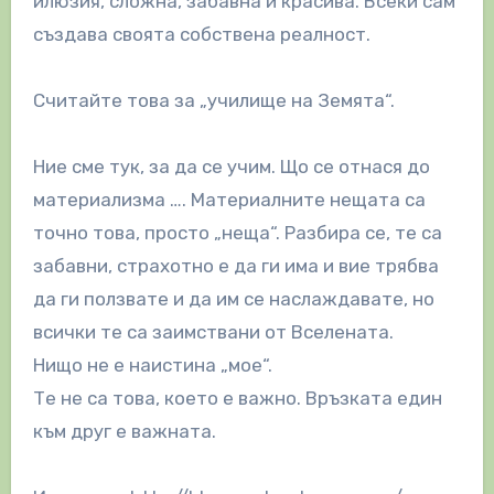
илюзия, сложна, забавна и красива. Всеки сам
създава своята собствена реалност.
Считайте това за „училище на Земята“.
Ние сме тук, за да се учим. Що се отнася до
материализма …. Материалните нещата са
точно това, просто „неща“. Разбира се, те са
забавни, страхотно е да ги има и вие трябва
да ги ползвате и да им се наслаждавате, но
всички те са заимствани от Вселената.
Нищо не е наистина „мое“.
Те не са това, което е важно. Връзката един
към друг е важната.