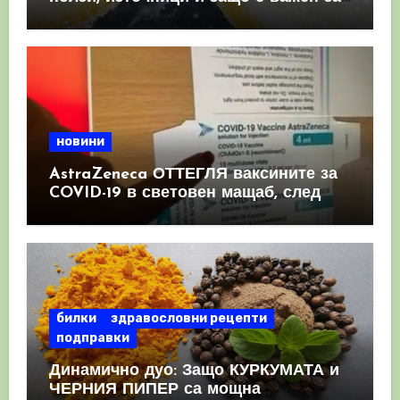
имунната система
новини
AstraZeneca ОТТЕГЛЯ ваксините за
COVID-19 в световен мащаб, след
като призна, че те причиняват
КРЪВНИ съсиреци
билки
здравословни рецепти
подправки
Динамично дуо: Защо КУРКУМАТА и
ЧЕРНИЯ ПИПЕР са мощна