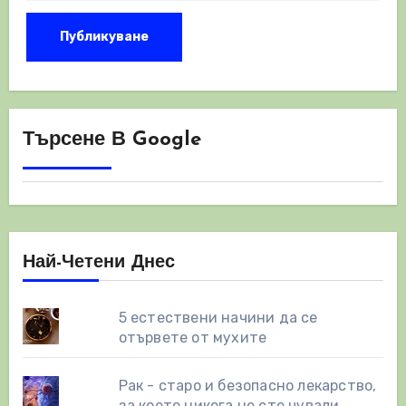
Търсене В Google
Най-Четени Днес
5 естествени начини да се
отървете от мухите
Рак - старо и безопасно лекарство,
за което никога не сте чували