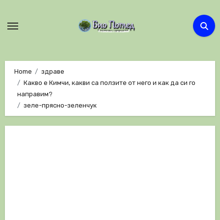
Skip
to
content
Home
здраве
Какво е Кимчи, какви са ползите от него и как да си го
направим?
зеле-прясно-зеленчук