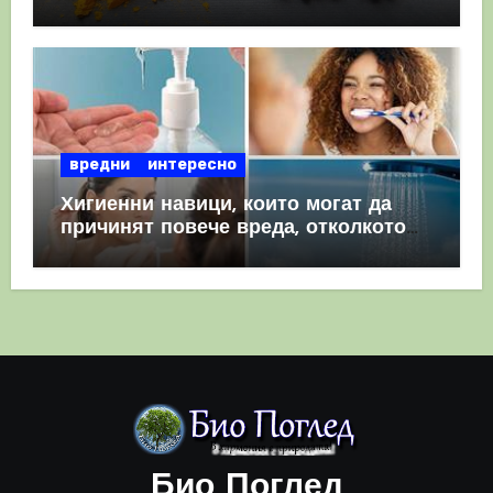
комбинация
вредни
интересно
Хигиенни навици, които могат да
причинят повече вреда, отколкото
полза
Био Поглед