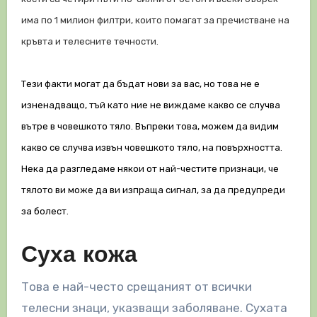
има по 1 милион филтри, които помагат за пречистване на
кръвта и телесните течности.
Тези факти могат да бъдат нови за вас, но това не е
изненадващо, тъй като ние не виждаме какво се случва
вътре в човешкото тяло. Въпреки това, можем да видим
какво се случва извън човешкото тяло, на повърхността.
Нека да разгледаме някои от най-честите признаци, че
тялото ви може да ви изпраща сигнал, за да предупреди
за болест.
Суха кожа
Това е най-често срещаният от всички
телесни знаци, указващи заболяване. Сухата