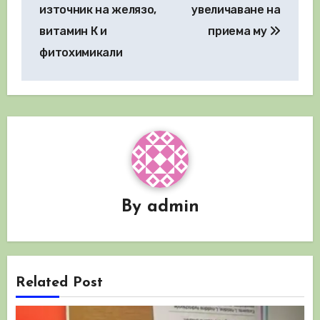
източник на желязо,
увеличаване на
витамин К и
приема му
фитохимикали
By
admin
Related Post