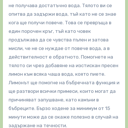
не получава достатъчно вода. Тялото ви се
опитва да задържи вода, тъй като не се знае
кога ще получи повече. Това се превръща в
един порочен кръг, тъй като човек
продължава да се чувства пълен и затова
мисли, че не се нуждае от повече вода, а в
действителност е обратното. Помогнете на
тялото си чрез добавяне на изстискан пресен
лимон към всяка чаша вода, която пиете.
Лимонът ще помогне на бъбречната функция и
ще разтвори всички примеси, които могат да
причиняват запушване, като камъни в
бъбреците. Бързо ходене за минимум от 15
минути може да се окаже полезно в случай на
задържане на течности.