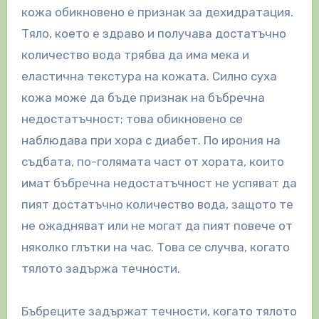
кожа обикновено е признак за дехидратация.
Тяло, което е здраво и получава достатъчно
количество вода трябва да има мека и
еластична текстура на кожата. Силно суха
кожа може да бъде признак на бъбречна
недостатъчност; това обикновено се
наблюдава при хора с диабет. По ирония на
съдбата, по-голямата част от хората, които
имат бъбречна недостатъчност не успяват да
пият достатъчно количество вода, защото те
не ожадняват или не могат да пият повече от
няколко глътки на час. Това се случва, когато
тялото задържа течности.
Бъбреците задържат течности, когато тялото