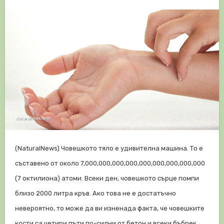
(NaturalNews) Човешкото тяло е удивителна машина. То е
съставено от около 7,000,000,000,000,000,000,000,000,000
(7 октилиона) атоми. Всеки ден, човешкото сърце помпи
близо 2000 литра кръв. Ако това не е достатъчно
невероятно, то може да ви изненада факта, че човешките
кости са четири пъти по-силни от бетон и всеки бъбрек