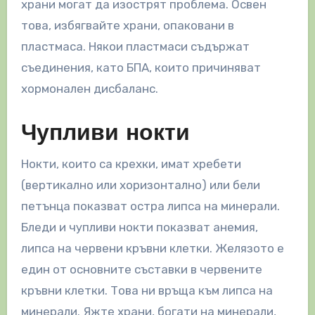
храни могат да изострят проблема. Освен
това, избягвайте храни, опаковани в
пластмаса. Някои пластмаси съдържат
съединения, като БПА, които причиняват
хормонален дисбаланс.
Чупливи нокти
Нокти, които са крехки, имат хребети
(вертикално или хоризонтално) или бели
петънца показват остра липса на минерали.
Бледи и чупливи нокти показват анемия,
липса на червени кръвни клетки. Желязото е
един от основните съставки в червените
кръвни клетки. Това ни връща към липса на
минерали. Яжте храни, богати на минерали,