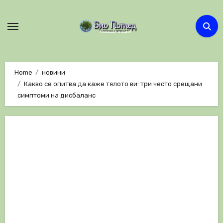
Skip
to
content
Home
новини
Какво се опитва да каже тялото ви: три често срещани
симптоми на дисбаланс