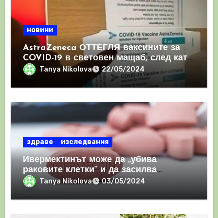
новини
AstraZeneca ОТТЕГЛЯ ваксините за
COVID-19 в световен мащаб, след като
призна, че те причиняват КРЪВНИ
Tanya Nikolova
22/05/2024
съсиреци
здраве
изследвания
Ивермектинът може да „убива
раковите клетки“ и да засилва
имунния отговор
Tanya Nikolova
03/05/2024