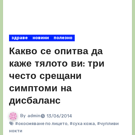
здраве
новини
полезно
Какво се опитва да
каже тялото ви: три
често срещани
симптоми на
дисбаланс
By
admin
13/06/2014
#окосмяване по лицето
,
#суха кожа
,
#чупливи
нокти