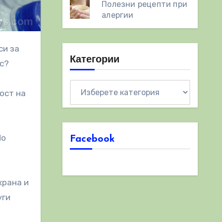
Полезни рецепти при
алергии
Категории
ас?
Категории
ност на
Но
Facebook
храна и
уги