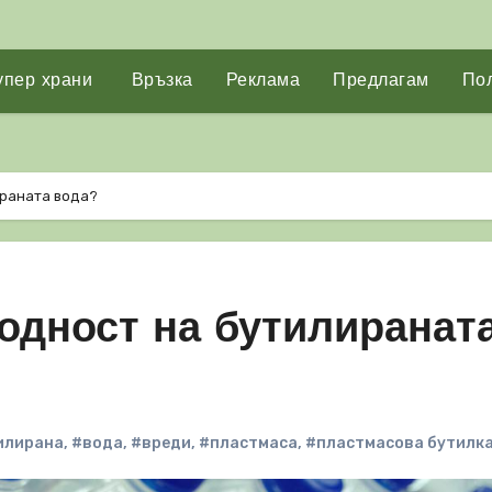
упер храни
Връзка
Реклама
Предлагам
Пол
ираната вода?
годност на бутилиранат
илирана
,
#вода
,
#вреди
,
#пластмаса
,
#пластмасова бутилк