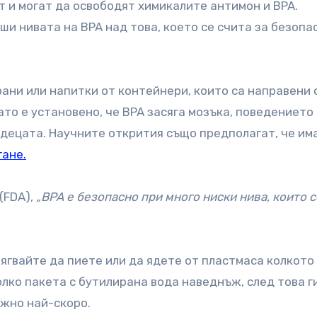
 и могат да освободят химикалите антимон и BPA.
ши нивата на BPA над това, което се счита за безопа
ани или напитки от контейнери, които са направени с
ато е установено, че BPA засяга мозъка, поведението
 децата. Научните открития също предполагат, че им
гане.
(FDA),
„BPA е безопасно при много ниски нива, които с
ягвайте да пиете или да ядете от пластмаса колкото
лко пакета с бутилирана вода наведнъж, след това г
ожно най-скоро.