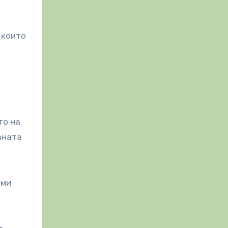
 които
то на
аната
зми