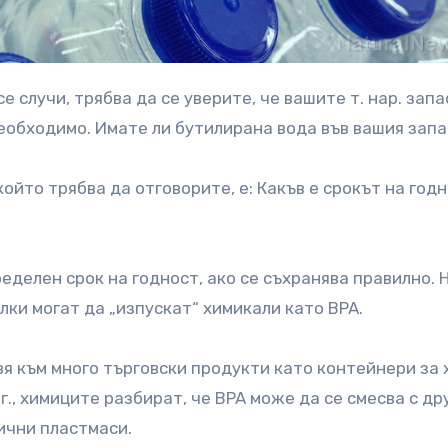
необходимо. Имате ли бутилирана вода във вашия зап
който трябва да отговорите, е: Какъв е срокът на год
еделен срок на годност, ако се съхранява правилно. 
лки могат да „изпускат“ химикали като BPA.
вя към много търговски продукти като контейнери за 
г., химиците разбират, че BPA може да се смесва с др
ични пластмаси.