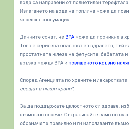
вода са направени от полиетилен терефталат
Излагането на вода на топлина може да пови
човешка консумация.
Данните сочат, че
BPA
може да проникне в хр
Това е сериозна опасност за здравето, тъй к
простатната жлеза на фетусите, бебетата и
връзка между BPA и
повишеното кръвно наля
Според Агенцията по храните и лекарствата 
срещат в някои храни“.
За да поддържате цялостното си здраве, изб
възможно повече. Съхранявайте само по няко
обозначете правилно и ги използвайте възм