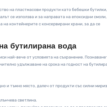
ство на пластмасови продукти като бебешки бутилки,
алът се използва и за направата на епоксидни смоли,
 на контейнерите с консервирани храни, за да се
на бутилирана вода
иси най-вече от условията на съхранение. Познаване
ачително удължаване на срока на годност на бутилир
но и тъмно място, далеч от продукти със силни мири
лънчева светлина.