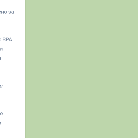
сно за
 BPA.
 и
а
е
 е
и