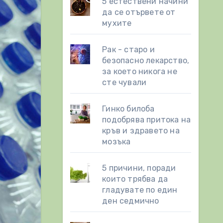
5 естествени начини
да се отървете от
мухите
Рак - старо и
безопасно лекарство,
за което никога не
сте чували
Гинко билоба
подобрява притока на
кръв и здравето на
мозъка
5 причини, поради
които трябва да
гладувате по един
ден седмично