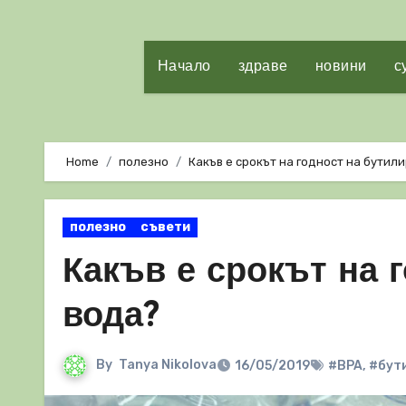
Начало
здраве
новини
с
Home
полезно
Какъв е срокът на годност на бутил
полезно
съвети
Какъв е срокът на 
вода?
By
Tanya Nikolova
16/05/2019
#BPA
,
#бут