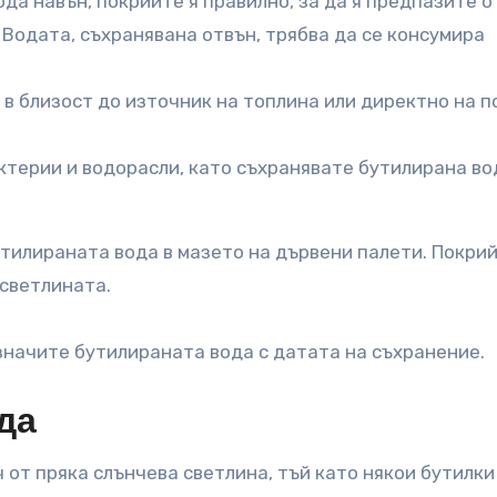
да навън, покрийте я правилно, за да я предпазите о
Водата, съхранявана отвън, трябва да се консумира
в близост до източник на топлина или директно на п
терии и водорасли, като съхранявате бутилирана во
утилираната вода в мазето на дървени палети. Покри
 светлината.
значите бутилираната вода с датата на съхранение.
да
от пряка слънчева светлина, тъй като някои бутилки