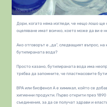
Дори, когато няма изгледи, че нещо лошо ще се случи, трябва да се уверите, че вашите т. нар. запаси за
оцеляване имат всичко, което може да ви е 
Ако отговорът е „да“, следващият въпрос, на 
бутилираната вода?
Просто казано, бутилираната вода има неопр
трябва да запомните, че пластмасовите бути
BPA или бисфенол А е химикал, който се доба
хигиенни продукти. Първо открити през 1890 
съединения, за да се получат здрави и еласт