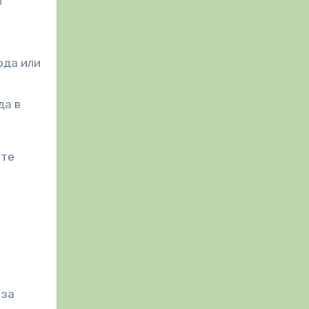
т
ода или
да в
йте
 за