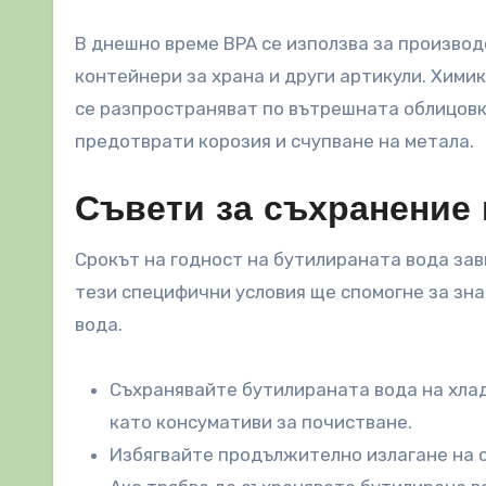
В днешно време BPA се използва за производ
контейнери за храна и други артикули. Химик
се разпространяват по вътрешната облицовка
предотврати корозия и счупване на метала.
Съвети за съхранение 
Срокът на годност на бутилираната вода зав
тези специфични условия ще спомогне за зн
вода.
Съхранявайте бутилираната вода на хлад
като консумативи за почистване.
Избягвайте продължително излагане на с