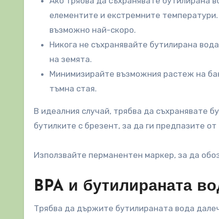
Ако трябва да съхранявате бутилирана во
елементите и екстремните температури. 
възможно най-скоро.
Никога не съхранявайте бутилирана вода 
на земята.
Минимизирайте възможния растеж на бак
тъмна стая.
В идеалния случай, трябва да съхранявате б
бутилките с брезент, за да ги предпазите от
Използвайте перманентен маркер, за да обо
BPA и бутилираната во
Трябва да държите бутилираната вода далеч 