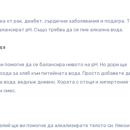
а от рак, диабет, сърдечни заболявания и подагра. 
алансират рН. Също трябва да се пие алкална вода.
да
и помогне да се балансира нивото на рН. Но дори ще
 сода за хляб към питейната вода. Просто добавете д
а вода, веднъж дневно. Хората с отоци и хипертония
и смес.
алий ще ви помогне да алкализирате тялото си. Някои