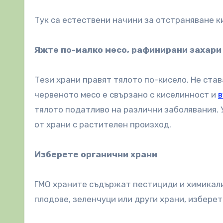
Тук са естествени начини за отстраняване 
Яжте по-малко месо, рафинирани захари
Тези храни правят тялото по-кисело. Не став
червеното месо е свързано с киселинност и
в
тялото податливо на различни заболявания. 
от храни с растителен произход.
Изберете органични храни
ГМО храните съдържат пестициди и химикали
плодове, зеленчуци или други храни, изберет