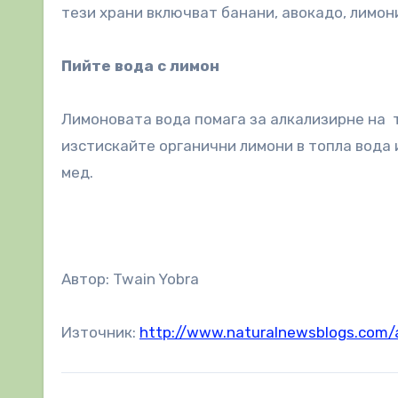
тези храни включват банани, авокадо, лимон
Пийте вода с лимон
Лимоновата вода помага за алкализирне на т
изстискайте органични лимони в топла вода 
мед.
Автор: Twain Yobra
Източник:
http://www.naturalnewsblogs.com/a