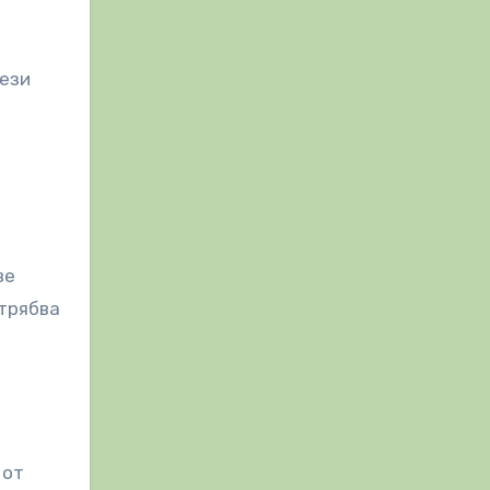
Тези
ве
 трябва
 от