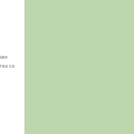
ави
тва са