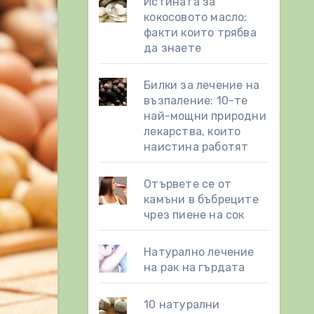
Истината за
кокосовото масло:
факти които трябва
да знаете
Билки за лечение на
възпаление: 10-те
най-мощни природни
лекарства, които
наистина работят
Отървете се от
камъни в бъбреците
чрез пиене на сок
Натурално лечение
на рак на гърдата
10 натурални