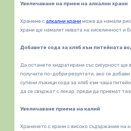
Увеличаване на прием на алкални храни
Хранене с
алкални храни
може да намали риск
храни ще намалят нивата на киселинност и б
Добавете сода за хляб към питейната во
Да останете хидратирани със сигурност ще в
получите по-добри резултати, ако се добави
супени лъжици сода за хляб към чаша питейн
да се свържат с лекар, преди да приемат таз
Увеличаване приема на калий
Храненето с храни с високо съдържание на к