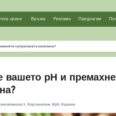
упер храни
Връзка
Реклама
Предлагам
Пол
емахнете натрупаната киселина?
е вашето рН и премахне
на?
#киселинност
,
#организъм
,
#рН
,
#храни