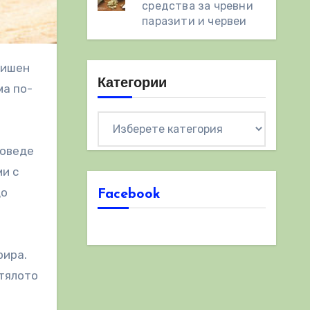
средства за чревни
паразити и червеи
Категории
ма по-
Категории
доведе
ми с
до
Facebook
рира.
 тялото