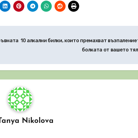
ръвната
10 алкални билки, които премахват възпаление
болката от вашето тя
Tanya Nikolova