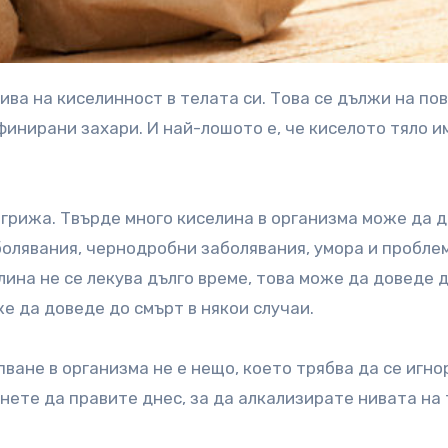
финирани захари. И най-лошото е, че киселото тяло и
 грижа. Твърде много киселина в организма може да 
олявания, чернодробни заболявания, умора и пробле
лина не се лекува дълго време, това може да доведе 
е да доведе до смърт в някои случаи.
ване в организма не е нещо, което трябва да се игно
нете да правите днес, за да алкализирате нивата на