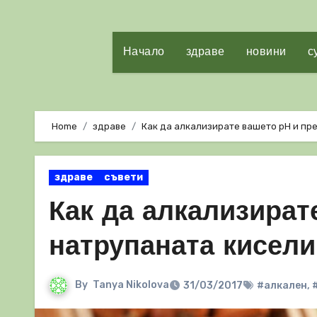
Начало
здраве
новини
с
Home
здраве
Как да алкализирате вашето рН и пр
здраве
съвети
Как да алкализират
натрупаната кисели
By
Tanya Nikolova
31/03/2017
#алкален
,