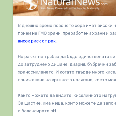
В днешно време повечето хора имат високи нива на киселинност в телата си. Това се дължи на повишен
прием на ГМО храни, преработени храни и ра
висок риск от рак
.
Но ракът не трябва да бъде единствената ви
до затруднено дишане, диария, бъбречни заб
храносмилането. И когато твърде много кисе
понижаване на кръвното налягане, което мож
Както можете да видите, киселинното натруп
За щастие, има неща, които можете да започ
и балансирате рН.