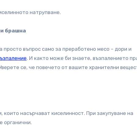
киселинното натрупване.
 и брашна
а просто въпрос само за преработено месо – дори и
ъзпаление
. И както може би знаете, възпалението пр
Уверете се, че повечето от вашите хранителни вещес
, които насърчават киселинност. При закупуване на
е органични.