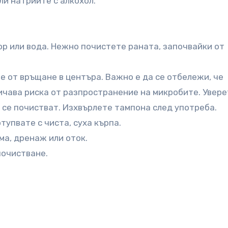
ли натрийте с алкохол.
р или вода. Нежно почистете раната, започвайки от
е от връщане в центъра. Важно е да се отбележи, че
ичава риска от разпространение на микробите. Увере
 се почистват. Изхвърлете тампона след употреба.
тупвате с чиста, суха кърпа.
ма, дренаж или оток.
почистване.