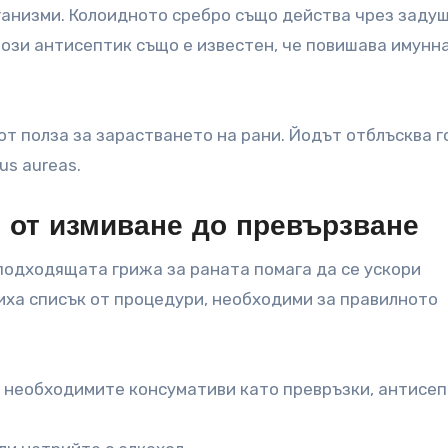
рганизми. Колоидното сребро също действа чрез заду
Този антисептик също е известен, че повишава имунн
от полза за зарастването на рани. Йодът отблъсква г
us aureas.
: от измиване до превързване
подходящата грижа за раната помага да се ускори
виха списък от процедури, необходими за правилното
 необходимите консумативи като превръзки, антисеп