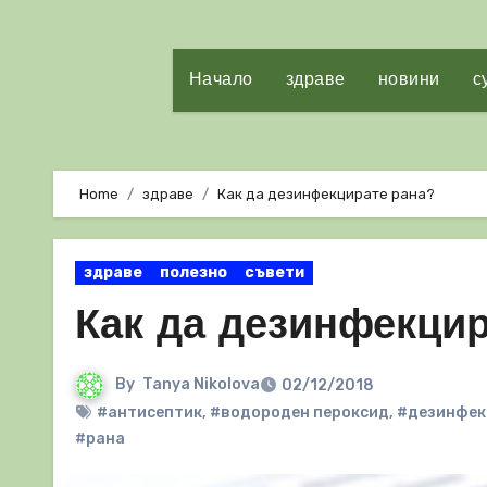
Начало
здраве
новини
с
Home
здраве
Как да дезинфекцирате рана?
здраве
полезно
съвети
Как да дезинфекцир
By
Tanya Nikolova
02/12/2018
#антисептик
,
#водороден пероксид
,
#дезинфек
#рана