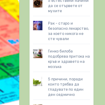
5 естествени начини
да се отървете от
мухите
Рак - старо и
безопасно лекарство,
за което никога не
сте чували
Гинко билоба
подобрява притока на
кръв и здравето на
мозъка
5 причини, поради
които трябва да
гладувате по един
ден седмично