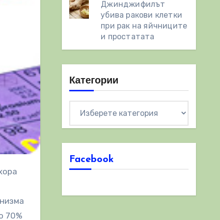
Джинджифилът
убива ракови клетки
при рак на яйчниците
и простатата
Категории
Категории
Facebook
анизма
до 70%