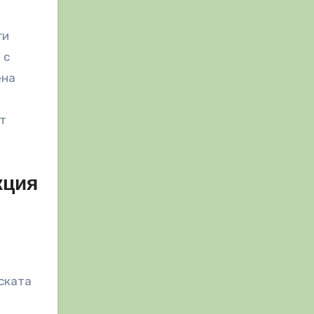
ги
 с
ена
т
кция
ската