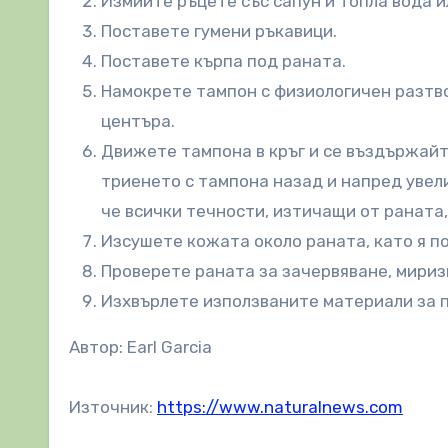
Измийте ръцете със сапун и топла вода и
Поставете гумени ръкавици.
Поставете кърпа под раната.
Намокрете тампон с физиологичен разтво
центъра.
Движете тампона в кръг и се въздържайт
триенето с тампона назад и напред увел
че всички течности, изтичащи от раната,
Изсушете кожата около раната, като я по
Проверете раната за зачервяване, мириз
Изхвърлете използваните материали за 
Автор: Earl Garcia
Източник:
https://www.naturalnews.com