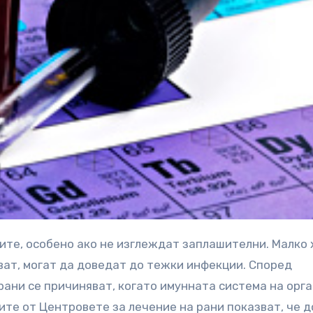
уват, могат да доведат до тежки инфекции. Според
рани се причиняват, когато имунната система на орг
те от Центровете за лечение на рани показват, че 