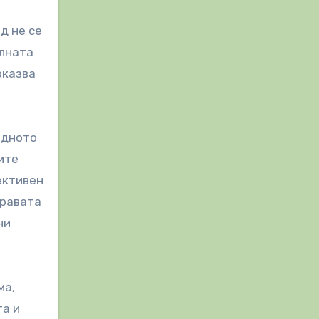
д не се
алната
оказва
идното
ите
ективен
дравата
ни
ма,
та и