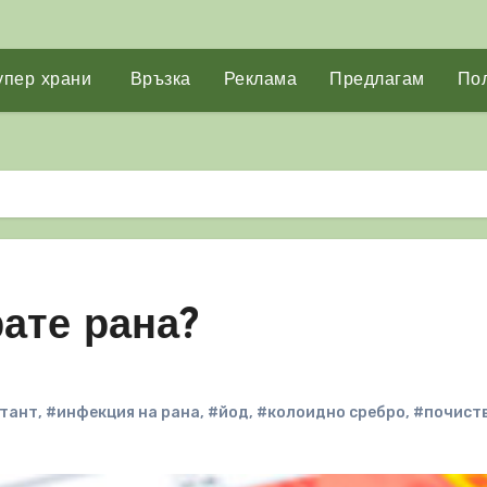
упер храни
Връзка
Реклама
Предлагам
Пол
ате рана?
тант
,
#инфекция на рана
,
#йод
,
#колоидно сребро
,
#почист