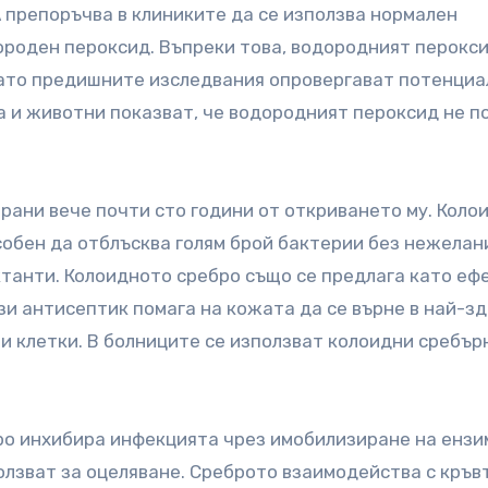
 препоръчва в клиниките да се използва нормален
ороден пероксид. Въпреки това, водородният перокси
като предишните изследвания опровергават потенци
ра и животни показват, че водородният пероксид не п
 рани вече почти сто години от откриването му. Коло
собен да отблъсква голям брой бактерии без нежелан
ктанти. Колоидното сребро също се предлага като еф
зи антисептик помага на кожата да се върне в най-з
и клетки. В болниците се използват колоидни сребър
ро инхибира инфекцията чрез имобилизиране на ензи
олзват за оцеляване. Среброто взаимодейства с кръв