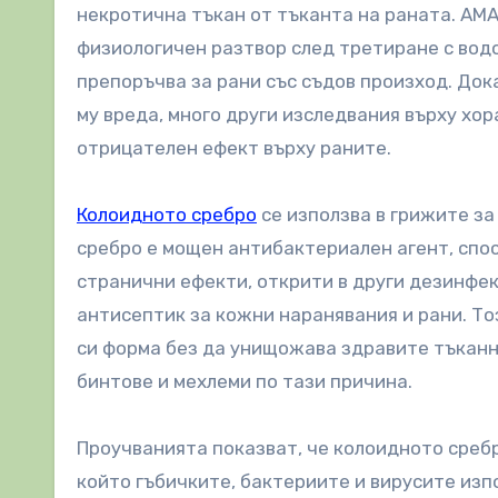
некротична тъкан от тъканта на раната. AMA
физиологичен разтвор след третиране с вод
препоръчва за рани със съдов произход. До
му вреда, много други изследвания върху хо
отрицателен ефект върху раните.
Колоидното сребро
се използва в грижите за
сребро е мощен антибактериален агент, спо
странични ефекти, открити в други дезинфе
антисептик за кожни наранявания и рани. То
си форма без да унищожава здравите тъканн
бинтове и мехлеми по тази причина.
Проучванията показват, че колоидното среб
който гъбичките, бактериите и вирусите изп