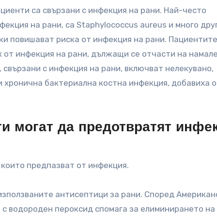
циенти са свързани с инфекция на рани. Най-често
екция на рани, са Staphylococcus aureus и много дру
ки повишават риска от инфекция на рани. Пациентите
к от инфекция на рани, дължащи се отчасти на намал
 свързани с инфекция на рани, включват нелекувано,
и хронична бактериална костна инфекция, добавиха о
и могат да предотвратят инфе
 които предпазват от инфекция.
използваните антисептици за рани. Според Американ
 с водороден пероксид спомага за елиминирането на