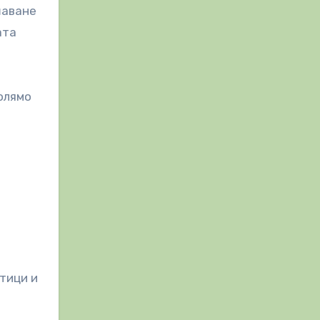
шаване
ата
олямо
тици и