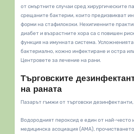
от смъртните случаи сред хирургическите па
срещаните бактерии, които предизвикват инф
форми на стафилококи. Нехигиенните практи
диабет и възрастните хора са с повишен рис
функция на имунната система. Усложненията,
бактериално, кожно инфектиране и остра ил
Центровете за лечение на рани.
Търговските дезинфектант
на раната
Пазарът гъмжи от търговски дезинфектанти,
Водородният пероксид е един от най-често 
медицинска асоциация (AMA), прочистването