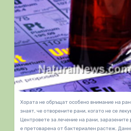
Хората не обръщат особено внимание на раните, особено ако не изглеждат заплашителни. Малко хора
знаят, че отворените рани, когато не се лек
Центровете за лечение на рани, заразените 
е претоварена от бактериален растеж. Данни