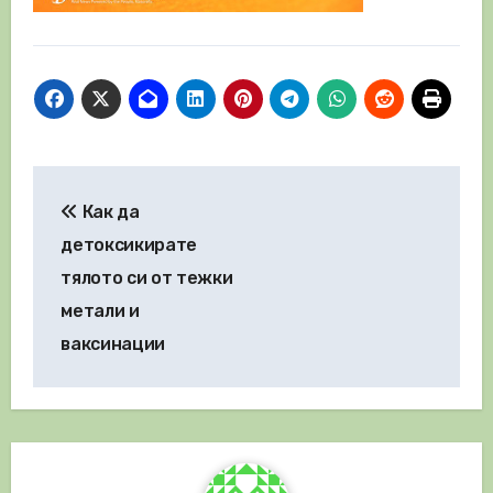
Навигация
Как да
детоксикирате
тялото си от тежки
метали и
ваксинации