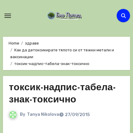
Skip
to
content
Home
здраве
Как да детоксикирате тялото си от тежки метали и
ваксинации
токсик-надпис-табела-знак-токсично
токсик-надпис-табела-
знак-токсично
By
Tanya Nikolova
27/09/2015