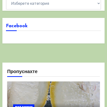
Категории
Facebook
Пропуснахте
витамини