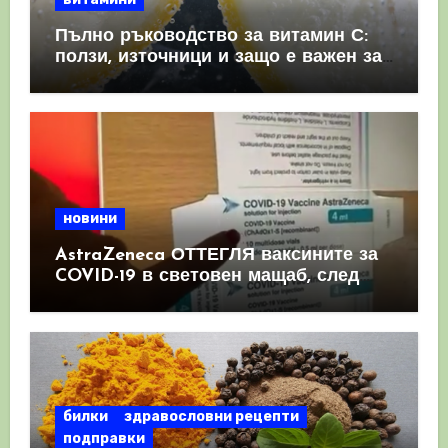
Пълно ръководство за витамин С:
ползи, източници и защо е важен за
имунната система
новини
AstraZeneca ОТТЕГЛЯ ваксините за
COVID-19 в световен мащаб, след
като призна, че те причиняват
КРЪВНИ съсиреци
билки
здравословни рецепти
подправки