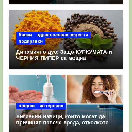
като призна, че те причиняват
КРЪВНИ съсиреци
билки
здравословни рецепти
подправки
Динамично дуо: Защо КУРКУМАТА и
ЧЕРНИЯ ПИПЕР са мощна
комбинация
вредни
интересно
Хигиенни навици, които могат да
причинят повече вреда, отколкото
полза