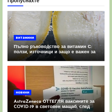
Пропуснахте
витамини
Пълно ръководство за витамин С:
ползи, източници и защо е важен за
имунната система
новини
AstraZeneca ОТТЕГЛЯ ваксините за
COVID-19 в световен мащаб, след