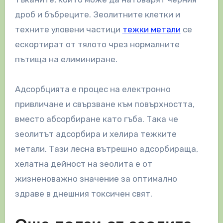
дроб и бъбреците. Зеолитните клетки и
техните уловени частици
тежки метали
се
ескортират от тялото чрез нормалните
пътища на елиминиране.
Адсорбцията е процес на електронно
привличане и свързване към повърхността,
вместо абсорбиране като гъба. Така че
зеолитът адсорбира и хелира тежките
метали. Тази лесна вътрешно адсорбираща,
хелатна дейност на зеолита е от
жизненоважно значение за оптимално
здраве в днешния токсичен свят.