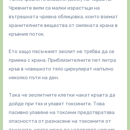
Чревните вили са малки израстъци на
вътрешната чревна облицовка, които вземат
хранителните вещества от смляната храна в
кръвния поток.
Ето защо пясъчният зеолит не трябва да се
приема с храна. Приблизителните пет литра
кръв в човешкото тяло циркулират напълно
няколко пъти на ден.
Така че зеолитните клетки чакат кръвта да
дойде при тях и улавят токсините. Това
пасивно улавяне на токсини предотвратява
опасността от разнасяне на токсините от
тъканите, които може да натоварят черния