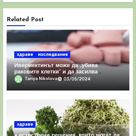
Related Post
здраве
изследвания
Ивермектинът може да „убива
раковите клетки“ и да засилва
имунния отговор
Tanya Nikolova
03/05/2024
здраве
4 естествени решения, които могат да