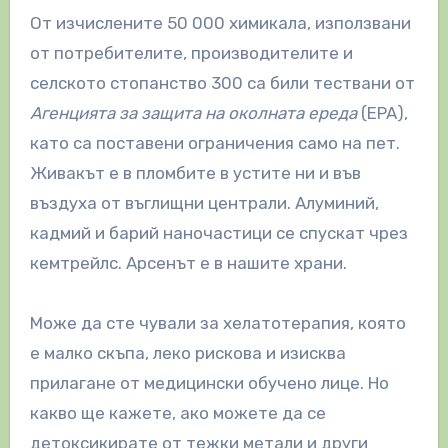
От изчислените 50 000 химикала, използвани
от потребителите, производителите и
селското стопанство 300 са били тествани от
Агенцията за защита на околната ереда
(EPA),
като са поставени ограничения само на пет.
Живакът е в пломбите в устите ни и във
въздуха от въглищни централи. Алуминий,
кадмий и барий наночастици се спускат чрез
кемтрейлс. Арсенът е в нашите храни.
Може да сте чували за хелатотерапия, която
е малко скъпа, леко рискова и изисква
прилагане от медицински обучено лице. Но
какво ще кажете, ако можете да се
детоксикирате от тежки метали и други