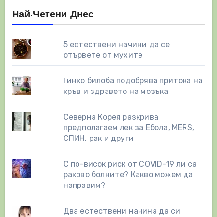
Най-Четени Днес
5 естествени начини да се
отървете от мухите
Гинко билоба подобрява притока на
кръв и здравето на мозъка
Северна Корея разкрива
предполагаем лек за Ебола, MERS,
СПИН, рак и други
С по-висок риск от COVID-19 ли са
раково болните? Какво можем да
направим?
Два естествени начинa да си