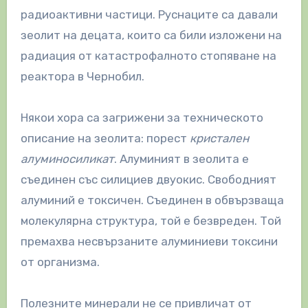
радиоактивни частици. Руснаците са давали
зеолит на децата, които са били изложени на
радиация от катастрофалното стопяване на
реактора в Чернобил.
Някои хора са загрижени за техническото
описание на зеолита: порест
кристален
алуминосиликат
. Алуминият в зеолита е
съединен със силициев двуокис. Свободният
алуминий е токсичен. Съединен в обвързваща
молекулярна структура, той е безвреден. Той
премахва несвързаните алуминиеви токсини
от организма.
Полезните минерали не се привличат от