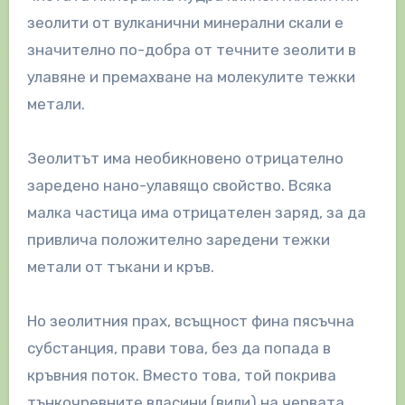
зеолити от вулканични минерални скали е
значително по-добра от течните зеолити в
улавяне и премахване на молекулите тежки
метали.
Зеолитът има необикновено отрицателно
заредено нано-улавящо свойство. Всяка
малка частица има отрицателен заряд, за да
привлича положително заредени тежки
метали от тъкани и кръв.
Но зеолитния прах, всъщност фина пясъчна
субстанция, прави това, без да попада в
кръвния поток. Вместо това, той покрива
тънкочревните власини (вили) на червата.