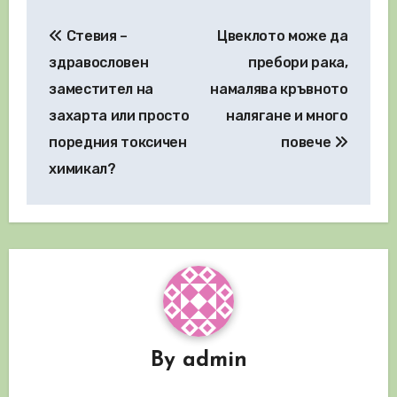
Навигация
Стевия –
Цвеклото може да
здравословен
пребори рака,
заместител на
намалява кръвното
захарта или просто
налягане и много
поредния токсичен
повече
химикал?
By
admin