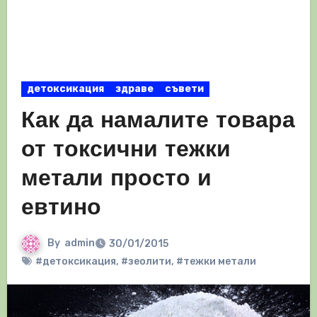
детоксикация
здраве
съвети
Как да намалите товара
от токсични тежки
метали просто и
евтино
By
admin
30/01/2015
#детоксикация
,
#зеолити
,
#тежки метали