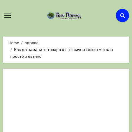
Skip
to
content
Home
здраве
Как да намалите товара от токсични тежки метали
просто и евтино