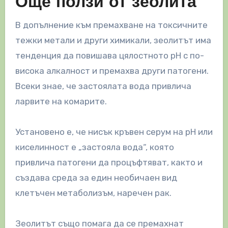
Още ползи от зеолита
В допълнение към премахване на токсичните
тежки метали и други химикали, зеолитът има
тенденция да повишава цялостното рН с по-
висока алкалност и премахва други патогени.
Всеки знае, че застоялата вода привлича
ларвите на комарите.
Установено е, че нисък кръвен серум на рН или
киселинност е „застояла вода“, която
привлича патогени да процъфтяват, както и
създава среда за един необичаен вид
клетъчен метаболизъм, наречен рак.
Зеолитът също помага да се премахнат