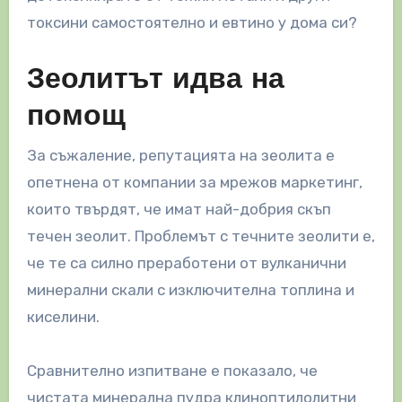
токсини самостоятелно и евтино у дома си?
Зеолитът идва на
помощ
За съжаление, репутацията на зеолита е
опетнена от компании за мрежов маркетинг,
които твърдят, че имат най-добрия скъп
течен зеолит. Проблемът с течните зеолити е,
че те са силно преработени от вулканични
минерални скали с изключителна топлина и
киселини.
Сравнително изпитване е показало, че
чистата минерална пудра клиноптилолитни