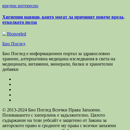
вредни
интересно
Хигиенни навици, които могат да причинят повече вреда,
отколкото полза
Био Поглед
Био Поглед е информационен портал за здравословно
хранене, алтернативна медицина изследвания в света на
медицината, витамини, минерали, билки и хранителни
добавки
© 2013-2024 Био Поглед Всички Права Запазени.
Позоваването с хиперлинк е задължително. Цялото
съдържание на този уебсайт е защитено от Закона за
авторското право и сродните му права с всички запазени