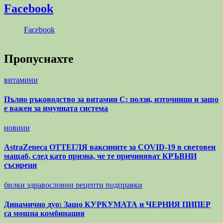
Facebook
Facebook
Пропуснахте
витамини
Пълно ръководство за витамин С: ползи, източници и защо
е важен за имунната система
новини
AstraZeneca ОТТЕГЛЯ ваксините за COVID-19 в световен
мащаб, след като призна, че те причиняват КРЪВНИ
съсиреци
билки
здравословни рецепти
подправки
Динамично дуо: Защо КУРКУМАТА и ЧЕРНИЯ ПИПЕР
са мощна комбинация