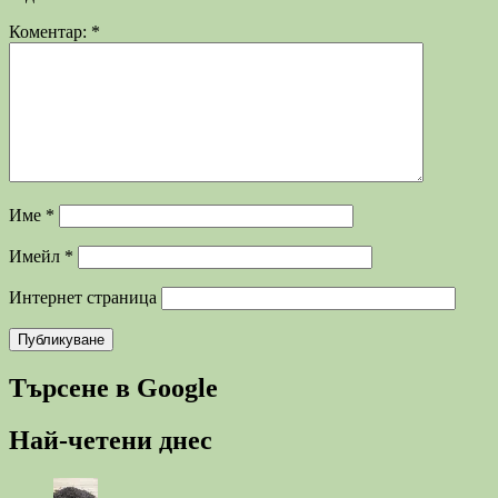
Коментар:
*
Име
*
Имейл
*
Интернет страница
Търсене в Google
Най-четени днес