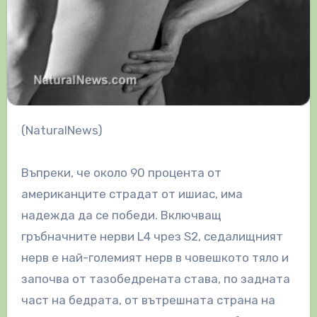
(NaturalNews)
Въпреки, че около 90 процента от
американците страдат от ишиас, има
надежда да се победи. Включващ
гръбначните нерви L4 чрез S2, седалищният
нерв е най-големият нерв в човешкото тяло и
започва от тазобедрената става, по задната
част на бедрата, от вътрешната страна на