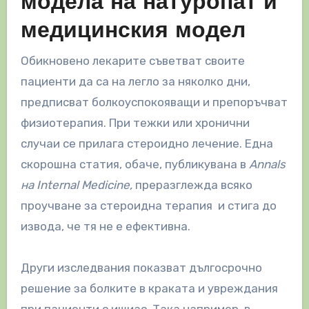
модела на натуропат и
медицинския модел
Обикновено лекарите съветват своите
пациенти да са на легло за няколко дни,
предписват болкоуспокояващи и препоръчват
физиотерапия. При тежки или хронични
случаи се прилага стероидно лечение. Една
скорошна статия, обаче, публикувана в
Annals
на Internal Medicine,
преразглежда всяко
проучване за стероидна терапия и стига до
извода, че тя не е ефективна.
Други изследвания показват дългосрочно
решение за болките в краката и увреждания
при пациенти с ишиас. Така например, в