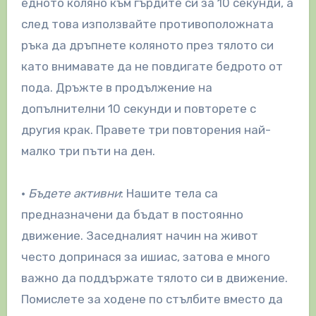
едното коляно към гърдите си за 10 секунди, а
след това използвайте противоположната
ръка да дръпнете коляното през тялото си
като внимавате да не повдигате бедрото от
пода. Дръжте в продължение на
допълнителни 10 секунди и повторете с
другия крак. Правете три повторения най-
малко три пъти на ден.
•
Бъдете активни
: Нашите тела са
предназначени да бъдат в постоянно
движение. Заседналият начин на живот
често допринася за ишиас, затова е много
важно да поддържате тялото си в движение.
Помислете за ходене по стълбите вместо да