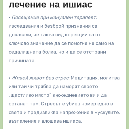
лечение на ишиас
•
Посещение при мануален терапевт
:
изследвания и безброй признания са
доказали, че такъв вид корекции са от
ключово значение да се помогне не само на
седалищната болка, но и да се отстрани
причината.
•
Живей живот без стрес
: Медитация, молитва
или тай чи трябва да намерят своето
„щастливо място“ в ежедневието ви и да
останат там. Стресът е убиец номер едно в
света и предизвиква напрежение в мускулите,
възпаление и влошава ишиаса.