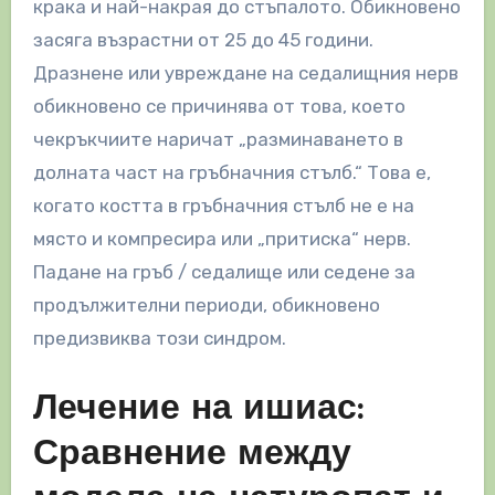
крака и най-накрая до стъпалото. Обикновено
засяга възрастни от 25 до 45 години.
Дразнене или увреждане на седалищния нерв
обикновено се причинява от това, което
чекръкчиите наричат „разминаването в
долната част на гръбначния стълб.“ Това е,
когато костта в гръбначния стълб не е на
място и компресира или „притиска“ нерв.
Падане на гръб / седалище или седене за
продължителни периоди, обикновено
предизвиква този синдром.
Лечение на ишиас:
Сравнение между