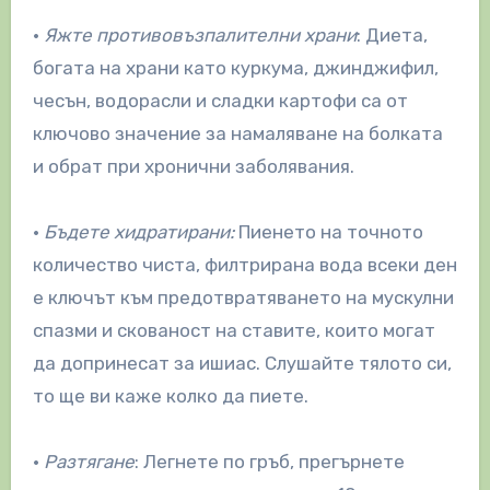
•
Яжте противовъзпалителни храни
: Диета,
богата на храни като куркума, джинджифил,
чесън, водорасли и сладки картофи са от
ключово значение за намаляване на болката
и обрат при хронични заболявания.
•
Бъдете хидратирани:
Пиенето на точното
количество чиста, филтрирана вода всеки ден
е ключът към предотвратяването на мускулни
спазми и скованост на ставите, които могат
да допринесат за ишиас. Слушайте тялото си,
то ще ви каже колко да пиете.
•
Разтягане
: Легнете по гръб, прегърнете