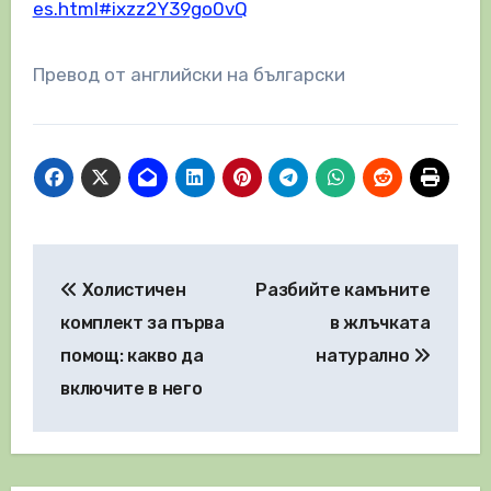
es.html#ixzz2Y39go0vQ
Превод от английски на български
Навигация
Холистичен
Разбийте камъните
комплект за първа
в жлъчката
помощ: какво да
натурално
включите в него