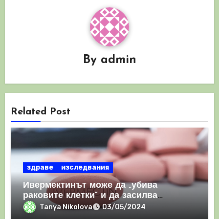
By
admin
Related Post
здраве
изследвания
Ивермектинът може да „убива
раковите клетки“ и да засилва
имунния отговор
Tanya Nikolova
03/05/2024