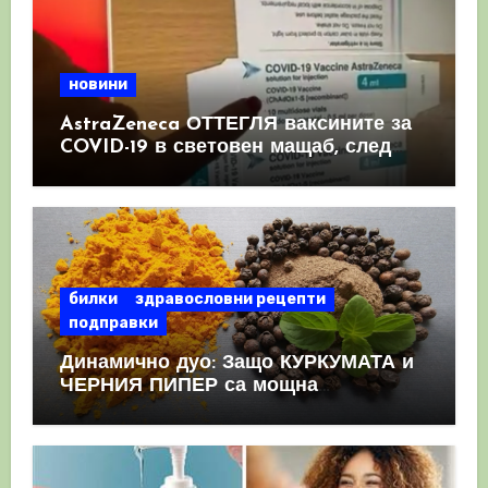
новини
AstraZeneca ОТТЕГЛЯ ваксините за
COVID-19 в световен мащаб, след
като призна, че те причиняват
КРЪВНИ съсиреци
билки
здравословни рецепти
подправки
Динамично дуо: Защо КУРКУМАТА и
ЧЕРНИЯ ПИПЕР са мощна
комбинация