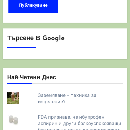
Търсене В Google
Най-Четени Днес
Заземяване - техника за
изцеление?
FDA признава, че ибупрофен,
аспирин и други болкоуспокояващи
без рецепта могат да предизвикат