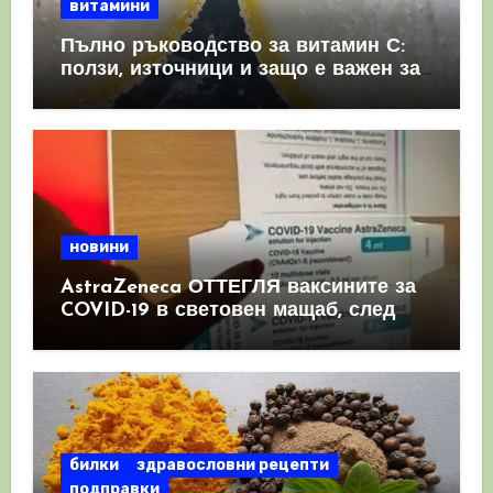
витамини
Пълно ръководство за витамин С:
ползи, източници и защо е важен за
имунната система
новини
AstraZeneca ОТТЕГЛЯ ваксините за
COVID-19 в световен мащаб, след
като призна, че те причиняват
КРЪВНИ съсиреци
билки
здравословни рецепти
подправки