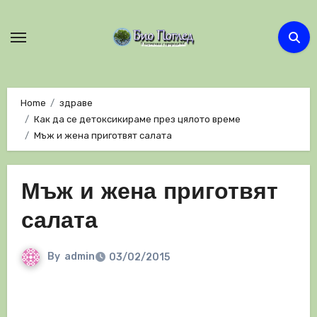
Skip
to
content
Home
здраве
Как да се детоксикираме през цялото време
Мъж и жена приготвят салата
Мъж и жена приготвят
салата
By
admin
03/02/2015