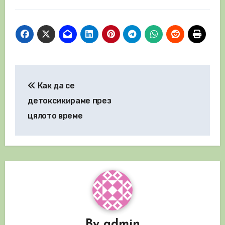
Навигация
Как да се
детоксикираме през
цялото време
By
admin