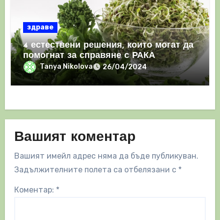
здраве
4 естествени решения, които могат да
помогнат за справяне с РАКА
Tanya Nikolova
26/04/2024
Вашият коментар
Вашият имейл адрес няма да бъде публикуван.
Задължителните полета са отбелязани с
*
Коментар:
*