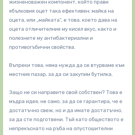
жизненоважен компонент, който прави
ябълковия оцет така ефективен; майка на
оцета, или „майката“, е това, което дава на
оцета отличителния му кисел вкус, както и
полезните му антибактериални и
противогъбични свойства.
Въпреки това, няма нужда да се втурваме към
местния пазар, за да си закупим бутилка.
Защо не си направите свой собствен? Това е
мъдра идея, не само, за да се гарантира, че е
достатъчно свеж, но и да имате достатъчно,
за да сте подготвени. Тъй като обществото е
непрекъснато на ръба на опустошителни