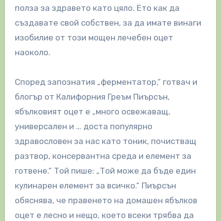
полза за здравето като цяло. Ето как да
създавате свой собствен, за да имате винаги
изобилие от този мощен лечебен оцет
наоколо.
Според запознатия „ферментатор,“ готвач и
блогър от Калифорния Греъм Пиърсън,
ябълковият оцет е „много освежаващ,
универсален и … доста популярно
здравословен за нас като тоник, почистващ
разтвор, консервантна среда и елемент за
готвене.“ Той пише: „Той може да бъде един
кулинарен елемент за всичко.“ Пиърсън
обяснява, че правенето на домашен ябълков
оцет е лесно и нещо, което всеки трябва да