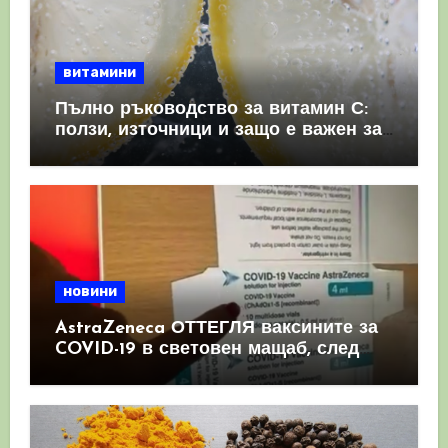
витамини
Пълно ръководство за витамин С:
ползи, източници и защо е важен за
имунната система
новини
AstraZeneca ОТТЕГЛЯ ваксините за
COVID-19 в световен мащаб, след
като призна, че те причиняват
КРЪВНИ съсиреци