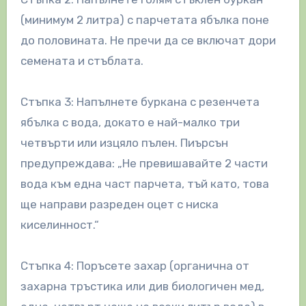
(минимум 2 литра) с парчетата ябълка поне
до половината. Не пречи да се включат дори
семената и стъблата.
Стъпка 3: Напълнете буркана с резенчета
ябълка с вода, докато е най-малко три
четвърти или изцяло пълен. Пиърсън
предупреждава: „Не превишавайте 2 части
вода към една част парчета, тъй като, това
ще направи разреден оцет с ниска
киселинност.“
Стъпка 4: Поръсете захар (органична от
захарна тръстика или див биологичен мед,