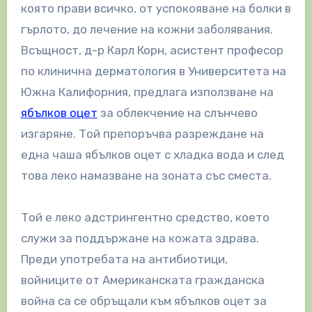
която прави всичко, от успокояване на болки в
гърлото, до лечение на кожни заболявания.
Всъщност, д-р Карл Корн, асистент професор
по клинична дерматология в Университета на
Южна Калифорния, предлага използване на
ябълков оцет
за облекчение на слънчево
изгаряне. Той препоръчва разреждане на
една чаша ябълков оцет с хладка вода и след
това леко намазване на зоната със сместа.
Той е леко адстрингентно средство, което
служи за поддържане на кожата здрава.
Преди употребата на антибиотици,
войниците от Американската гражданска
война са се обръщали към ябълков оцет за