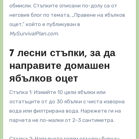
обмисли. Стъпките описани по-долу са от
неговия блог по темата, „Правене на ябълков
оцет,“ който е публикуван в
MySurvivalPlan.com
.
7 лесни стъпки, за да
направите домашен
ябълков оцет
Стъпка 1: Измийте 10 цели ябълки или
остатъците от до 30 ябълки с чиста изворна
вода или филтрирана вода. Нарежете ги на
парчета не по-малки от 2-3 сантиметра.
Стъпка 2: Напълнете голям стъклен буркан