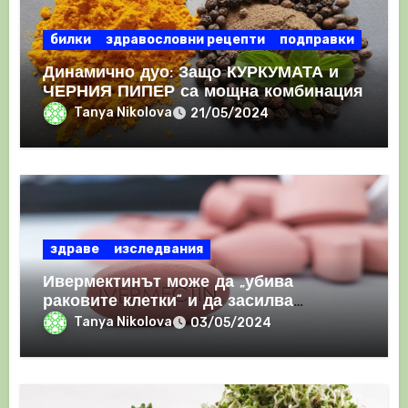
билки
здравословни рецепти
подправки
Динамично дуо: Защо КУРКУМАТА и
ЧЕРНИЯ ПИПЕР са мощна комбинация
Tanya Nikolova
21/05/2024
здраве
изследвания
Ивермектинът може да „убива
раковите клетки“ и да засилва
имунния отговор
Tanya Nikolova
03/05/2024