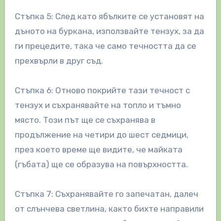
Стъпка 5: След като ябълките се установят на
дъното на буркана, използвайте тензух, за да
ги прецедите, така че само течността да се
прехвърли в друг съд.
Стъпка 6: Отново покрийте тази течност с
тензух и съхранявайте на топло и тъмно
място. Този път ще се съхранява в
продължение на четири до шест седмици,
през което време ще видите, че майката
(гъбата) ще се образува на повърхността.
Стъпка 7: Съхранявайте го запечатан, далеч
от слънчева светлина, както бихте направили