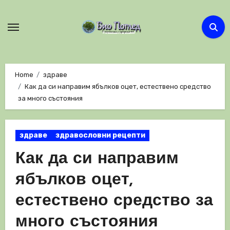
Skip
to
content
Home
здраве
Как да си направим ябълков оцет, естествено средство
за много състояния
здраве
здравословни рецепти
Как да си направим
ябълков оцет,
естествено средство за
много състояния