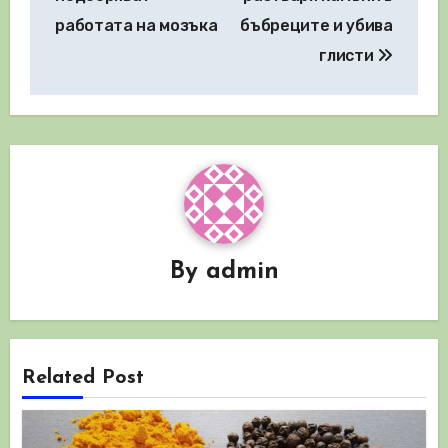
работата на мозъка
бъбреците и убива
глисти
By
admin
Related Post