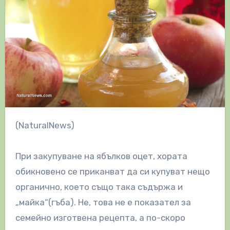
(NaturalNews)
При закупуване на ябълков оцет, хората
обикновено се приканват да си купуват нещо
органично, което също така съдържа и
„майка“(гъба). Не, това не е показател за
семейно изготвена рецепта, а по-скоро