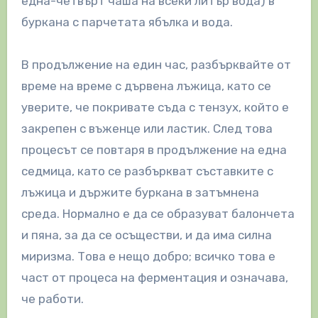
една-четвърт чаша на всеки литър вода) в
буркана с парчетата ябълка и вода.
В продължение на един час, разбърквайте от
време на време с дървена лъжица, като се
уверите, че покривате съда с тензух, който е
закрепен с въженце или ластик. След това
процесът се повтаря в продължение на една
седмица, като се разбъркват съставките с
лъжица и държите буркана в затъмнена
среда. Нормално е да се образуват балончета
и пяна, за да се осъществи, и да има силна
миризма. Това е нещо добро; всичко това е
част от процеса на ферментация и означава,
че работи.