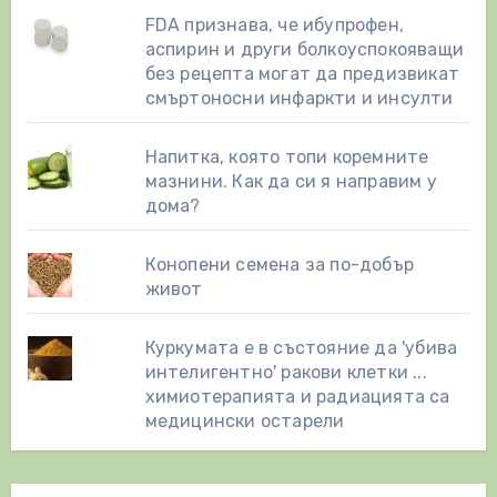
FDA признава, че ибупрофен,
аспирин и други болкоуспокояващи
без рецепта могат да предизвикат
смъртоносни инфаркти и инсулти
Напитка, която топи коремните
мазнини. Как да си я направим у
дома?
Конопени семена за по-добър
живот
Куркумата е в състояние да 'убива
интелигентно' ракови клетки ...
химиотерапията и радиацията са
медицински остарели