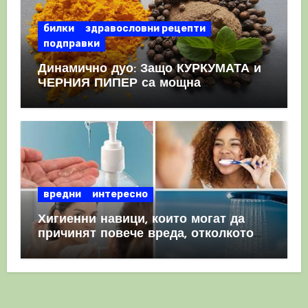
билки
здравословни рецепти
подправки
Динамично дуо: Защо КУРКУМАТА и
ЧЕРНИЯ ПИПЕР са мощна
комбинация
вредни
интересно
Хигиенни навици, които могат да
причинят повече вреда, отколкото
полза