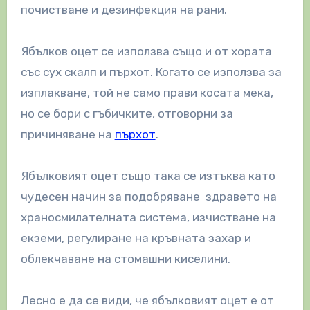
почистване и дезинфекция на рани.
Ябълков оцет се използва също и от хората
със сух скалп и пърхот. Когато се използва за
изплакване, той не само прави косата мека,
но се бори с гъбичките, отговорни за
причиняване на
пърхот
.
Ябълковият оцет също така се изтъква като
чудесен начин за подобряване здравето на
храносмилателната система, изчистване на
екземи, регулиране на кръвната захар и
облекчаване на стомашни киселини.
Лесно е да се види, че ябълковият оцет е от