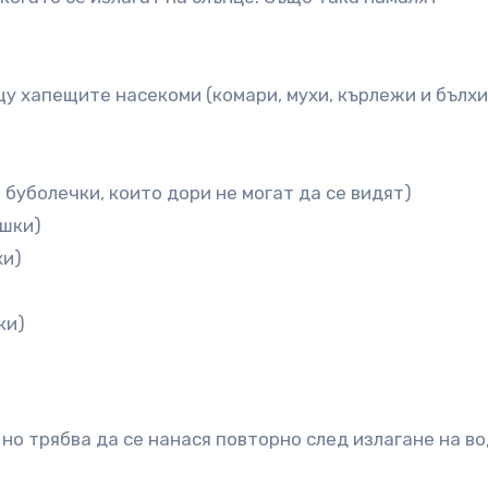
у хапещите насекоми (комари, мухи, кърлежи и бълхи)
и буболечки, които дори не могат да се видят)
ъшки)
хи)
ки)
но трябва да се нанася повторно след излагане на во