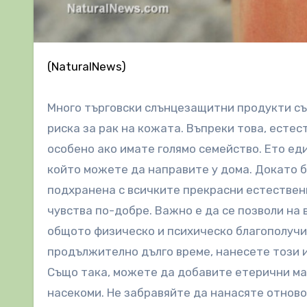
(NaturalNews)
Много търговски слънцезащитни продукти с
риска за рак на кожата. Въпреки това, есте
особено ако имате голямо семейство. Ето ед
който можете да направите у дома. Докато б
подхранена с всичките прекрасни естествени
чувства по-добре. Важно е да се позволи на
общото физическо и психическо благополучие.
продължително дълго време, нанесете този и
Също така, можете да добавите етерични ма
насекоми. Не забравяйте да нанасяте отново