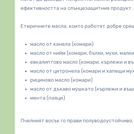
ефективността на слънцезащитния продукт.
Етеричните масла, които работят добре срещ
масло от канела (комари)
масло от нийм (комари, бълхи, мухи, малк
евкалиптово масло (комари, кърлежи и в
масло от цитронела (комари и хапещи му
рициново масло (комари)
масло от дъхаво мушкато (кърлежи и въш
мента (паяци)
Пчелният восък го прави полуводоустойчиво, 