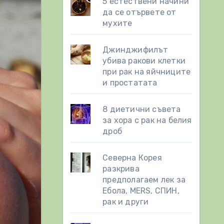
5 естествени начини
да се отървете от
мухите
Джинджифилът
убива ракови клетки
при рак на яйчниците
и простатата
8 диетични съвета
за хора с рак на белия
дроб
Северна Корея
разкрива
предполагаем лек за
Ебола, MERS, СПИН,
рак и други