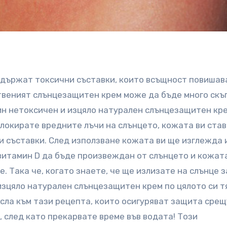
ъдържат токсични съставки, които всъщност повишав
ственият слънцезащитен крем може да бъде много скъ
ин нетоксичен и изцяло натурален слънцезащитен кре
локирате вредните лъчи на слънцето, кожата ви ста
 съставки. След използване кожата ви ще изглежда 
 витамин D да бъде произвеждан от слънцето и кожата
 Така че, когато знаете, че ще излизате на слънце з
зцяло натурален слънцезащитен крем по цялото си т
сла към тази рецепта, които осигуряват защита срещ
, след като прекарвате време във водата! Този