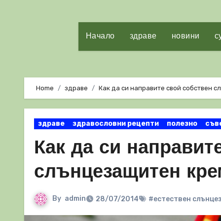
Начало
здраве
новини
с
Home
здраве
Как да си направите свой собствен 
здраве
здравословни рецепти
полезно
съв
Как да си направит
слънцезащитен кре
By
admin
28/07/2014
#естествен слънце