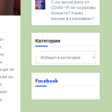
С по-висок риск от
COVID-19 ли са раково
болните? Какво
можем да направим?
ат
Категории
п,
м,
Категории
ва
и ще се
 ви за
Facebook
а
яло!
у