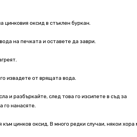
на цинковия оксид в стъклен буркан.
вода на печката и оставете да заври.
агреят.
 го извадете от врящата вода.
ла и разбъркайте, след това го изсипете в съд за
а го нанасяте.
я към цинков оксид. В много редки случаи, някои хора