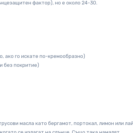
ънцезащитен фактор), но е около 24-30.
о, ако го искате по-кремообразно)
и без покритие)
усови масла като бергамот, портокал, лимон или лай
когато се излагат на слънце. Също така намалят