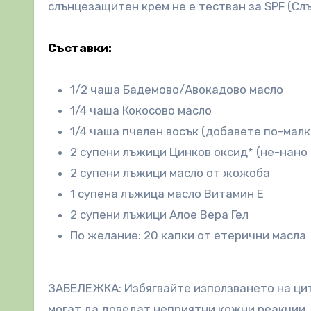
слънцезащитен крем не е тестван за SPF (Сл
Съставки:
1/2 чаша Бадемово/Авокадово масло
1/4 чаша Кокосово масло
1/4 чаша пчелен восък (добавете по-малк
2 супени лъжици Цинков оксид* (не-нано 
2 супени лъжици масло от жожоба
1 супена лъжица масло Витамин E
2 супени лъжици Алое Вера Гел
По желание: 20 капки от етерични масла
ЗАБЕЛЕЖКА: Избягвайте използването на цитр
могат да доведат неприятни кожни реакции, 