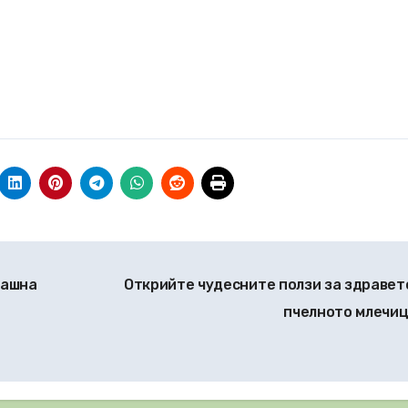
машна
Открийте чудесните ползи за здравет
пчелното млечи