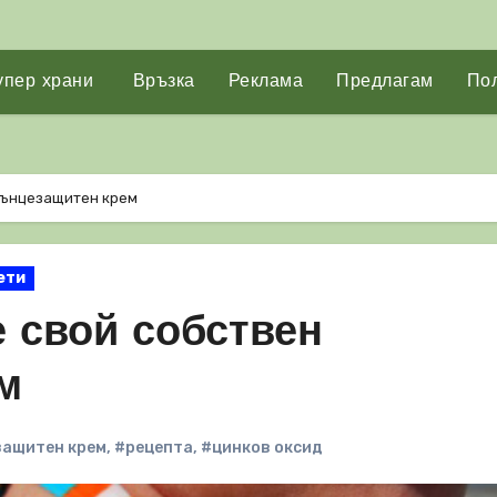
упер храни
Връзка
Реклама
Предлагам
Пол
слънцезащитен крем
ети
е свой собствен
м
защитен крем
,
#рецепта
,
#цинков оксид