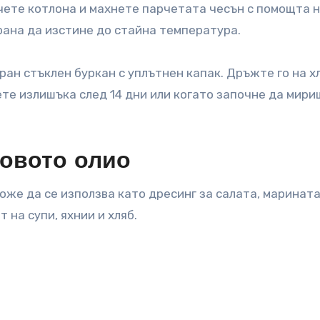
чете котлона и махнете парчетата чесън с помощта 
рана да изстине до стайна температура.
ран стъклен буркан с уплътнен капак. Дръжте го на х
ете излишъка след 14 дни или когато започне да мири
новото олио
оже да се използва като дресинг за салата, марината
 на супи, яхнии и хляб.