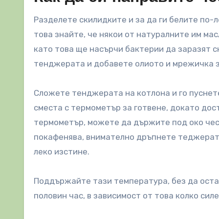
Разделете скилидките и за да ги белите по-л
това знайте, че някои от натуралните им мас
като това ще насърчи бактерии да заразят ск
тенджерата и добавете олиото и мрежичка з
Сложете тенджерата на котлона и го пуснет
сместа с термометър за готвене, докато дости
термометър, можете да държите под око чесъ
покафенява, внимателно дръпнете теджерата
леко изстине.
Поддържайте тази температура, без да оста
половин час, в зависимост от това колко силе