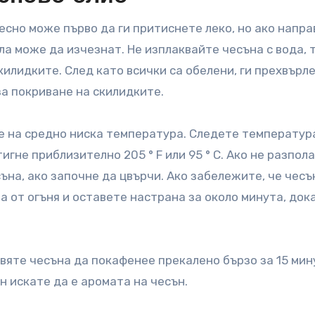
есно може първо да ги притиснете леко, но ако напр
ла може да изчезнат. Не изплаквайте чесъна с вода, 
илидките. След като всички са обелени, ги прехвърле
а покриване на скилидките.
е на средно ниска температура. Следете температур
гне приблизително 205 ° F или 95 ° C. Ако не разпола
на, ако започне да цвърчи. Ако забележите, че чесъ
 от огъня и оставете настрана за около минута, док
вяте чесъна да покафенее прекалено бързо за 15 мин
н искате да е аромата на чесън.