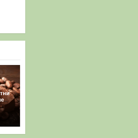
ятни
ие
ки