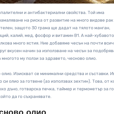
зпалителни и антибактериални свойства. Той има
намаляване на риска от развитие на много видове рак
телен, защото 30 грама ще дадат на тялото манган,
лций, калий, мед, фосфор и витамин В1. А най-хубавото
олкова много ястия. Ние добавяме чесън на почти вси
друг вкусен начин за използване на чесън за подобря
 многото му ползи за здравето, чесново олио.
о олио. Изискват се минимални средства и съставки. 
 си олио за готвене (аз използвах зехтин). Това, от 
ко дъно, готварска печка, таймер и термометър за го
който да го съхранявате.
есново олио