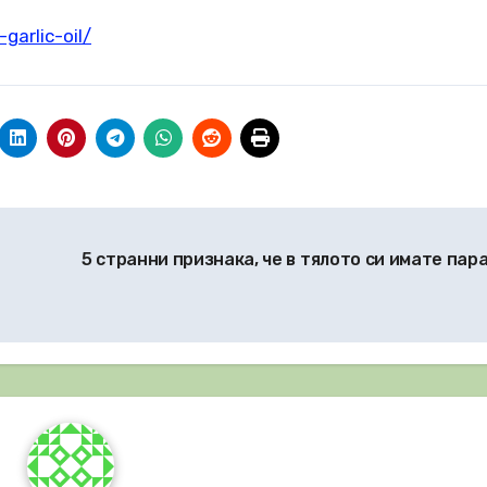
garlic-oil/
5 странни признака, че в тялото си имате пар