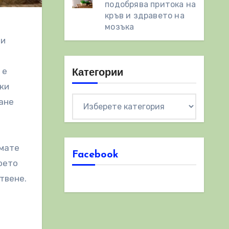
подобрява притока на
кръв и здравето на
мозъка
 и
 е
Категории
чки
Категории
ване
Имате
Facebook
което
твене.