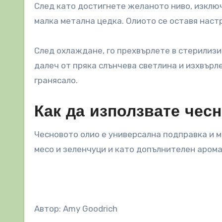
След като достигнете желаното ниво, изклю
малка метална цедка. Олиото се оставя наст
След охлаждане, го прехвърлете в стерилизи
далеч от пряка слънчева светлина и изхвърл
гранясало.
Как да използвате чес
Чесновото олио е универсална подправка и м
месо и зеленчуци и като допълнителен аромат
Автор: Amy Goodrich