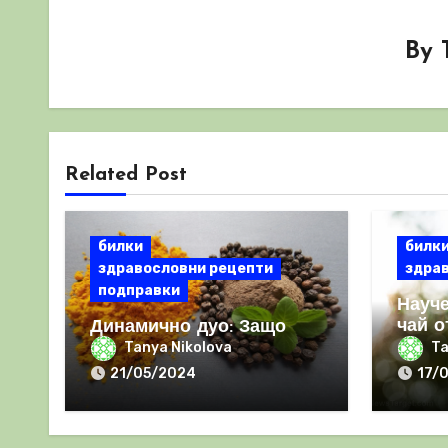
By
Related Post
билки
билк
здравословни рецепти
здра
подправки
Науче
чай о
Динамично дуо: Защо
стари
КУРКУМАТА и ЧЕРНИЯ
Tanya Nikolova
Ta
света
ПИПЕР са мощна
21/05/2024
17/
комбинация