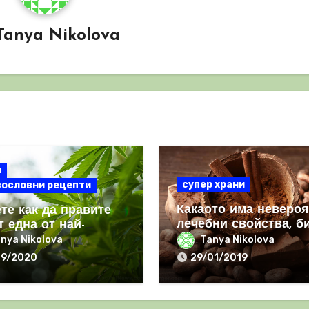
Tanya Nikolova
и
супер храни
вословни рецепти
Какаото има неверо
те как да правите
лечебни свойства, б
т една от най-
дори акай и боровин
те суперхрани в
nya Nikolova
Tanya Nikolova
: канабис
09/2020
29/01/2019