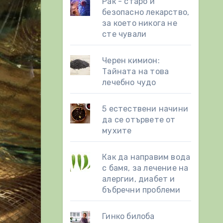
Рак - старо и
безопасно лекарство,
за което никога не
сте чували
Черен кимион:
Тайната на това
лечебно чудо
5 естествени начини
да се отървете от
мухите
Как да направим вода
с бамя, за лечение на
алергии, диабет и
бъбречни проблеми
Гинко билоба