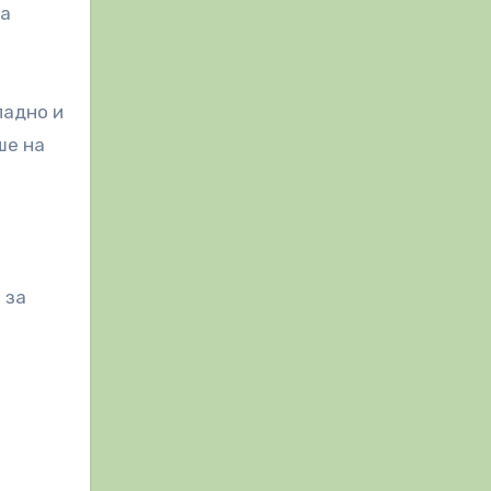
на
ладно и
ше на
 за