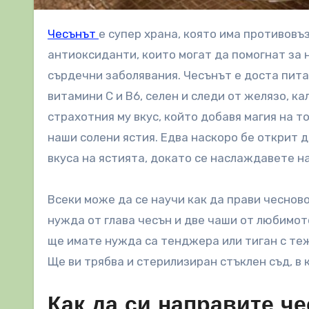
Чесънът
е супер храна, която има противовъ
антиоксиданти, които могат да помогнат за 
сърдечни заболявания. Чесънът е доста пита
витамини С и В6, селен и следи от желязо, ка
страхотния му вкус, който добавя магия на т
наши солени ястия. Едва наскоро бе открит 
вкуса на ястията, докато се наслаждавете на
Всеки може да се научи как да прави чеснов
нужда от глава чесън и две чаши от любимото
ще имате нужда са тенджера или тиган с теж
Ще ви трябва и стерилизиран стъклен съд, в 
Как да си направите ч