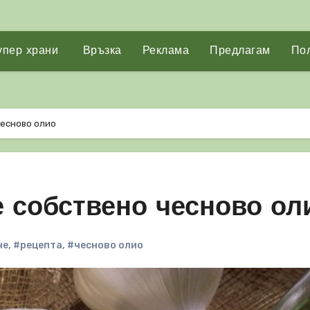
упер храни
Връзка
Реклама
Предлагам
Пол
чесново олио
е собствено чесново ол
не
,
#рецепта
,
#чесново олио