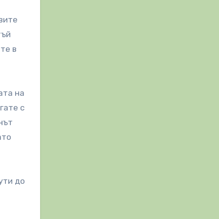
авите
тъй
те в
ата на
гате с
нът
ато
ути до