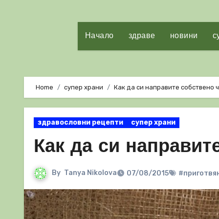
Начало
здраве
новини
с
Home
супер храни
Как да си направите собствено 
здравословни рецепти
супер храни
Как да си направит
By
Tanya Nikolova
07/08/2015
#приготвя