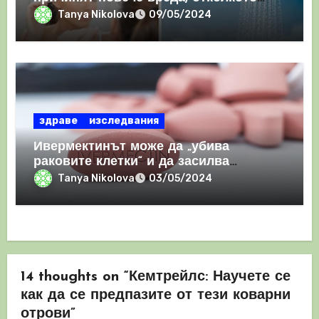
полза
Tanya Nikolova
09/05/2024
здраве
изследвания
Ивермектинът може да „убива
раковите клетки“ и да засилва
имунния отговор
Tanya Nikolova
03/05/2024
14 thoughts on “Кемтрейлс: Научете се
как да се предпазите от тези коварни
отрови”