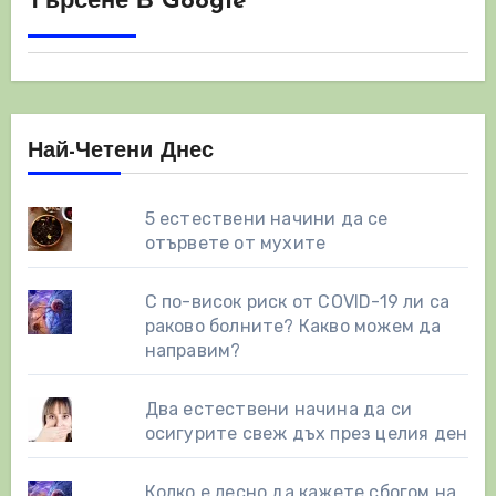
Търсене В Google
Най-Четени Днес
5 естествени начини да се
отървете от мухите
С по-висок риск от COVID-19 ли са
раково болните? Какво можем да
направим?
Два естествени начинa да си
осигурите свеж дъх през целия ден
Колко е лесно да кажете сбогом на