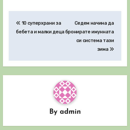
Навигация
10 суперхрани за
Седем начина да
бебета и малки деца
бронирате имунната
си система тази
зима
By
admin