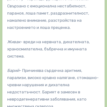
Свързано с емоционална нестабилност,
параноя, лоша памет, раздразнителност,
намалено внимание, разстройства на
настроението и лоша преценка.
Живак
– вреди на нервната, дихателната,
храносмилателна, бъбречна и имунната
система.
Барий
– Причинява сърдечна аритмия,
парализи, високо кръвно налягане, стомашно-
чревни нарушения и дихателна
недостатъчност. Барият е замесен в
невродегенеративни заболявания, като
множествена склероза.