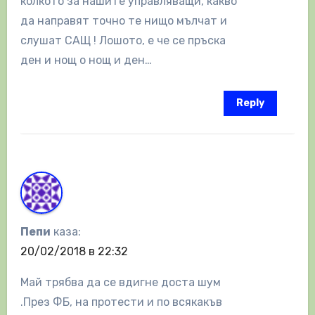
колкото за нашите управляващи, какво
да направят точно те нищо мълчат и
слушат САЩ ! Лошото, е че се пръска
ден и нощ о нощ и ден…
Reply
Пепи
каза:
20/02/2018 в 22:32
Май трябва да се вдигне доста шум
.През ФБ, на протести и по всякакъв