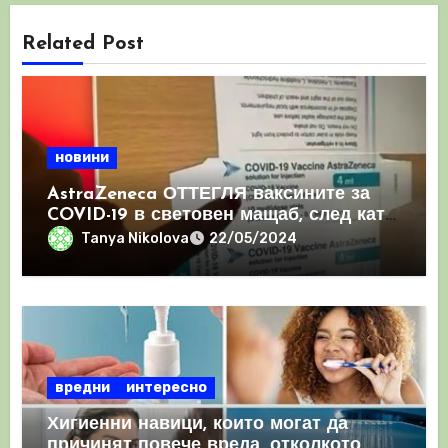
Related Post
новини
AstraZeneca ОТТЕГЛЯ ваксините за
COVID-19 в световен мащаб, след като
призна, че те причиняват КРЪВНИ
Tanya Nikolova
22/05/2024
съсиреци
вредни
интересно
Хигиенни навици, които могат да
причинят повече вреда, отколкото