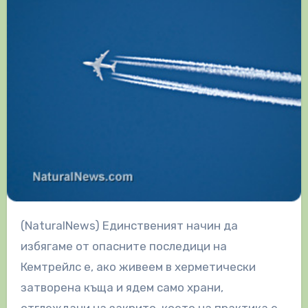
(NaturalNews) Единственият начин да
избягаме от опасните последици на
Кемтрейлс е, ако живеем в херметически
затворена къща и ядем само храни,
отглеждани на закрито, което на практика е