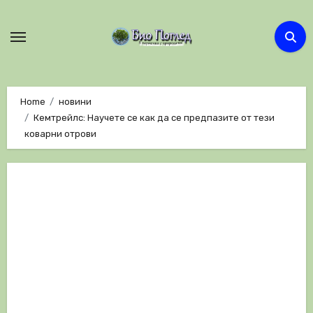
Skip
to
content
Home
новини
Кемтрейлс: Научете се как да се предпазите от тези
коварни отрови