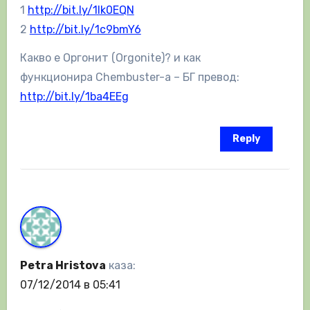
1
http://bit.ly/1lk0EQN
2
http://bit.ly/1c9bmY6
Какво е Оргонит (Orgonite)? и как
функционира Chembuster-а – БГ превод:
http://bit.ly/1ba4EEg
Reply
Petra Hristova
каза:
07/12/2014 в 05:41