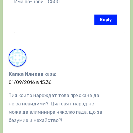
Има по-нови….С500…
Reply
Капка Илиева
каза:
01/09/2016 в 15:36
Тия които нареждат това пръскане да
не са невидими?! Цял свят народ не
може да елиминира няколко гада, що за
безумие и нехайство?!