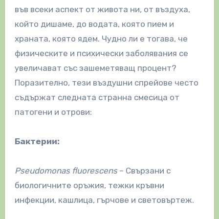
във всеки аспект от живота ни, от въздуха,
който дишаме, до водата, която пием и
храната, която ядем. Чудно ли е тогава, че
физическите и психически заболявания се
увеличават със зашеметяващ процент?
Поразително, тези въздушни спрейове често
съдържат следната странна смесица от
патогени и отрови:
Бактерии:
Pseudomonas fluorescens
– Свързани с
биологичните оръжия, тежки кръвни
инфекции, кашлица, гърчове и световъртеж.