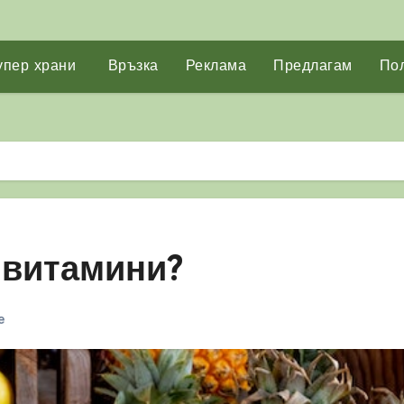
упер храни
Връзка
Реклама
Предлагам
Пол
 витамини?
е