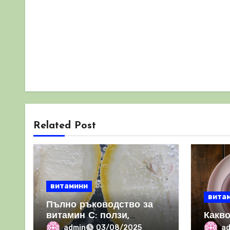
Related Post
витамини
вита
Пълно ръководство за
витамин С: ползи,
Какво
източници и защо е
admin
a
03/08/2025