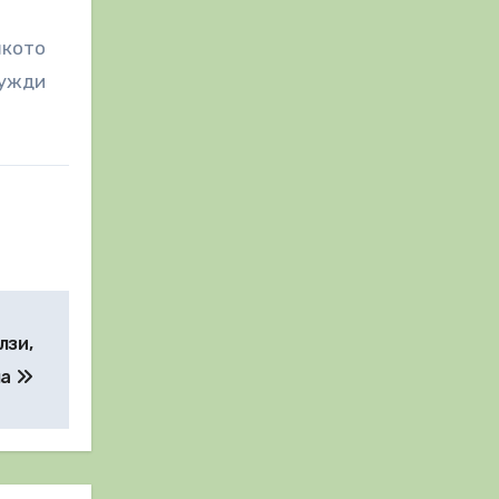
шкото
нужди
лзи,
ма