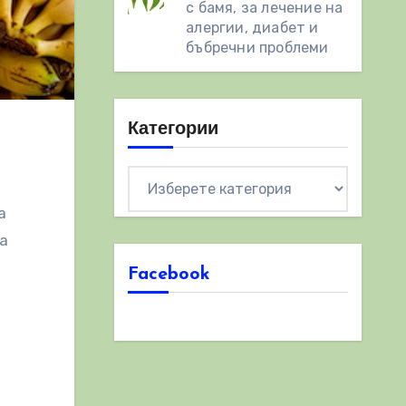
с бамя, за лечение на
алергии, диабет и
бъбречни проблеми
Категории
Категории
а
а
Facebook