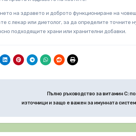
нето на здравето и доброто функциониране на чове
ате с лекар или диетолог, за да определите точните 
носно подходящите храни или хранителни добавки.
Пълно ръководство за витамин С: по
източници и защо е важен за имунната систе