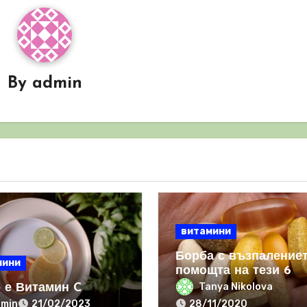
By
admin
витамини
Борба с възпалениет
мини
помощта на тези 6
мощни витамини
Tanya Nikolova
 е Витамин C
dmin
21/02/2023
28/11/2020