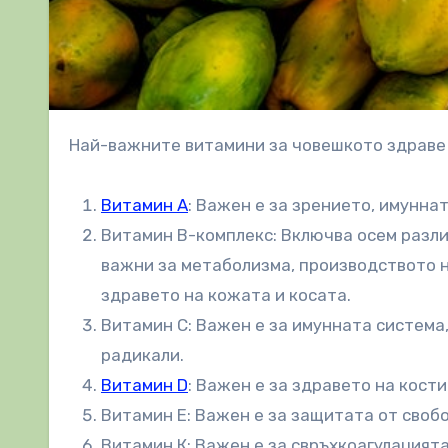
Най-важните витамини за човешкото здраве 
Витамин А
: Важен е за зрението, имунна
Витамин В-комплекс: Включва осем различн
важни за метаболизма, производството н
здравето на кожата и косата.
Витамин C: Важен е за имунната система
радикали.
Витамин D
: Важен е за здравето на кости
Витамин Е: Важен е за защитата от своб
Витамин К: Важен е за свръхкоагулацията