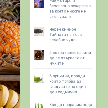
Рак - старо и
безопасно лекарство,
за което никога не
сте чували
Черен кимион:
Тайната на това
лечебно чудо
5 естествени начини
да се отървете от
мухите
5 причини, поради
които трябва да
гладувате по един
ден седмично
Как да направим вода