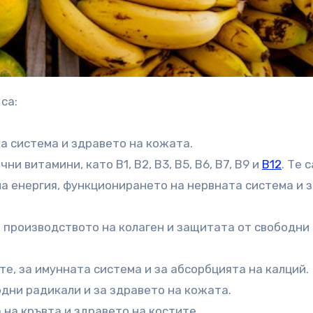
са:
та система и здравето на кожата.
и витамини, като B1, B2, B3, B5, B6, B7, B9 и
B12
. Те с
а енергия, функционирането на нервната система и з
, производството на колаген и защитата от свободни
те, за имунната система и за абсорбцията на калций.
одни радикали и за здравето на кожата.
 на кръвта и здравето на костите.