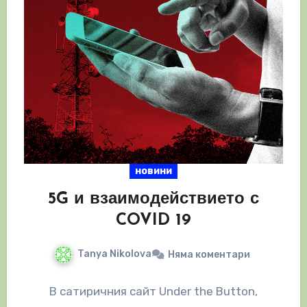
новини
5G и взаимодействието с
COVID 19
Tanya Nikolova
Няма коментари
В сатиричния сайт Under the Button,