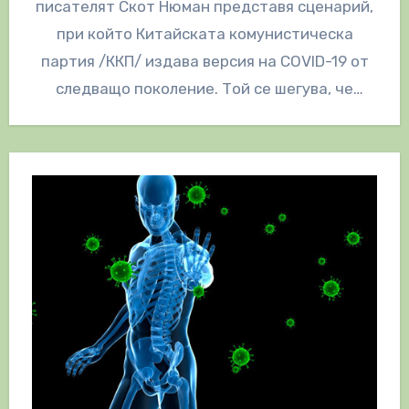
писателят Скот Нюман представя сценарий,
при който Китайската комунистическа
партия /ККП/ издава версия на COVID-19 от
следващо поколение. Той се шегува, че
„COVID-20“ ще…