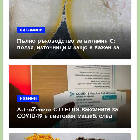
витамини
Пълно ръководство за витамин С:
ползи, източници и защо е важен за
имунната система
новини
AstraZeneca ОТТЕГЛЯ ваксините за
COVID-19 в световен мащаб, след
като призна, че те причиняват
КРЪВНИ съсиреци