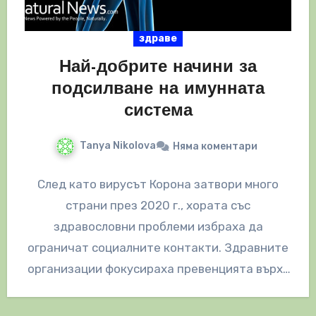
здраве
Най-добрите начини за
подсилване на имунната
система
Tanya Nikolova
Няма коментари
След като вирусът Корона затвори много
страни през 2020 г., хората със
здравословни проблеми избраха да
ограничат социалните контакти. Здравните
организации фокусираха превенцията върху
социалното дистанциране, миенето на
ръцете и…