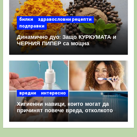
билки
здравословни рецепти
подправки
Динамично дуо: Защо КУРКУМАТА и
ЧЕРНИЯ ПИПЕР са мощна
комбинация
вредни
интересно
Хигиенни навици, които могат да
причинят повече вреда, отколкото
полза