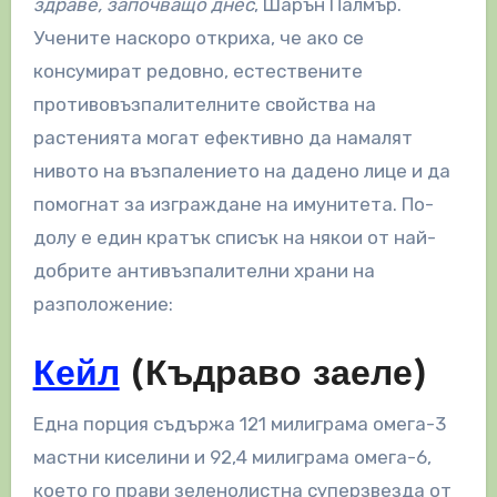
здраве, започващо днес
, Шарън Палмър.
Учените наскоро откриха, че ако се
консумират редовно, естествените
противовъзпалителните свойства на
растенията могат ефективно да намалят
нивото на възпалението на дадено лице и да
помогнат за изграждане на имунитета. По-
долу е един кратък списък на някои от най-
добрите антивъзпалителни храни на
разположение:
Кейл
(Къдраво заеле)
Една порция съдържа 121 милиграма омега-3
мастни киселини и 92,4 милиграма омега-6,
което го прави зеленолистна суперзвезда от