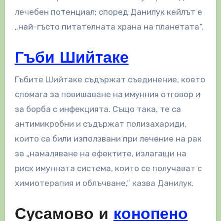
лечебен потенциал; според Данилук кейлът е
„най-гъсто питателната храна на планетата“.
Гъби Шийтаке
Гъбите Шийтаке съдържат съединение, което
спомага за повишаване на имунния отговор и
за борба с инфекцията. Също така, те са
антимикробни и съдържат полизахариди,
които са били използвани при лечение на рак
за „намаляване на ефектите, излагащи на
риск имунната система, които се получават с
химиотерапия и облъчване,“ казва Данилук.
Сусамово и
конопено