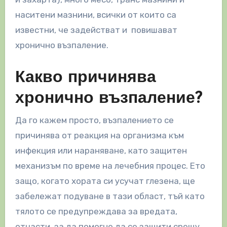
наситени мазнини, всички от които са
известни, че задействат и повишават
хронично възпаление.
Какво причинява
хронично възпаление?
Да го кажем просто, възпалението се
причинява от реакция на организма към
инфекция или нараняване, като защитен
механизъм по време на лечебния процес. Ето
защо, когато хората си усучат глезена, ще
забележат подуване в тази област, тъй като
тялото се предупреждава за вредата,
отчасти, за да помогне да се защити срещу