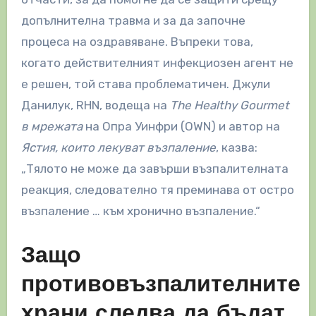
допълнителна травма и за да започне
процеса на оздравяване. Въпреки това,
когато действителният инфекциозен агент не
е решен, той става проблематичен. Джули
Данилук, RHN, водеща на
The Healthy Gourmet
в мрежата
на Опра Уинфри (OWN) и автор на
Ястия, които лекуват възпаление
, казва:
„Tялото не може да завърши възпалителната
реакция, следователно тя преминава от остро
възпаление … към хронично възпаление.“
Защо
противовъзпалителните
храни следва да бъдат