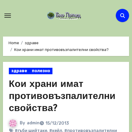
Skip
to
content
Home
здраве
Кои храни имат противовъзпалителни свойства?
здраве
полезно
Кои храни имат
противовъзпалителни
свойства?
By
admin
15/12/2013
#гъби шийтаке
,
#кейл
,
#противовъзпалителни