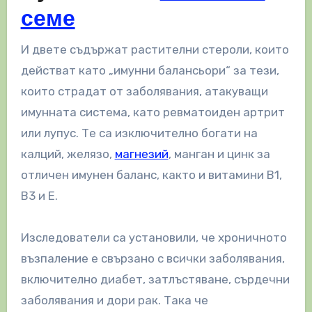
семе
И двете съдържат растителни стероли, които
действат като „имунни балансьори“ за тези,
които страдат от заболявания, атакуващи
имунната система, като ревматоиден артрит
или лупус. Те са изключително богати на
калций, желязо,
магнезий
, манган и цинк за
отличен имунен баланс, както и витамини B1,
B3 и E.
Изследователи са установили, че хроничното
възпаление е свързано с всички заболявания,
включително диабет, затлъстяване, сърдечни
заболявания и дори рак. Така че