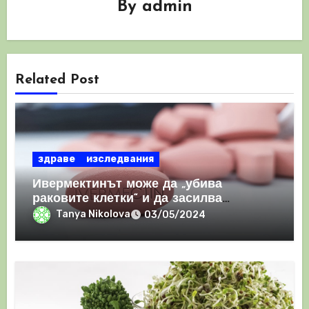
By
admin
Related Post
здраве
изследвания
Ивермектинът може да „убива
раковите клетки“ и да засилва
имунния отговор
Tanya Nikolova
03/05/2024