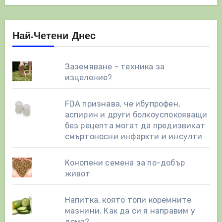
Най-Четени Днес
Заземяване - техника за
изцеление?
FDA признава, че ибупрофен,
аспирин и други болкоуспокояващи
без рецепта могат да предизвикат
смъртоносни инфаркти и инсулти
Конопени семена за по-добър
живот
Напитка, която топи коремните
мазнини. Как да си я направим у
дома?