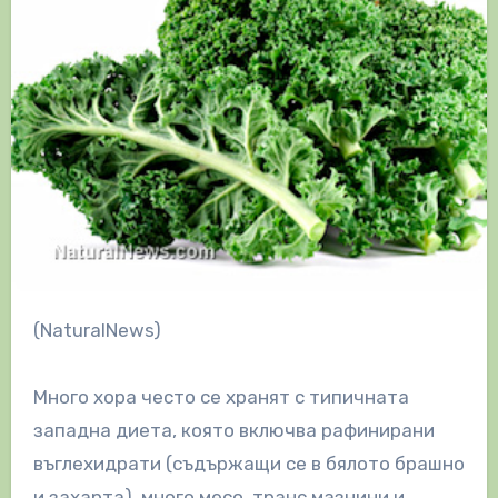
(NaturalNews)
Много хора често се хранят с типичната
западна диета, която включва рафинирани
въглехидрати (съдържащи се в бялото брашно
и захарта), много месо, транс мазнини и