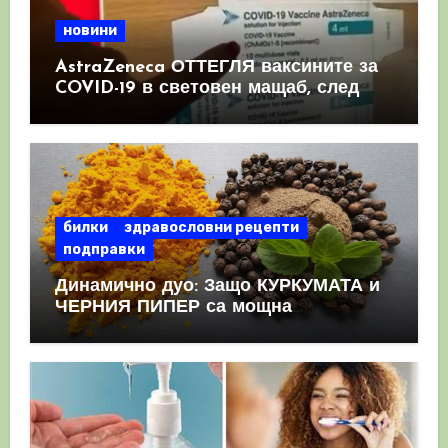
новини
AstraZeneca ОТТЕГЛЯ ваксините за
COVID-19 в световен мащаб, след
като призна, че те причиняват
КРЪВНИ съсиреци
билки
здравословни рецепти
подправки
Динамично дуо: Защо КУРКУМАТА и
ЧЕРНИЯ ПИПЕР са мощна
комбинация