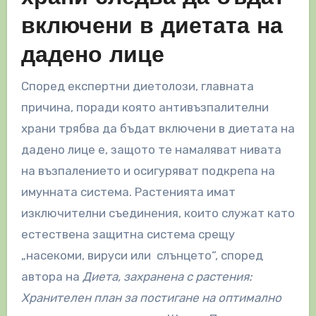
включени в диетата на
дадено лице
Според експертни диетолози, главната
причина, поради която антивъзпалителни
храни трябва да бъдат включени в диетата на
дадено лице е, защото те намаляват нивата
на възпалението и осигуряват подкрепа на
имунната система. Растенията имат
изключителни съединения, които служат като
естествена защитна система срещу
„насекоми, вируси или слънцето“, според
автора на
Диета, захранена с растения:
Хранителен план за постигане на оптимално