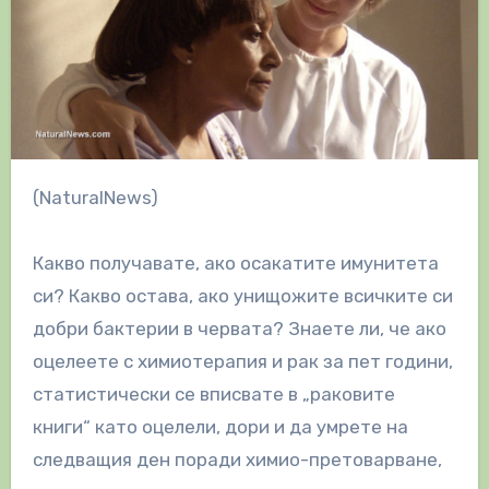
(NaturalNews)
Какво получавате, ако осакатите имунитета
си? Какво остава, ако унищожите всичките си
добри бактерии в червата? Знаете ли, че ако
оцелеете с химиотерапия и рак за пет години,
статистически се вписвате в „раковите
книги“ като оцелели, дори и да умрете на
следващия ден поради химио-претоварване,