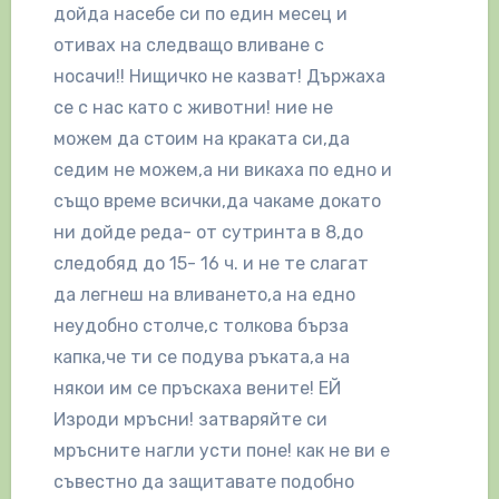
дойда насебе си по един месец и
отивах на следващо вливане с
носачи!! Нищичко не казват! Държаха
се с нас като с животни! ние не
можем да стоим на краката си,да
седим не можем,а ни викаха по едно и
също време всички,да чакаме докато
ни дойде реда- от сутринта в 8,до
следобяд до 15- 16 ч. и не те слагат
да легнеш на вливането,а на едно
неудобно столче,с толкова бърза
капка,че ти се подува ръката,а на
някои им се пръскаха вените! ЕЙ
Изроди мръсни! затваряйте си
мръсните нагли усти поне! как не ви е
съвестно да защитавате подобно