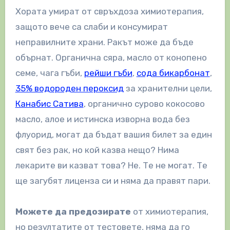
Хората умират от свръхдоза химиотерапия,
защото вече са слаби и консумират
неправилните храни. Ракът може да бъде
обърнат. Органична сяра, масло от конопено
семе, чага гъби,
рейши гъби
,
сода бикарбонат
,
35% водороден пероксид
за хранителни цели,
Канабис Сатива
, органично сурово кокосово
масло, алое и истинска изворна вода без
флуорид, могат да бъдат вашия билет за един
свят без рак, но кой казва нещо? Нима
лекарите ви казват това? Не. Те не могат. Те
ще загубят лиценза си и няма да правят пари.
Можете да предозирате
от химиотерапия,
но резултатите от тестовете, няма да го