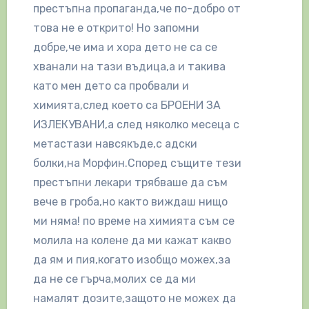
престъпна пропаганда,че по-добро от
това не е открито! Но запомни
добре,че има и хора дето не са се
хванали на тази въдица,а и такива
като мен дето са пробвали и
химията,след което са БРОЕНИ ЗА
ИЗЛЕКУВАНИ,а след няколко месеца с
метастази навсякъде,с адски
болки,на Морфин.Според същите тези
престъпни лекари трябваше да съм
вече в гроба,но както виждаш нищо
ми няма! по време на химията съм се
молила на колене да ми кажат какво
да ям и пия,когато изобщо можех,за
да не се гърча,молих се да ми
намалят дозите,защото не можех да