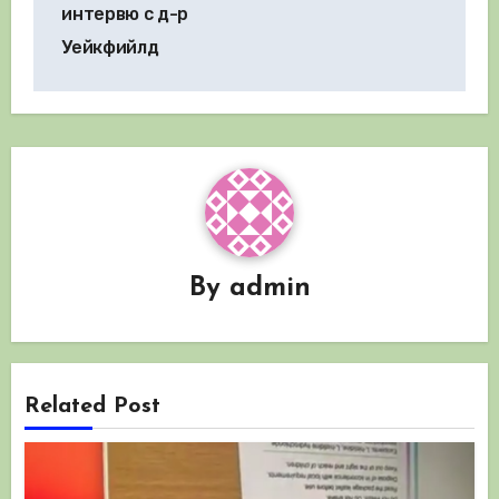
интервю с д-р
Уейкфийлд
By
admin
Related Post