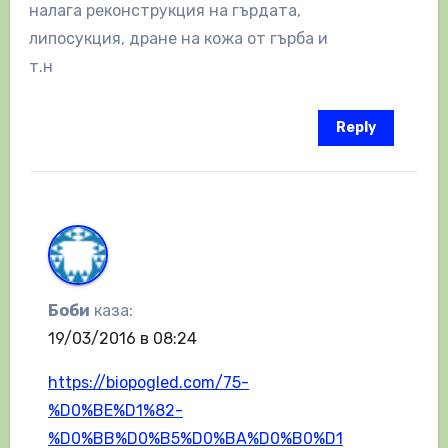
налага реконструкция на гърдата,
липосукция, дране на кожа от гърба и
т.н
Reply
Боби
каза:
19/03/2016 в 08:24
https://biopogled.com/75-
%D0%BE%D1%82-
%D0%BB%D0%B5%D0%BA%D0%B0%D1