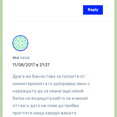
Reply
ma
каза:
11/08/2017 в 21:37
Драга ми Ванче,това за ползите от
химиотерапията го разправяш явно с
надеждата да се хване още някой
балък на въдицата,който не е минал
оттам и дето не смее да пробва
простите неща,заради вашата