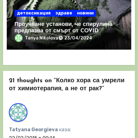
детоксикация
здраве
новини
Проучване установи, че спирулина
предпазва от смърт от COVID
Tanya Nikolova
23/04/2024
21 thoughts on “Колко хора са умрели
от химиотерапия, а не от рак?”
Tatyana Georgieva
каза: