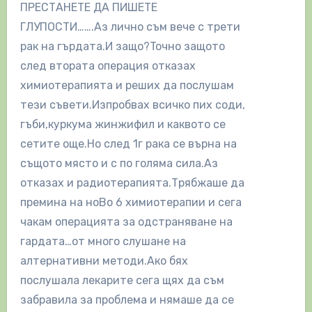
ПРЕСТАНЕТЕ ДА ПИШЕТЕ
ГЛУПОСТИ…….Аз лично съм вече с трети
рак на гърдата.И защо?Toчно защото
след втората операция отказах
химиотерапията и реших да послушам
тези съвети.Изпробвах всичко пих соди,
гъби,куркума жинжифил и каквото се
сетите още.Но след 1г рака се върна на
същото място и с по голяма сила.Аз
отказах и радиотерапията.Трябжаше да
премина на ноВо 6 химиотерапии и сега
чакам операцията за одстраняване на
гардата…от много слушане на
алтернативни методи.Ако бях
послушала лекарите сега щях да съм
забравила за проблема и нямаше да се