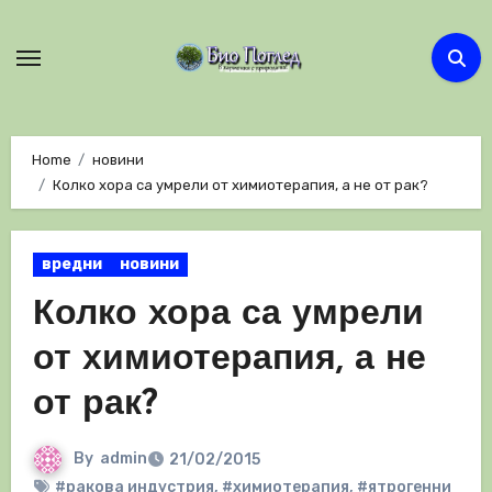
Skip
to
content
Home
новини
Колко хора са умрели от химиотерапия, а не от рак?
вредни
новини
Колко хора са умрели
от химиотерапия, а не
от рак?
By
admin
21/02/2015
#ракова индустрия
,
#химиотерапия
,
#ятрогенни