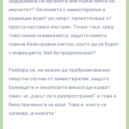
задушаване на органите или пълна липса на
имунитет? Леченията с химиотерапия и
радиация водят до смърт, произтичаща от
проста настинка или грип. Точно така, след
това поема пневмонията, защото нямате
повече бели кръвни клетки, които да се борят
с инфекциите. Кой би предположил?
Разбира се, не можем да преброим всички
смъртни случаи от химиотерапия, защото
болниците и онколозите винаги ще казват
само, че „ракът се е разпространил“ и това е
била причината за края. Това е, което се
записва „в книгите.“