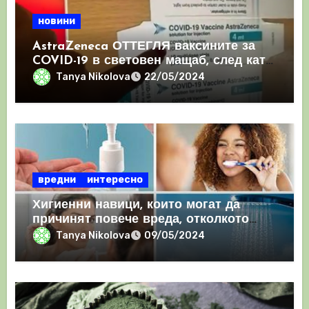
новини
AstraZeneca ОТТЕГЛЯ ваксините за
COVID-19 в световен мащаб, след като
призна, че те причиняват КРЪВНИ
Tanya Nikolova
22/05/2024
съсиреци
вредни
интересно
Хигиенни навици, които могат да
причинят повече вреда, отколкото
полза
Tanya Nikolova
09/05/2024