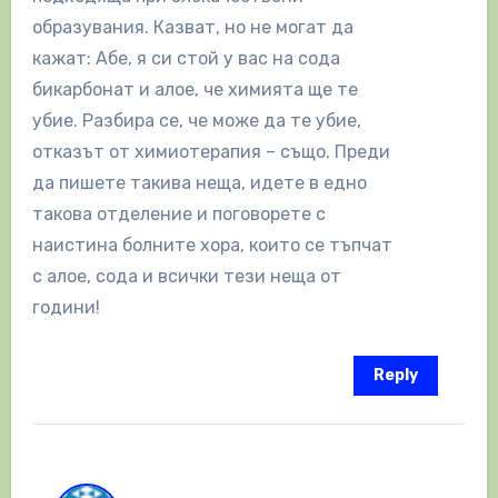
образувания. Казват, но не могат да
кажат: Абе, я си стой у вас на сода
бикарбонат и алое, че химията ще те
убие. Разбира се, че може да те убие,
отказът от химиотерапия – също. Преди
да пишете такива неща, идете в едно
такова отделение и поговорете с
наистина болните хора, които се тъпчат
с алое, сода и всички тези неща от
години!
Reply