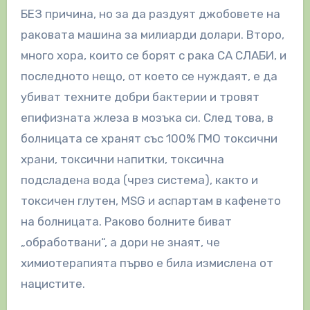
БЕЗ причина, но за да раздуят джобовете на
раковата машина за милиарди долари. Второ,
много хора, които се борят с рака СА СЛАБИ, и
последното нещо, от което се нуждаят, е да
убиват техните добри бактерии и тровят
епифизната жлеза в мозъка си. След това, в
болницата се хранят със 100% ГМО токсични
храни, токсични напитки, токсична
подсладена вода (чрез система), както и
токсичен глутен, MSG и аспартам в кафенето
на болницата. Раково болните биват
„обработвани“, а дори не знаят, че
химиотерапията първо е била измислена от
нацистите.