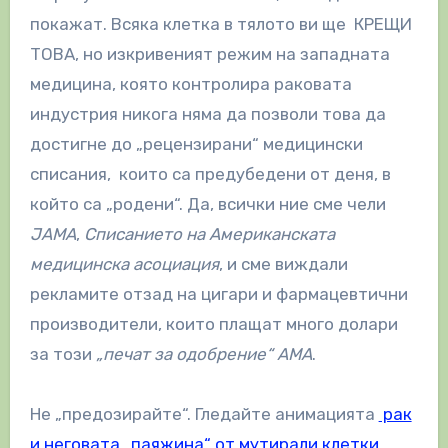
покажат. Всяка клетка в тялото ви ще КРЕЩИ
ТОВА, но изкривеният режим на западната
медицина, която контролира раковата
индустрия никога няма да позволи това да
достигне до „рецензирани“ медицински
списания, които са предубедени от деня, в
който са „родени“. Да, всички ние сме чели
JAMA
,
Списанието на Американската
медицинска асоциация
, и сме виждали
рекламите отзад на цигари и фармацевтични
производители, които плащат много долари
за този
„печат за одобрение“ АМА
.
Не „предозирайте“. Гледайте анимацията
рак
и неговата „паяжина“ от мутирали клетки
,