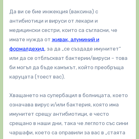
Да ви се бие инжекция (ваксина) с
антибиотици и вируси от лекари и
медицински сестри, които са съгласни, че
имате нужда от
живак, алуминий и
формалдехид
, за да „се създаде имунитет“
или да се отблъскват бактерии/вируси – това
би могъл да бъде камъкът, който преобръща
каруцата (тоест вас).
Хващането на супербацил в болницата, което
означава вирус и/или бактерия, която има
имунитет срещу антибиотици, е често
срещано в наши дни, така че леглото със сини
чаршафи, което са оправили за вас в „стаята