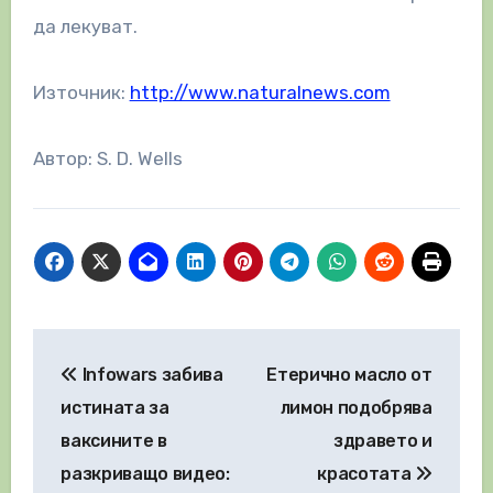
да лекуват.
Източник:
http://www.naturalnews.com
Автор: S. D. Wells
Навигация
Infowars забива
Етерично масло от
истината за
лимон подобрява
ваксините в
здравето и
разкриващо видео:
красотата