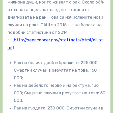
милиона души, които живеят с рак. Около 66%
от хората оцеляват след пет години от
диагнозата на рак. Това са изчислените нови
случаи на рак в САЩ за 2015 г. – на базата на
подобни статистики от 2014
г. (
http://seer.cancer.gov/statfacts/html/all.ht
ml
)
Рак на белият дроб и бронхите: 225 000;
Смъртни случаи в резултат на това: 160
000;
Рак на дебелото черво и на ректума: 136
000; Смъртни случаи в резултат на това: 50
000;
Рак на гърдата: 230 000; Смъртни случаи в