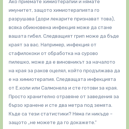
Ако приемате химиотерапии и нямате
имунитет, защото химиотерапията го
разрушава (дори лекарите признават това),
всяка обикновена инфекция може да стане
вашата гибел. Следващият грип може да бъде
краят за вас. Например, инфекция от
стафилококи от обработка на сурово
пилешко, може да е виновникът за началото
на края за раков оцелял, който продължава да
е на химиотерапия. Следващата инфекцията
от Е.коли или Салмонела и сте готови за края.
Просто хранително отравяне от заведения за
бързо хранене и сте два метра под земята.
Къде са тези статистики? Няма ги никъде –
защото „не можете да го докажете.“