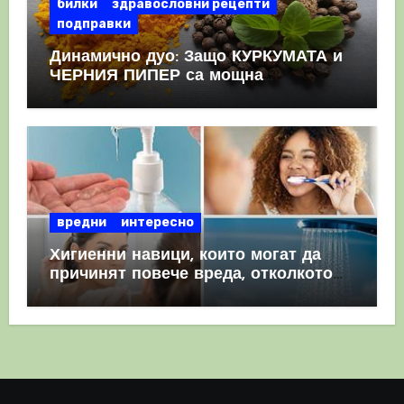
билки
здравословни рецепти
подправки
Динамично дуо: Защо КУРКУМАТА и
ЧЕРНИЯ ПИПЕР са мощна
комбинация
вредни
интересно
Хигиенни навици, които могат да
причинят повече вреда, отколкото
полза