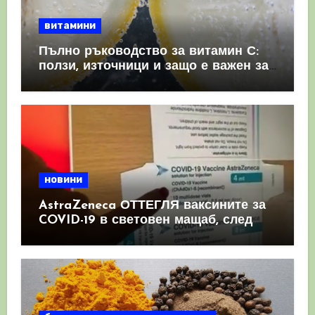
витамини
Пълно ръководство за витамин С:
ползи, източници и защо е важен за
имунната система
новини
AstraZeneca ОТТЕГЛЯ ваксините за
COVID-19 в световен мащаб, след
като призна, че те причиняват
КРЪВНИ съсиреци