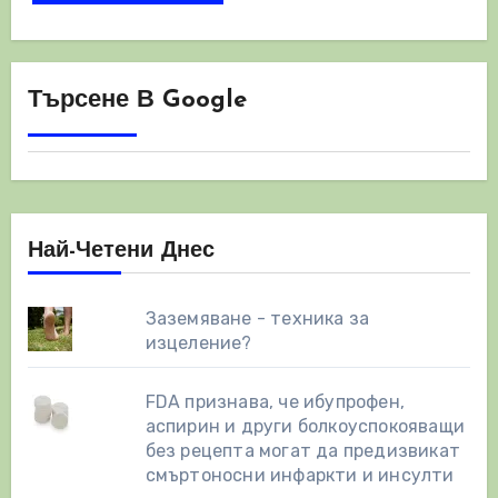
Търсене В Google
Най-Четени Днес
Заземяване - техника за
изцеление?
FDA признава, че ибупрофен,
аспирин и други болкоуспокояващи
без рецепта могат да предизвикат
смъртоносни инфаркти и инсулти